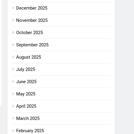
December 2025
November 2025
October 2025
September 2025
August 2025
July 2025
June 2025
May 2025
April 2025
March 2025
February 2025