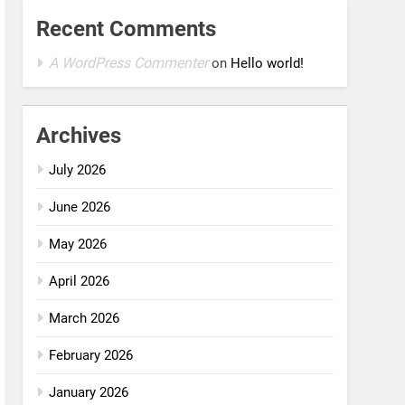
Recent Comments
A WordPress Commenter
on
Hello world!
Archives
July 2026
June 2026
May 2026
April 2026
March 2026
February 2026
January 2026