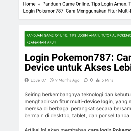
Home
Panduan Game Online, Tips Login Aman, T
Login Pokemon787: Cara Menggunakan Fitur Multi-D
PANDUAN GAME ONLINE, TIPS LOGIN AMAN, TUTORIAL POKEMO
KEAMANAN AKUN
Login Pokemon787: Car
Device untuk Akses Lebi
0
E58e107
9 Months Ago
5 Mins
Seiring berkembangnya teknologi dan kebutuh
menghadirkan fitur
multi-device login
, yang
mereka di berbagai perangkat secara bersama
bermain di desktop, tablet, dan ponsel tanp
Artikel ini akan membahas
cara login Pokem