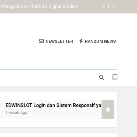
am Pengalaman Platform Digital Modern
if yang Mendukung Kenyamanan Akses
s Harian yang Lebih Praktis dan Aman
NEWSLETTER
RANDOM NEWS
alkan Akses TIARA4D Login di Ponsel
am Pengalaman Platform Digital Modern
if yang Mendukung Kenyamanan Akses
s Harian yang Lebih Praktis dan Aman
T Login dan Sistem Responsif yang Mendukung Kenyamanan