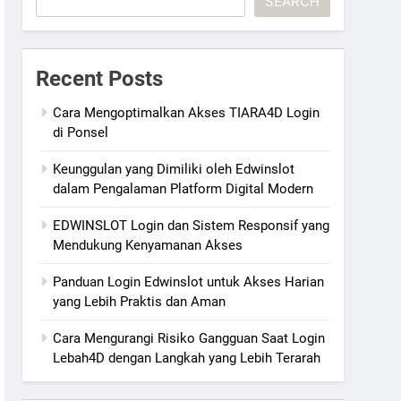
SEARCH
Recent Posts
Cara Mengoptimalkan Akses TIARA4D Login
di Ponsel
Keunggulan yang Dimiliki oleh Edwinslot
dalam Pengalaman Platform Digital Modern
EDWINSLOT Login dan Sistem Responsif yang
Mendukung Kenyamanan Akses
Panduan Login Edwinslot untuk Akses Harian
yang Lebih Praktis dan Aman
Cara Mengurangi Risiko Gangguan Saat Login
Lebah4D dengan Langkah yang Lebih Terarah