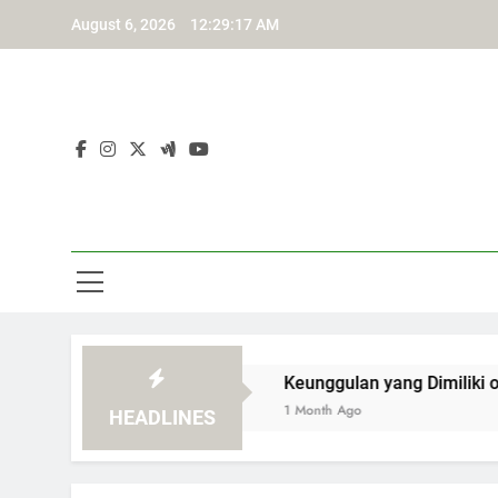
Skip
August 6, 2026
12:29:18 AM
to
content
Litt
Dapatkan M
Login di Ponsel
Keunggulan yang Dimiliki oleh Edwinsl
1 Month Ago
HEADLINES