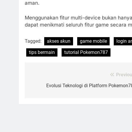
aman.
Menggunakan fitur multi-device bukan hanya
dapat menikmati seluruh fitur game secara 
Tagged:
akses akun
game mobile
login 
tips bermain
tutorial Pokemon787
Previou
Post
navigation
Evolusi Teknologi di Platform Pokemon7