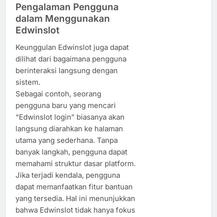
Pengalaman Pengguna
dalam Menggunakan
Edwinslot
Keunggulan Edwinslot juga dapat
dilihat dari bagaimana pengguna
berinteraksi langsung dengan
sistem.
Sebagai contoh, seorang
pengguna baru yang mencari
“Edwinslot login” biasanya akan
langsung diarahkan ke halaman
utama yang sederhana. Tanpa
banyak langkah, pengguna dapat
memahami struktur dasar platform.
Jika terjadi kendala, pengguna
dapat memanfaatkan fitur bantuan
yang tersedia. Hal ini menunjukkan
bahwa Edwinslot tidak hanya fokus