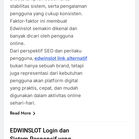
stabilitas sistem, serta pengalaman
pengguna yang cukup konsisten.
Faktor-faktor ini membuat
Edwinslot semakin dikenal dan
banyak dicari oleh pengguna
online.
Dari perspektif SEO dan perilaku
pengguna,
edwinslot link alternatif
bukan hanya sebuah brand, tetapi
juga representasi dari kebutuhan
pengguna akan platform digital
yang praktis, cepat, dan mudah
digunakan dalam aktivitas online
sehari-hari.
Read More
EDWINSLOT Login dan
Sistem Responsif yang