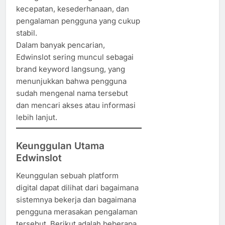
kecepatan, kesederhanaan, dan
pengalaman pengguna yang cukup
stabil.
Dalam banyak pencarian,
Edwinslot sering muncul sebagai
brand keyword langsung, yang
menunjukkan bahwa pengguna
sudah mengenal nama tersebut
dan mencari akses atau informasi
lebih lanjut.
Keunggulan Utama
Edwinslot
Keunggulan sebuah platform
digital dapat dilihat dari bagaimana
sistemnya bekerja dan bagaimana
pengguna merasakan pengalaman
tersebut. Berikut adalah beberapa