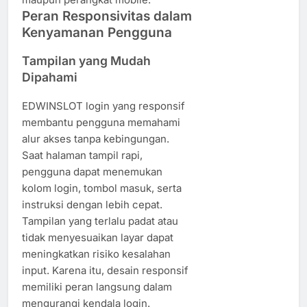
Peran Responsivitas dalam
Kenyamanan Pengguna
Tampilan yang Mudah
Dipahami
EDWINSLOT login yang responsif
membantu pengguna memahami
alur akses tanpa kebingungan.
Saat halaman tampil rapi,
pengguna dapat menemukan
kolom login, tombol masuk, serta
instruksi dengan lebih cepat.
Tampilan yang terlalu padat atau
tidak menyesuaikan layar dapat
meningkatkan risiko kesalahan
input. Karena itu, desain responsif
memiliki peran langsung dalam
mengurangi kendala login.