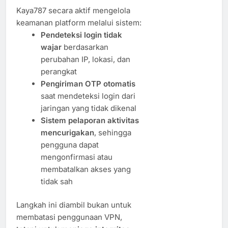
Kaya787 secara aktif mengelola
keamanan platform melalui sistem:
Pendeteksi login tidak
wajar
berdasarkan
perubahan IP, lokasi, dan
perangkat
Pengiriman OTP otomatis
saat mendeteksi login dari
jaringan yang tidak dikenal
Sistem pelaporan aktivitas
mencurigakan
, sehingga
pengguna dapat
mengonfirmasi atau
membatalkan akses yang
tidak sah
Langkah ini diambil bukan untuk
membatasi penggunaan VPN,