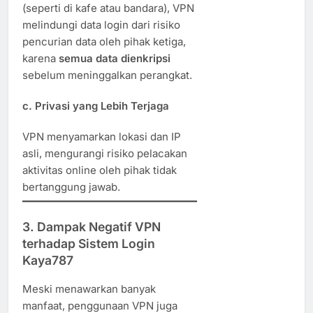
(seperti di kafe atau bandara), VPN
melindungi data login dari risiko
pencurian data oleh pihak ketiga,
karena
semua data dienkripsi
sebelum meninggalkan perangkat.
c.
Privasi yang Lebih Terjaga
VPN menyamarkan lokasi dan IP
asli, mengurangi risiko pelacakan
aktivitas online oleh pihak tidak
bertanggung jawab.
3. Dampak Negatif VPN
terhadap Sistem Login
Kaya787
Meski menawarkan banyak
manfaat, penggunaan VPN juga