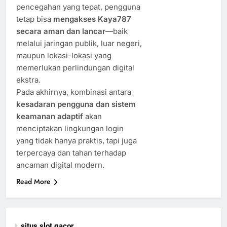
pencegahan yang tepat, pengguna
tetap bisa
mengakses Kaya787
secara aman dan lancar
—baik
melalui jaringan publik, luar negeri,
maupun lokasi-lokasi yang
memerlukan perlindungan digital
ekstra.
Pada akhirnya, kombinasi antara
kesadaran pengguna dan sistem
keamanan adaptif
akan
menciptakan lingkungan login
yang tidak hanya praktis, tapi juga
terpercaya dan tahan terhadap
ancaman digital modern.
Read More
situs slot gacor