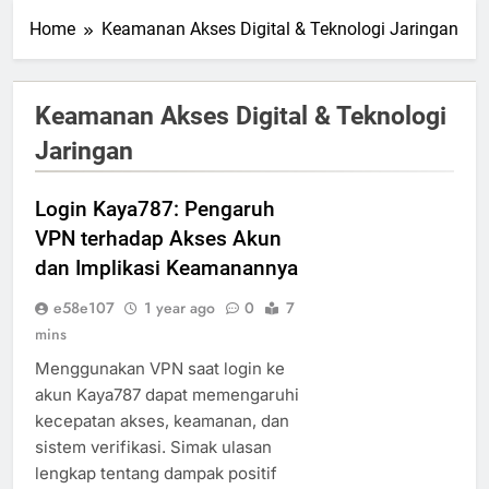
Home
Keamanan Akses Digital & Teknologi Jaringan
Keamanan Akses Digital & Teknologi
Jaringan
Login Kaya787: Pengaruh
VPN terhadap Akses Akun
dan Implikasi Keamanannya
e58e107
1 year ago
0
7
mins
Menggunakan VPN saat login ke
akun Kaya787 dapat memengaruhi
kecepatan akses, keamanan, dan
sistem verifikasi. Simak ulasan
lengkap tentang dampak positif