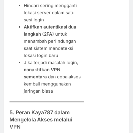
Hindari sering mengganti
lokasi server dalam satu
sesi login
Aktifkan autentikasi dua
langkah (2FA)
untuk
menambah perlindungan
saat sistem mendeteksi
lokasi login baru
Jika terjadi masalah login,
nonaktifkan VPN
sementara
dan coba akses
kembali menggunakan
jaringan biasa
5. Peran Kaya787 dalam
Mengelola Akses melalui
VPN