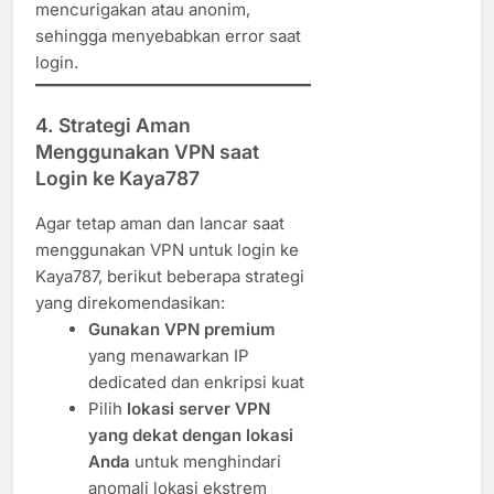
mencurigakan atau anonim,
sehingga menyebabkan error saat
login.
4. Strategi Aman
Menggunakan VPN saat
Login ke Kaya787
Agar tetap aman dan lancar saat
menggunakan VPN untuk login ke
Kaya787, berikut beberapa strategi
yang direkomendasikan:
Gunakan VPN premium
yang menawarkan IP
dedicated dan enkripsi kuat
Pilih
lokasi server VPN
yang dekat dengan lokasi
Anda
untuk menghindari
anomali lokasi ekstrem