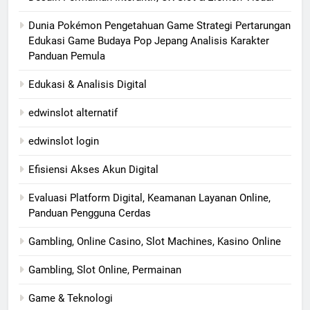
Dunia Pokémon Pengetahuan Game Strategi Pertarungan
Edukasi Game Budaya Pop Jepang Analisis Karakter
Panduan Pemula
Edukasi & Analisis Digital
edwinslot alternatif
edwinslot login
Efisiensi Akses Akun Digital
Evaluasi Platform Digital, Keamanan Layanan Online,
Panduan Pengguna Cerdas
Gambling, Online Casino, Slot Machines, Kasino Online
Gambling, Slot Online, Permainan
Game & Teknologi