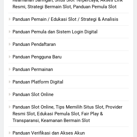
Resmi, Strategi Bermain Slot, Panduan Pemula Slot
Panduan Pemain / Edukasi Slot / Strategi & Analisis
Panduan Pemula dan Sistem Login Digital
Panduan Pendaftaran
Panduan Pengguna Baru
Panduan Permainan
Panduan Platform Digital
Panduan Slot Online
Panduan Slot Online, Tips Memilih Situs Slot, Provider
Resmi Slot, Edukasi Pemula Slot, Fair Play &
Transparansi, Keamanan Bermain Slot
Panduan Verifikasi dan Akses Akun