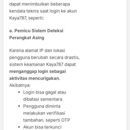
dapat menimbulkan beberapa
kendala teknis saat login ke akun
Kaya787, seperti:
a.
Pemicu Sistem Deteksi
Perangkat Asing
Karena alamat IP dan lokasi
pengguna berubah secara drastis,
sistem keamanan Kaya787 dapat
menganggap login sebagai
aktivitas mencurigakan
.
Akibatnya:
Login bisa gagal atau
dibatasi sementara
Pengguna diminta
melakukan verifikasi
tambahan, seperti OTP
Akun bisa terkunci