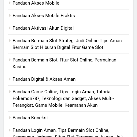
Panduan Akses Mobile
Panduan Akses Mobile Praktis
Panduan Aktivasi Akun Digital
Panduan Bermain Slot Strategi Judi Online Tips Aman
Bermain Slot Hiburan Digital Fitur Game Slot
Panduan Bermain Slot, Fitur Slot Online, Permainan
Kasino
Panduan Digital & Akses Aman
Panduan Game Online, Tips Login Aman, Tutorial
Pokemon787, Teknologi dan Gadget, Akses Multi-
Perangkat, Game Mobile, Keamanan Akun
Panduan Koneksi
Panduan Login Aman, Tips Bermain Slot Online,
Keamanan Jaringan, Situs Slot Terpercaya, Akses Link