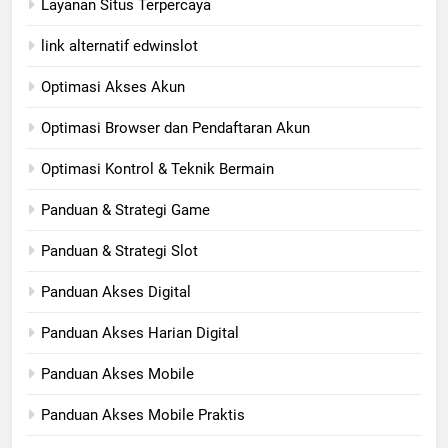
Layanan Situs Terpercaya
link alternatif edwinslot
Optimasi Akses Akun
Optimasi Browser dan Pendaftaran Akun
Optimasi Kontrol & Teknik Bermain
Panduan & Strategi Game
Panduan & Strategi Slot
Panduan Akses Digital
Panduan Akses Harian Digital
Panduan Akses Mobile
Panduan Akses Mobile Praktis