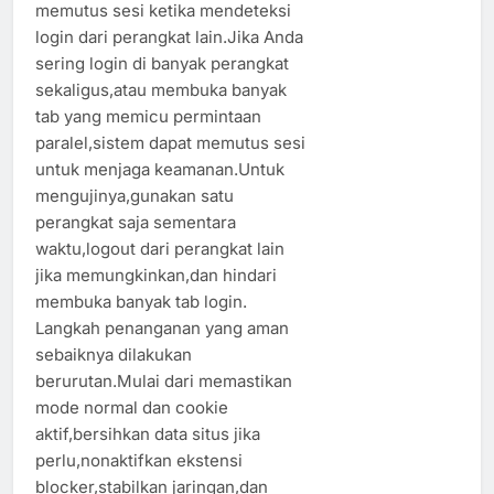
memutus sesi ketika mendeteksi
login dari perangkat lain.Jika Anda
sering login di banyak perangkat
sekaligus,atau membuka banyak
tab yang memicu permintaan
paralel,sistem dapat memutus sesi
untuk menjaga keamanan.Untuk
mengujinya,gunakan satu
perangkat saja sementara
waktu,logout dari perangkat lain
jika memungkinkan,dan hindari
membuka banyak tab login.
Langkah penanganan yang aman
sebaiknya dilakukan
berurutan.Mulai dari memastikan
mode normal dan cookie
aktif,bersihkan data situs jika
perlu,nonaktifkan ekstensi
blocker,stabilkan jaringan,dan