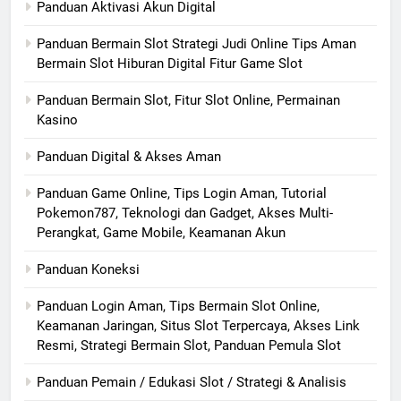
Panduan Aktivasi Akun Digital
Panduan Bermain Slot Strategi Judi Online Tips Aman
Bermain Slot Hiburan Digital Fitur Game Slot
Panduan Bermain Slot, Fitur Slot Online, Permainan
Kasino
Panduan Digital & Akses Aman
Panduan Game Online, Tips Login Aman, Tutorial
Pokemon787, Teknologi dan Gadget, Akses Multi-
Perangkat, Game Mobile, Keamanan Akun
Panduan Koneksi
Panduan Login Aman, Tips Bermain Slot Online,
Keamanan Jaringan, Situs Slot Terpercaya, Akses Link
Resmi, Strategi Bermain Slot, Panduan Pemula Slot
Panduan Pemain / Edukasi Slot / Strategi & Analisis