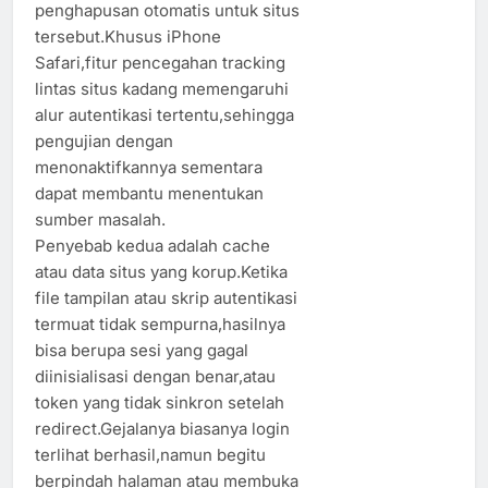
penghapusan otomatis untuk situs
tersebut.Khusus iPhone
Safari,fitur pencegahan tracking
lintas situs kadang memengaruhi
alur autentikasi tertentu,sehingga
pengujian dengan
menonaktifkannya sementara
dapat membantu menentukan
sumber masalah.
Penyebab kedua adalah cache
atau data situs yang korup.Ketika
file tampilan atau skrip autentikasi
termuat tidak sempurna,hasilnya
bisa berupa sesi yang gagal
diinisialisasi dengan benar,atau
token yang tidak sinkron setelah
redirect.Gejalanya biasanya login
terlihat berhasil,namun begitu
berpindah halaman atau membuka