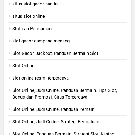
situs slot gacor hari ini
situs slot online
Slot dan Permainan
slot gacor gampang menang
Slot Gacor, Jackpot, Panduan Bermain Slot
Slot Online
slot online resmi terpercaya
Slot Online, Judi Online, Panduan Bermain, Tips Slot,
Bonus dan Promosi, Situs Terpercaya
Slot Online, Judi Online, Panduan Pemain
Slot Online, Judi Online, Strategi Permainan
Slot Online, Panduan Bermain, Strategi Slot, Kasino