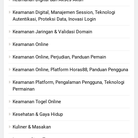
Keamanan Digital, Manajemen Session, Teknologi
Autentikasi, Proteksi Data, Inovasi Login
Keamanan Jaringan & Validasi Domain
Keamanan Online
Keamanan Online, Perjudian, Panduan Pemain
Keamanan Online, Platform Horas88, Panduan Pengguna
Keamanan Platform, Pengalaman Pengguna, Teknologi
Permainan
Keamanan Togel Online
Kesehatan & Gaya Hidup
Kuliner & Masakan