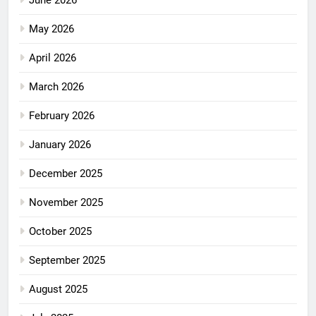
June 2026
May 2026
April 2026
March 2026
February 2026
January 2026
December 2025
November 2025
October 2025
September 2025
August 2025