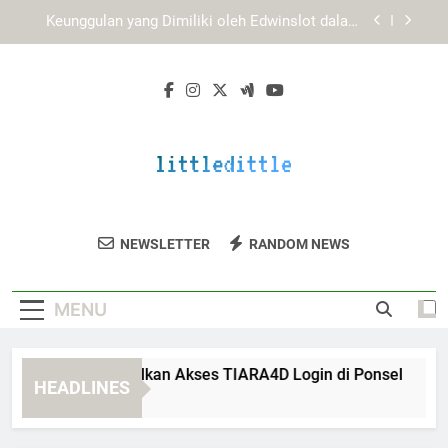
Skip
EDWINSLOT Login dan Sistem Responsif yang
to
Mendukung Kenyamanan Akses
content
Panduan Login Edwinslot untuk Akses Harian
yang Lebih Praktis dan Aman
Cara Mengoptimalkan Akses TIARA4D Login di
Ponsel
Keunggulan yang Dimiliki oleh Edwinslot dalam
Pengalaman Platform Digital Modern
EDWINSLOT Login dan Sistem Responsif yang
Mendukung Kenyamanan Akses
Little Dittle
Dapatkan Mainan Edukatif Dan Produk
Panduan Login Edwinslot untuk Akses Harian
NEWSLETTER
RANDOM NEWS
yang Lebih Praktis dan Aman
Anak Berkualitas Di Little Dittle.
MENU
ra Mengoptimalkan Akses TIARA4D Login di Ponsel
Keu
HEADLINES
Weeks Ago
1 M