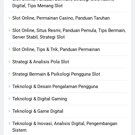
Digital, Tips Menang Slot
Slot Online, Permainan Casino, Panduan Taruhan
Slot Online, Situs Resmi, Panduan Pemula, Tips Bermain,
Server Stabil, Strategi Slot
Slot Online, Tips & Trik, Panduan Permainan
Strategi & Analisis Pola Slot
Strategi Bermain & Psikologi Pengguna Slot
Teknologi & Desain Pengalaman Pengguna
Teknologi & Digital Gaming
Teknologi & Game Digital
Teknologi & Inovasi, Analisis Digital, Pengembangan
Sistem