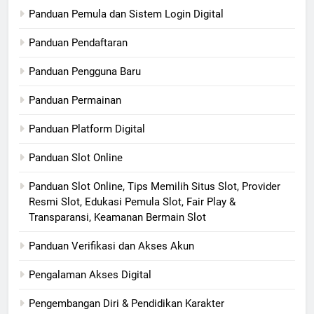
Panduan Pemula dan Sistem Login Digital
Panduan Pendaftaran
Panduan Pengguna Baru
Panduan Permainan
Panduan Platform Digital
Panduan Slot Online
Panduan Slot Online, Tips Memilih Situs Slot, Provider
Resmi Slot, Edukasi Pemula Slot, Fair Play &
Transparansi, Keamanan Bermain Slot
Panduan Verifikasi dan Akses Akun
Pengalaman Akses Digital
Pengembangan Diri & Pendidikan Karakter