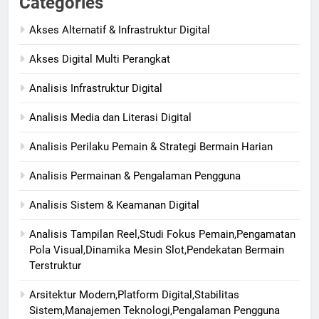
Categories
Akses Alternatif & Infrastruktur Digital
Akses Digital Multi Perangkat
Analisis Infrastruktur Digital
Analisis Media dan Literasi Digital
Analisis Perilaku Pemain & Strategi Bermain Harian
Analisis Permainan & Pengalaman Pengguna
Analisis Sistem & Keamanan Digital
Analisis Tampilan Reel,Studi Fokus Pemain,Pengamatan
Pola Visual,Dinamika Mesin Slot,Pendekatan Bermain
Terstruktur
Arsitektur Modern,Platform Digital,Stabilitas
Sistem,Manajemen Teknologi,Pengalaman Pengguna