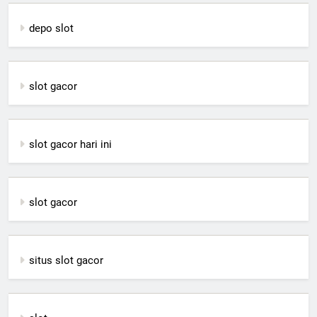
depo slot
slot gacor
slot gacor hari ini
slot gacor
situs slot gacor