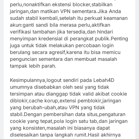
perlu,nonaktifkan ekstensi blocker,stabilkan
jaringan,dan matikan VPN sementara.Jika Anda
sudah stabil kembali,setelah itu perkuat keamanan
akun:ganti sandi bila merasa perlu,aktifkan
verifikasi tambahan jika tersedia,dan hindari
menyimpan kredensial di perangkat publik.Penting
juga untuk tidak melakukan percobaan login
berulang secara agresif,karena itu bisa memicu
penguncian sementara dan membuat masalah
tampak lebih parah.
Kesimpulannya,logout sendiri pada Lebah4D
umumnya disebabkan oleh sesi yang tidak
tersimpan atau dianggap tidak valid akibat cookie
diblokir,cache korup,extensi pemblokir,jaringan
yang berubah-ubah,atau VPN yang tidak
stabil.Dengan pembersihan data situs,pengaturan
cookie yang tepat,pola login satu tab,dan jaringan
yang konsisten,masalah ini biasanya dapat
diselesaikan tanpa langkah rumit.Hasil akhirnya