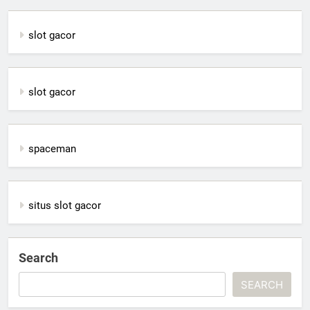
slot gacor
slot gacor
spaceman
situs slot gacor
Search
SEARCH