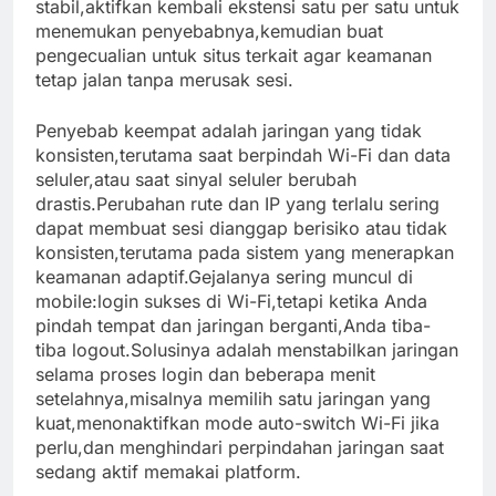
stabil,aktifkan kembali ekstensi satu per satu untuk
menemukan penyebabnya,kemudian buat
pengecualian untuk situs terkait agar keamanan
tetap jalan tanpa merusak sesi.
Penyebab keempat adalah jaringan yang tidak
konsisten,terutama saat berpindah Wi-Fi dan data
seluler,atau saat sinyal seluler berubah
drastis.Perubahan rute dan IP yang terlalu sering
dapat membuat sesi dianggap berisiko atau tidak
konsisten,terutama pada sistem yang menerapkan
keamanan adaptif.Gejalanya sering muncul di
mobile:login sukses di Wi-Fi,tetapi ketika Anda
pindah tempat dan jaringan berganti,Anda tiba-
tiba logout.Solusinya adalah menstabilkan jaringan
selama proses login dan beberapa menit
setelahnya,misalnya memilih satu jaringan yang
kuat,menonaktifkan mode auto-switch Wi-Fi jika
perlu,dan menghindari perpindahan jaringan saat
sedang aktif memakai platform.