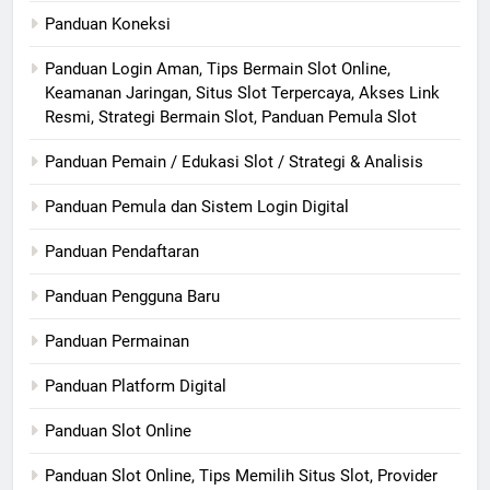
Panduan Koneksi
Panduan Login Aman, Tips Bermain Slot Online,
Keamanan Jaringan, Situs Slot Terpercaya, Akses Link
Resmi, Strategi Bermain Slot, Panduan Pemula Slot
Panduan Pemain / Edukasi Slot / Strategi & Analisis
Panduan Pemula dan Sistem Login Digital
Panduan Pendaftaran
Panduan Pengguna Baru
Panduan Permainan
Panduan Platform Digital
Panduan Slot Online
Panduan Slot Online, Tips Memilih Situs Slot, Provider