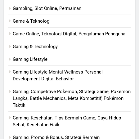
Gambling, Slot Online, Permainan
Game & Teknologi
Game Online, Teknologi Digital, Pengalaman Pengguna
Gaming & Technology
Gaming Lifestyle
Gaming Lifestyle Mental Wellness Personal
Development Digital Behavior
Gaming, Competitive Pokémon, Strategi Game, Pokémon
Langka, Battle Mechanics, Meta Kompetitif, Pokémon
Taktik
Gaming, Kesehatan, Tips Bermain Game, Gaya Hidup
Sehat, Kesehatan Fisik
Gaming, Promo & Bonus, Strategi Bermain