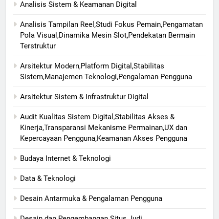
Analisis Sistem & Keamanan Digital
Analisis Tampilan Reel,Studi Fokus Pemain,Pengamatan
Pola Visual,Dinamika Mesin Slot,Pendekatan Bermain
Terstruktur
Arsitektur Modern,Platform Digital,Stabilitas
Sistem,Manajemen Teknologi,Pengalaman Pengguna
Arsitektur Sistem & Infrastruktur Digital
Audit Kualitas Sistem Digital,Stabilitas Akses &
Kinerja,Transparansi Mekanisme Permainan,UX dan
Kepercayaan Pengguna,Keamanan Akses Pengguna
Budaya Internet & Teknologi
Data & Teknologi
Desain Antarmuka & Pengalaman Pengguna
Desain dan Pengembangan Situs Judi