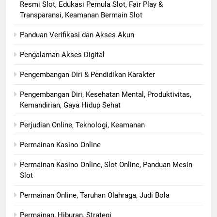
Resmi Slot, Edukasi Pemula Slot, Fair Play &
Transparansi, Keamanan Bermain Slot
Panduan Verifikasi dan Akses Akun
Pengalaman Akses Digital
Pengembangan Diri & Pendidikan Karakter
Pengembangan Diri, Kesehatan Mental, Produktivitas,
Kemandirian, Gaya Hidup Sehat
Perjudian Online, Teknologi, Keamanan
Permainan Kasino Online
Permainan Kasino Online, Slot Online, Panduan Mesin
Slot
Permainan Online, Taruhan Olahraga, Judi Bola
Permainan, Hiburan, Strategi