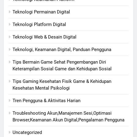
Teknologi Permainan Digital
Teknologi Platform Digital
Teknologi Web & Desain Digital
Teknologi, Keamanan Digital, Panduan Pengguna
Tips Bermain Game Sehat Pengembangan Diri
Keterampilan Sosial Game dan Kehidupan Sosial
Tips Gaming Kesehatan Fisik Game & Kehidupan
Kesehatan Mental Psikologi
Tren Pengguna & Aktivitas Harian
Troubleshooting Akun,Manajemen Sesi,Optimasi
Browser,Keamanan Akun Digital,Pengalaman Pengguna
Uncategorized