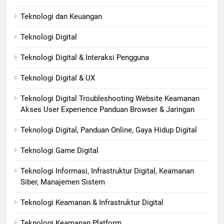
Teknologi dan Keuangan
Teknologi Digital
Teknologi Digital & Interaksi Pengguna
Teknologi Digital & UX
Teknologi Digital Troubleshooting Website Keamanan
Akses User Experience Panduan Browser & Jaringan
Teknologi Digital, Panduan Online, Gaya Hidup Digital
Teknologi Game Digital
Teknologi Informasi, Infrastruktur Digital, Keamanan
Siber, Manajemen Sistem
Teknologi Keamanan & Infrastruktur Digital
Teknologi Keamanan Platform