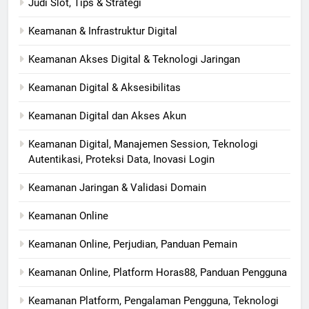
Judi Slot, Tips & Strategi
Keamanan & Infrastruktur Digital
Keamanan Akses Digital & Teknologi Jaringan
Keamanan Digital & Aksesibilitas
Keamanan Digital dan Akses Akun
Keamanan Digital, Manajemen Session, Teknologi
Autentikasi, Proteksi Data, Inovasi Login
Keamanan Jaringan & Validasi Domain
Keamanan Online
Keamanan Online, Perjudian, Panduan Pemain
Keamanan Online, Platform Horas88, Panduan Pengguna
Keamanan Platform, Pengalaman Pengguna, Teknologi