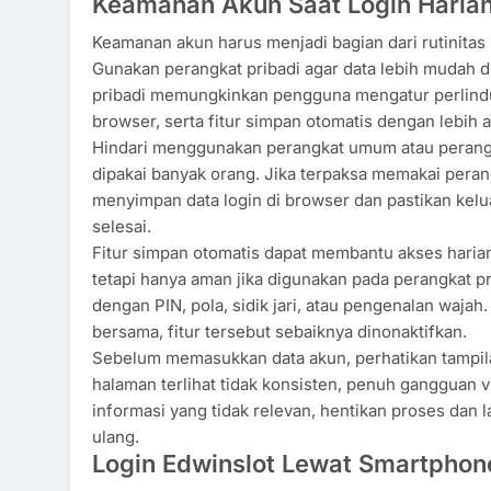
Keamanan Akun Saat Login Haria
Keamanan akun harus menjadi bagian dari rutinitas 
Gunakan perangkat pribadi agar data lebih mudah d
pribadi memungkinkan pengguna mengatur perlindu
browser, serta fitur simpan otomatis dengan lebih 
Hindari menggunakan perangkat umum atau perang
dipakai banyak orang. Jika terpaksa memakai pera
menyimpan data login di browser dan pastikan kelua
selesai.
Fitur simpan otomatis dapat membantu akses harian
tetapi hanya aman jika digunakan pada perangkat pr
dengan PIN, pola, sidik jari, atau pengenalan wajah
bersama, fitur tersebut sebaiknya dinonaktifkan.
Sebelum memasukkan data akun, perhatikan tampil
halaman terlihat tidak konsisten, penuh gangguan v
informasi yang tidak relevan, hentikan proses dan
ulang.
Login Edwinslot Lewat Smartphon