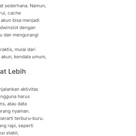
ihat sederhana. Namun,
rui, cache
 akun bisa menjadi
Edwinslot dengan
u dan mengurangi
aktis, mulai dari
n akun, kendala umum,
at Lebih
alankan aktivitas
 pengguna harus
s, atau data
urang nyaman.
erarti terburu-buru.
ng rapi, seperti
i stabil,