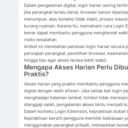
Dalam pengalaman digital, login harian sering terl
jika perangkat terlalu berat, browser belum diperba
menumpuk, atau koneksi tidak stabil, proses masuk
kurang nyaman. Karena itu, memahami cara Login 
benar dapat membantu pengguna menghemat wakt
risiko kesalahan.
Artikel ini membahas panduan login harian secara pr
persiapan perangkat, pemilihan browser, keamana
hingga tips agar akses terasa lebih stabil.
Mengapa Akses Harian Perlu Dibu
Praktis?
Akses harian yang praktis membantu pengguna menj
digital dengan lebih efisien. Jika setiap kali login
menghadapi halaman lambat, tombol tidak merespon
dianggap salah, pengalaman akses tentu menjadi k
Dalam konteks Login Edwinslot, kepraktisan bukan b
Kepraktisan berarti pengguna memiliki kebiasaan ya
menggunakan perangkat pribadi, memastikan koneks