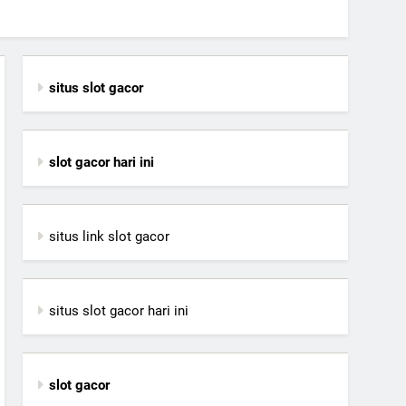
situs slot gacor
slot gacor hari ini
situs link slot gacor
situs slot gacor hari ini
slot gacor