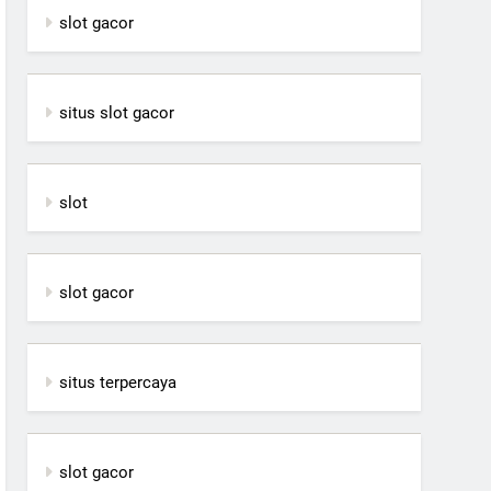
slot gacor
situs slot gacor
slot
slot gacor
situs terpercaya
slot gacor