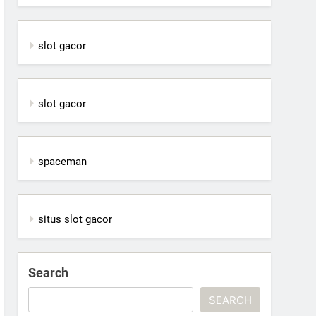
slot gacor
slot gacor
spaceman
situs slot gacor
Search
SEARCH