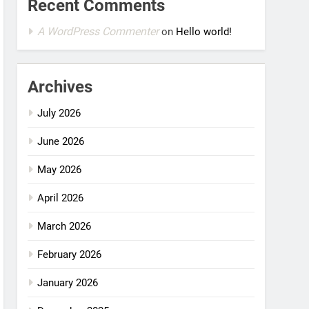
Recent Comments
A WordPress Commenter
on
Hello world!
Archives
July 2026
June 2026
May 2026
April 2026
March 2026
February 2026
January 2026