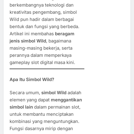
berkembangnya teknologi dan
kreativitas pengembang, simbol
Wild pun hadir dalam berbagai
bentuk dan fungsi yang berbeda.
Artikel ini membahas
beragam
jenis simbol Wild
, bagaimana
masing-masing bekerja, serta
perannya dalam memperkaya
gameplay slot digital masa kini.
Apa Itu Simbol Wild?
Secara umum,
simbol Wild
adalah
elemen yang dapat
menggantikan
simbol lain
dalam permainan slot,
untuk membantu menciptakan
kombinasi yang menguntungkan.
Fungsi dasarnya mirip dengan