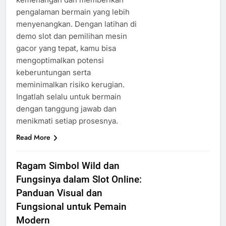
pengalaman bermain yang lebih
menyenangkan. Dengan latihan di
demo slot dan pemilihan mesin
gacor yang tepat, kamu bisa
mengoptimalkan potensi
keberuntungan serta
meminimalkan risiko kerugian.
Ingatlah selalu untuk bermain
dengan tanggung jawab dan
menikmati setiap prosesnya.
Read More
Ragam Simbol Wild dan
Fungsinya dalam Slot Online:
Panduan Visual dan
Fungsional untuk Pemain
Modern