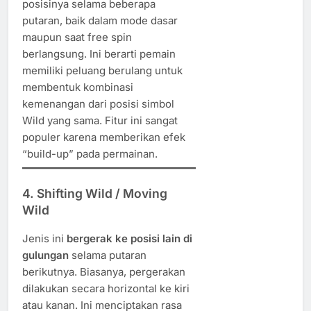
posisinya selama beberapa
putaran, baik dalam mode dasar
maupun saat free spin
berlangsung. Ini berarti pemain
memiliki peluang berulang untuk
membentuk kombinasi
kemenangan dari posisi simbol
Wild yang sama. Fitur ini sangat
populer karena memberikan efek
“build-up” pada permainan.
4.
Shifting Wild / Moving
Wild
Jenis ini
bergerak ke posisi lain di
gulungan
selama putaran
berikutnya. Biasanya, pergerakan
dilakukan secara horizontal ke kiri
atau kanan. Ini menciptakan rasa