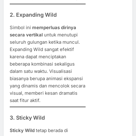
2.
Expanding Wild
Simbol ini
memperluas dirinya
secara vertikal
untuk menutupi
seluruh gulungan ketika muncul.
Expanding Wild sangat efektif
karena dapat menciptakan
beberapa kombinasi sekaligus
dalam satu waktu. Visualisasi
biasanya berupa animasi ekspansi
yang dinamis dan mencolok secara
visual, memberi kesan dramatis
saat fitur aktif.
3.
Sticky Wild
Sticky Wild
tetap berada di