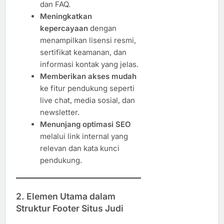
dan FAQ.
Meningkatkan
kepercayaan
dengan
menampilkan lisensi resmi,
sertifikat keamanan, dan
informasi kontak yang jelas.
Memberikan akses mudah
ke fitur pendukung seperti
live chat, media sosial, dan
newsletter.
Menunjang optimasi SEO
melalui link internal yang
relevan dan kata kunci
pendukung.
2. Elemen Utama dalam
Struktur Footer Situs Judi