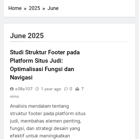
Home
2025
June
June 2025
Studi Struktur Footer pada
Platform Situs Judi:
Optimalisasi Fungsi dan
Navigasi
e58e107
1 year ago
0
7
mins
Analisis mendalam tentang
struktur footer pada platform situs
judi, membahas elemen penting,
fungsi, dan strategi desain yang
efektif untuk meningkatkan