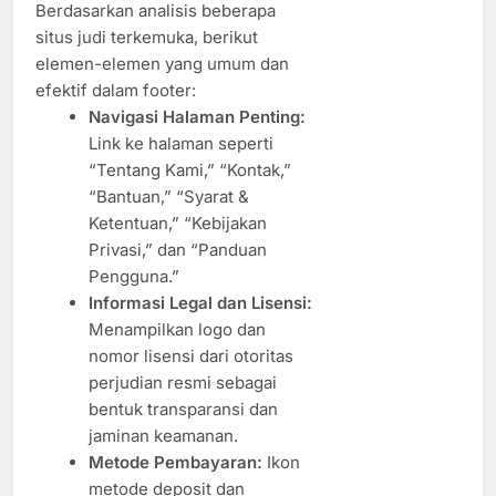
Berdasarkan analisis beberapa
situs judi terkemuka, berikut
elemen-elemen yang umum dan
efektif dalam footer:
Navigasi Halaman Penting:
Link ke halaman seperti
“Tentang Kami,” “Kontak,”
“Bantuan,” “Syarat &
Ketentuan,” “Kebijakan
Privasi,” dan “Panduan
Pengguna.”
Informasi Legal dan Lisensi:
Menampilkan logo dan
nomor lisensi dari otoritas
perjudian resmi sebagai
bentuk transparansi dan
jaminan keamanan.
Metode Pembayaran:
Ikon
metode deposit dan