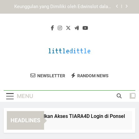
Skip
EDWINSLOT Login dan Sistem Responsif yang
to
Mendukung Kenyamanan Akses
content
Panduan Login Edwinslot untuk Akses Harian
yang Lebih Praktis dan Aman
Cara Mengoptimalkan Akses TIARA4D Login di
Ponsel
Keunggulan yang Dimiliki oleh Edwinslot dalam
Pengalaman Platform Digital Modern
EDWINSLOT Login dan Sistem Responsif yang
Mendukung Kenyamanan Akses
Little Dittle
Dapatkan Mainan Edukatif Dan Produk
Panduan Login Edwinslot untuk Akses Harian
NEWSLETTER
RANDOM NEWS
yang Lebih Praktis dan Aman
Anak Berkualitas Di Little Dittle.
MENU
ara Mengoptimalkan Akses TIARA4D Login di Ponsel
Ke
HEADLINES
 Weeks Ago
1 