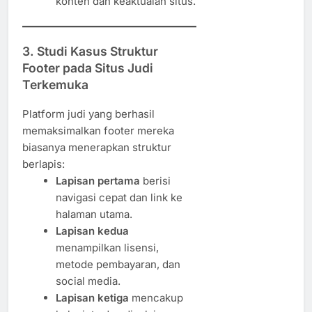
konten dan keaktualan situs.
3. Studi Kasus Struktur
Footer pada Situs Judi
Terkemuka
Platform judi yang berhasil
memaksimalkan footer mereka
biasanya menerapkan struktur
berlapis:
Lapisan pertama
berisi
navigasi cepat dan link ke
halaman utama.
Lapisan kedua
menampilkan lisensi,
metode pembayaran, dan
social media.
Lapisan ketiga
mencakup