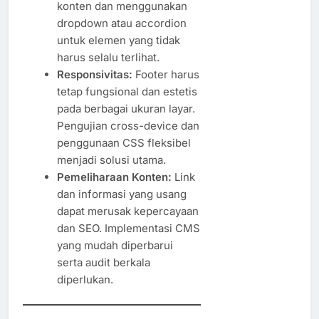
konten dan menggunakan
dropdown atau accordion
untuk elemen yang tidak
harus selalu terlihat.
Responsivitas:
Footer harus
tetap fungsional dan estetis
pada berbagai ukuran layar.
Pengujian cross-device dan
penggunaan CSS fleksibel
menjadi solusi utama.
Pemeliharaan Konten:
Link
dan informasi yang usang
dapat merusak kepercayaan
dan SEO. Implementasi CMS
yang mudah diperbarui
serta audit berkala
diperlukan.