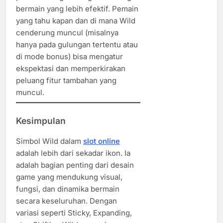
bermain yang lebih efektif. Pemain
yang tahu kapan dan di mana Wild
cenderung muncul (misalnya
hanya pada gulungan tertentu atau
di mode bonus) bisa mengatur
ekspektasi dan memperkirakan
peluang fitur tambahan yang
muncul.
Kesimpulan
Simbol Wild dalam
slot online
adalah lebih dari sekadar ikon. Ia
adalah bagian penting dari desain
game yang mendukung visual,
fungsi, dan dinamika bermain
secara keseluruhan. Dengan
variasi seperti Sticky, Expanding,