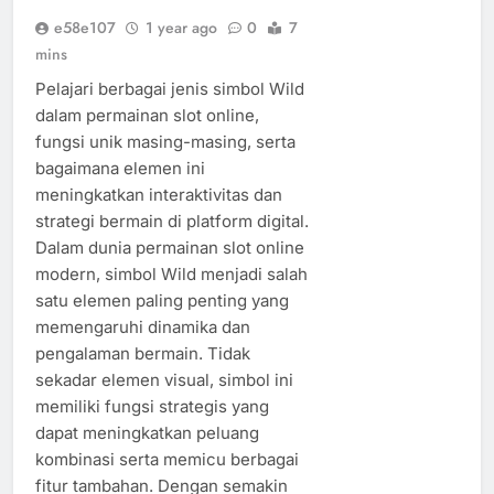
e58e107
1 year ago
0
7
mins
Pelajari berbagai jenis simbol Wild
dalam permainan slot online,
fungsi unik masing-masing, serta
bagaimana elemen ini
meningkatkan interaktivitas dan
strategi bermain di platform digital.
Dalam dunia permainan slot online
modern, simbol Wild menjadi salah
satu elemen paling penting yang
memengaruhi dinamika dan
pengalaman bermain. Tidak
sekadar elemen visual, simbol ini
memiliki fungsi strategis yang
dapat meningkatkan peluang
kombinasi serta memicu berbagai
fitur tambahan. Dengan semakin