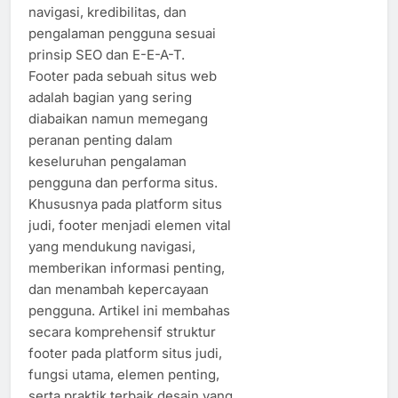
navigasi, kredibilitas, dan
pengalaman pengguna sesuai
prinsip SEO dan E-E-A-T.
Footer pada sebuah situs web
adalah bagian yang sering
diabaikan namun memegang
peranan penting dalam
keseluruhan pengalaman
pengguna dan performa situs.
Khususnya pada platform situs
judi, footer menjadi elemen vital
yang mendukung navigasi,
memberikan informasi penting,
dan menambah kepercayaan
pengguna. Artikel ini membahas
secara komprehensif struktur
footer pada platform situs judi,
fungsi utama, elemen penting,
serta praktik terbaik desain yang