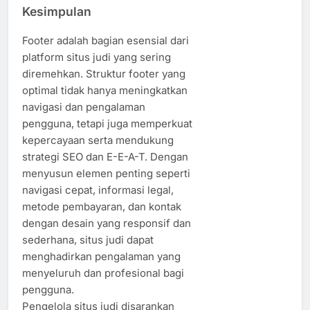
Kesimpulan
Footer adalah bagian esensial dari
platform situs judi yang sering
diremehkan. Struktur footer yang
optimal tidak hanya meningkatkan
navigasi dan pengalaman
pengguna, tetapi juga memperkuat
kepercayaan serta mendukung
strategi SEO dan E-E-A-T. Dengan
menyusun elemen penting seperti
navigasi cepat, informasi legal,
metode pembayaran, dan kontak
dengan desain yang responsif dan
sederhana, situs judi dapat
menghadirkan pengalaman yang
menyeluruh dan profesional bagi
pengguna.
Pengelola situs judi disarankan