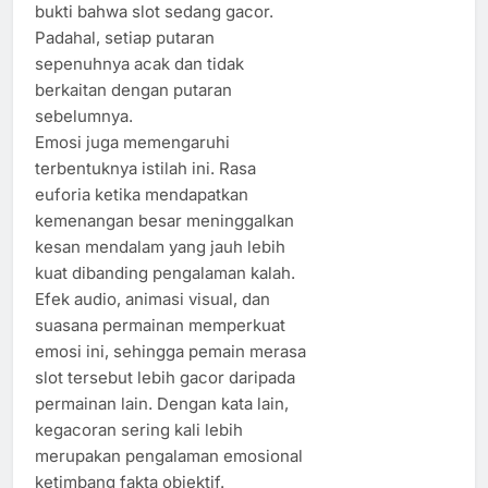
bukti bahwa slot sedang gacor.
Padahal, setiap putaran
sepenuhnya acak dan tidak
berkaitan dengan putaran
sebelumnya.
Emosi juga memengaruhi
terbentuknya istilah ini. Rasa
euforia ketika mendapatkan
kemenangan besar meninggalkan
kesan mendalam yang jauh lebih
kuat dibanding pengalaman kalah.
Efek audio, animasi visual, dan
suasana permainan memperkuat
emosi ini, sehingga pemain merasa
slot tersebut lebih gacor daripada
permainan lain. Dengan kata lain,
kegacoran sering kali lebih
merupakan pengalaman emosional
ketimbang fakta objektif.