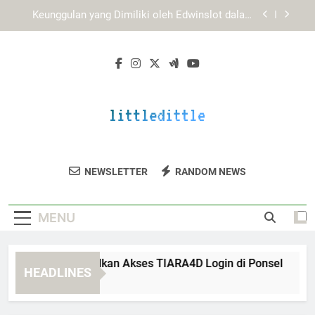
Skip
EDWINSLOT Login dan Sistem Responsif yang
to
Mendukung Kenyamanan Akses
content
Panduan Login Edwinslot untuk Akses Harian
yang Lebih Praktis dan Aman
Cara Mengoptimalkan Akses TIARA4D Login di
Ponsel
Keunggulan yang Dimiliki oleh Edwinslot dalam
Pengalaman Platform Digital Modern
EDWINSLOT Login dan Sistem Responsif yang
Mendukung Kenyamanan Akses
Little Dittle
Dapatkan Mainan Edukatif Dan Produk
Panduan Login Edwinslot untuk Akses Harian
NEWSLETTER
RANDOM NEWS
yang Lebih Praktis dan Aman
Anak Berkualitas Di Little Dittle.
MENU
ra Mengoptimalkan Akses TIARA4D Login di Ponsel
Keu
HEADLINES
Weeks Ago
1 M