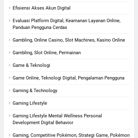
Efisiensi Akses Akun Digital
Evaluasi Platform Digital, Keamanan Layanan Online,
Panduan Pengguna Cerdas
Gambling, Online Casino, Slot Machines, Kasino Online
Gambling, Slot Online, Permainan
Game & Teknologi
Game Online, Teknologi Digital, Pengalaman Pengguna
Gaming & Technology
Gaming Lifestyle
Gaming Lifestyle Mental Wellness Personal
Development Digital Behavior
Gaming, Competitive Pokémon, Strategi Game, Pokémon