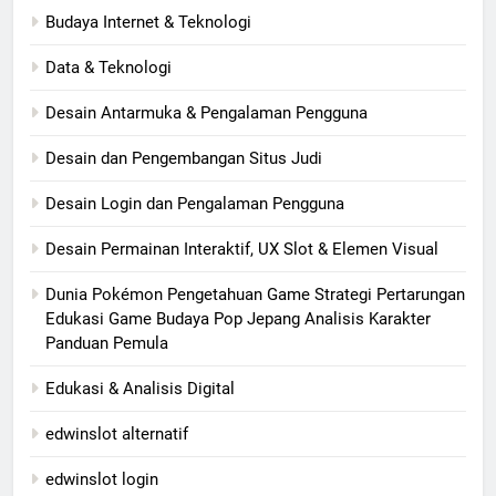
Budaya Internet & Teknologi
Data & Teknologi
Desain Antarmuka & Pengalaman Pengguna
Desain dan Pengembangan Situs Judi
Desain Login dan Pengalaman Pengguna
Desain Permainan Interaktif, UX Slot & Elemen Visual
Dunia Pokémon Pengetahuan Game Strategi Pertarungan
Edukasi Game Budaya Pop Jepang Analisis Karakter
Panduan Pemula
Edukasi & Analisis Digital
edwinslot alternatif
edwinslot login