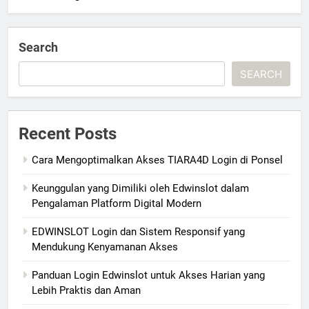
Search
SEARCH
Recent Posts
Cara Mengoptimalkan Akses TIARA4D Login di Ponsel
Keunggulan yang Dimiliki oleh Edwinslot dalam
Pengalaman Platform Digital Modern
EDWINSLOT Login dan Sistem Responsif yang
Mendukung Kenyamanan Akses
Panduan Login Edwinslot untuk Akses Harian yang
Lebih Praktis dan Aman