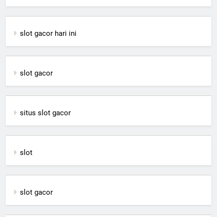
slot gacor hari ini
slot gacor
situs slot gacor
slot
slot gacor