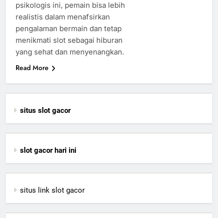
psikologis ini, pemain bisa lebih
realistis dalam menafsirkan
pengalaman bermain dan tetap
menikmati slot sebagai hiburan
yang sehat dan menyenangkan.
Read More
situs slot gacor
slot gacor hari ini
situs link slot gacor