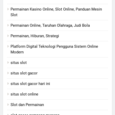
Permainan Kasino Online, Slot Online, Panduan Mesin
Slot
Permainan Online, Taruhan Olahraga, Judi Bola
Permainan, Hiburan, Strategi
Platform Digital Teknologi Pengguna Sistem Online
Modern
situs slot
situs slot gacor
situs slot gacor hari ini
situs slot online
Slot dan Permainan