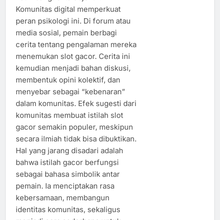
Komunitas digital memperkuat
peran psikologi ini. Di forum atau
media sosial, pemain berbagi
cerita tentang pengalaman mereka
menemukan slot gacor. Cerita ini
kemudian menjadi bahan diskusi,
membentuk opini kolektif, dan
menyebar sebagai “kebenaran”
dalam komunitas. Efek sugesti dari
komunitas membuat istilah slot
gacor semakin populer, meskipun
secara ilmiah tidak bisa dibuktikan.
Hal yang jarang disadari adalah
bahwa istilah gacor berfungsi
sebagai bahasa simbolik antar
pemain. Ia menciptakan rasa
kebersamaan, membangun
identitas komunitas, sekaligus