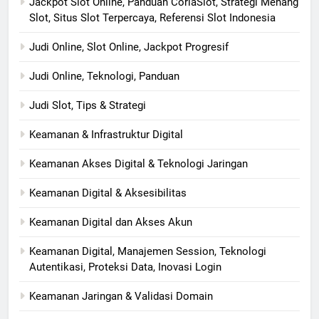
Jackpot Slot Online, Panduan CorlaSlot, Strategi Menang
Slot, Situs Slot Terpercaya, Referensi Slot Indonesia
Judi Online, Slot Online, Jackpot Progresif
Judi Online, Teknologi, Panduan
Judi Slot, Tips & Strategi
Keamanan & Infrastruktur Digital
Keamanan Akses Digital & Teknologi Jaringan
Keamanan Digital & Aksesibilitas
Keamanan Digital dan Akses Akun
Keamanan Digital, Manajemen Session, Teknologi
Autentikasi, Proteksi Data, Inovasi Login
Keamanan Jaringan & Validasi Domain