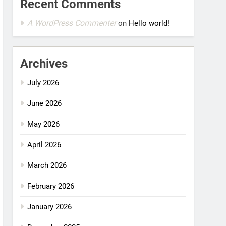
Recent Comments
A WordPress Commenter
on
Hello world!
Archives
July 2026
June 2026
May 2026
April 2026
March 2026
February 2026
January 2026