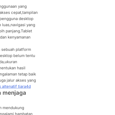
penggunaan yang
kses cepat,tampilan
,pengguna desktop
 luas,navigasi yang
bih panjang.Tablet
as dan kenyamanan
 sebuah platform
 desktop belum tentu
da,ukuran
enentukan hasil
engalaman tetap baik
uga jalur akses yang
k altenatif tiara4d
m menjaga
lam mendukung
mengalami hambatan