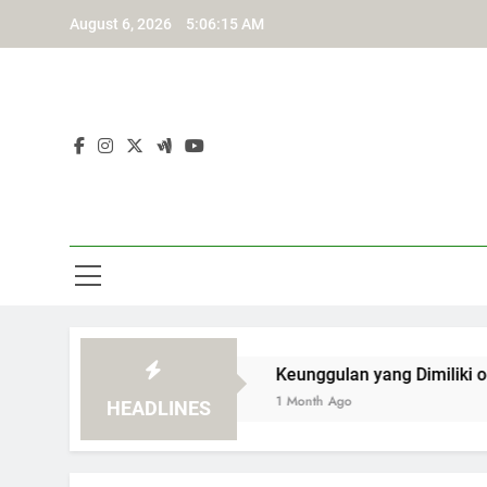
Skip
August 6, 2026
5:06:16 AM
to
content
Litt
Dapatkan M
Login di Ponsel
Keunggulan yang Dimiliki oleh Edwinsl
1 Month Ago
HEADLINES