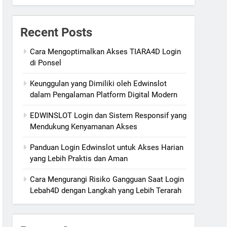
Recent Posts
Cara Mengoptimalkan Akses TIARA4D Login
di Ponsel
Keunggulan yang Dimiliki oleh Edwinslot
dalam Pengalaman Platform Digital Modern
EDWINSLOT Login dan Sistem Responsif yang
Mendukung Kenyamanan Akses
Panduan Login Edwinslot untuk Akses Harian
yang Lebih Praktis dan Aman
Cara Mengurangi Risiko Gangguan Saat Login
Lebah4D dengan Langkah yang Lebih Terarah