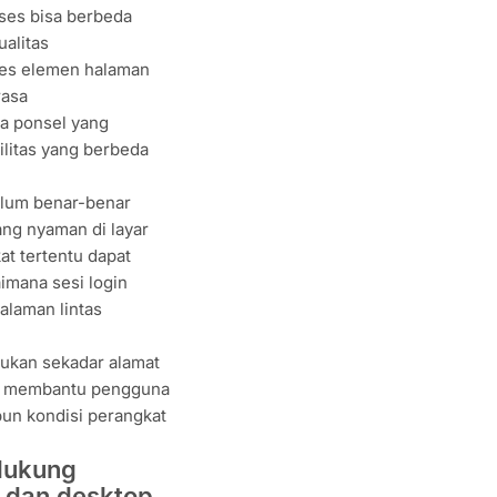
ses bisa berbeda
ualitas
ses elemen halaman
rasa
a ponsel yang
ilitas yang berbeda
belum benar-benar
rang nyaman di layar
at tertentu dapat
mana sesi login
laman lintas
 bukan sekadar alamat
ang membantu pengguna
pun kondisi perangkat
dukung
t,dan desktop