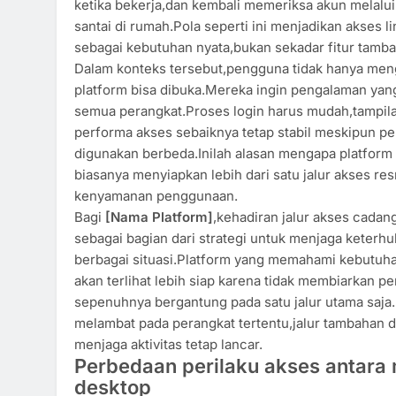
ketika bekerja,dan kembali memeriksa akun melalui
santai di rumah.Pola seperti ini menjadikan akses l
sebagai kebutuhan nyata,bukan sekadar fitur tamb
Dalam konteks tersebut,pengguna tidak hanya me
platform bisa dibuka.Mereka ingin pengalaman yang
semua perangkat.Proses login harus mudah,tampila
performa akses sebaiknya tetap stabil meskipun p
digunakan berbeda.Inilah alasan mengapa platform 
biasanya menyiapkan lebih dari satu jalur akses r
kenyamanan penggunaan.
Bagi
[Nama Platform]
,kehadiran jalur akses cadan
sebagai bagian dari strategi untuk menjaga keter
berbagai situasi.Platform yang memahami kebutuha
akan terlihat lebih siap karena tidak membiarkan 
sepenuhnya bergantung pada satu jalur utama saja
melambat pada perangkat tertentu,jalur tambahan
menjaga aktivitas tetap lancar.
Perbedaan perilaku akses antara 
desktop