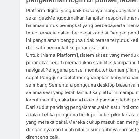
Platform digital yang baik biasanya mengupayakan 
sekaligus:Mengoptimalkan tampilan responsif,meny
halaman untuk perangkat yang berbeda,serta memas
tetap tersedia dalam berbagai kondisi.Dengan pend
ini,pengalaman pengguna tidak terasa terputus ket
dari satu perangkat ke perangkat lain.
Untuk
[Nama Platform]
,sistem akses yang mendu
perangkat berarti memadukan stabilitas,kompatibili
navigasi.Pengguna ponsel membutuhkan tampilan y
cepat.Pengguna tablet mengharapkan kenyamanan 
seimbang.Sementara pengguna desktop biasanya m
selama sesi yang lebih lama.Jika platform mampu
kebutuhan itu,maka brand akan dipandang lebih pro
Dari sudut pandang pengalaman,salah satu indikator
adalah ketika pengguna tidak perlu berpikir keras 
yang mereka pakai.Mereka cukup masuk dan meng
dengan nyaman.Inilah nilai sesungguhnya dari sist
dirancang baik.