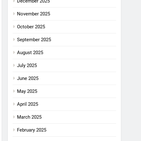
December 2025
November 2025
October 2025
September 2025
August 2025
July 2025
June 2025
May 2025
April 2025
March 2025
February 2025