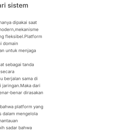
ri sistem
anya dipakai saat
al modern,mekanisme
ng fleksibel.Platform
i domain
gan untuk menjaga
at sebagai tanda
 secara
u berjalan sama di
 jaringan.Maka dari
enar-benar dirasakan
 bahwa platform yang
us dalam mengelola
emantauan
bih sadar bahwa