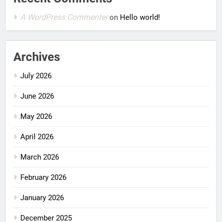
A WordPress Commenter
on
Hello world!
Archives
July 2026
June 2026
May 2026
April 2026
March 2026
February 2026
January 2026
December 2025