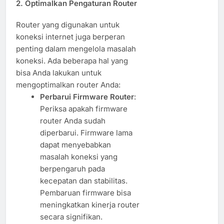
2.
Optimalkan Pengaturan Router
Router yang digunakan untuk
koneksi internet juga berperan
penting dalam mengelola masalah
koneksi. Ada beberapa hal yang
bisa Anda lakukan untuk
mengoptimalkan router Anda:
Perbarui Firmware Router
:
Periksa apakah firmware
router Anda sudah
diperbarui. Firmware lama
dapat menyebabkan
masalah koneksi yang
berpengaruh pada
kecepatan dan stabilitas.
Pembaruan firmware bisa
meningkatkan kinerja router
secara signifikan.