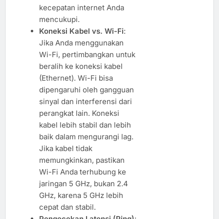
kecepatan internet Anda
mencukupi.
Koneksi Kabel vs. Wi-Fi
:
Jika Anda menggunakan
Wi-Fi, pertimbangkan untuk
beralih ke koneksi kabel
(Ethernet). Wi-Fi bisa
dipengaruhi oleh gangguan
sinyal dan interferensi dari
perangkat lain. Koneksi
kabel lebih stabil dan lebih
baik dalam mengurangi lag.
Jika kabel tidak
memungkinkan, pastikan
Wi-Fi Anda terhubung ke
jaringan 5 GHz, bukan 2.4
GHz, karena 5 GHz lebih
cepat dan stabil.
Pengecekan Latensi (Ping)
: