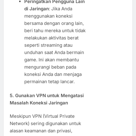
Peringatkan Pengguna Lain
di Jaringan
: Jika Anda
menggunakan koneksi
bersama dengan orang lain,
beri tahu mereka untuk tidak
melakukan aktivitas berat
seperti streaming atau
unduhan saat Anda bermain
game. Ini akan membantu
mengurangi beban pada
koneksi Anda dan menjaga
permainan tetap lancar.
5.
Gunakan VPN untuk Mengatasi
Masalah Koneksi Jaringan
Meskipun VPN (Virtual Private
Network) sering digunakan untuk
alasan keamanan dan privasi,