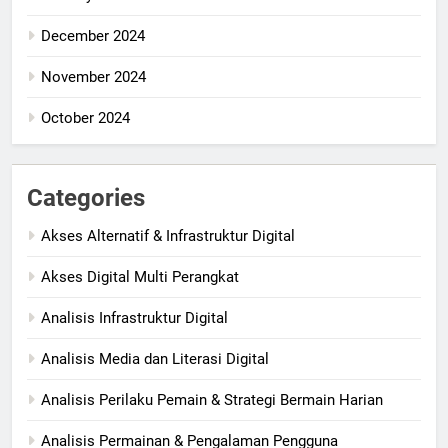
December 2024
November 2024
October 2024
Categories
Akses Alternatif & Infrastruktur Digital
Akses Digital Multi Perangkat
Analisis Infrastruktur Digital
Analisis Media dan Literasi Digital
Analisis Perilaku Pemain & Strategi Bermain Harian
Analisis Permainan & Pengalaman Pengguna