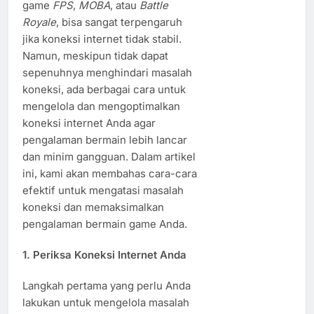
game
FPS
,
MOBA
, atau
Battle
Royale
, bisa sangat terpengaruh
jika koneksi internet tidak stabil.
Namun, meskipun tidak dapat
sepenuhnya menghindari masalah
koneksi, ada berbagai cara untuk
mengelola dan mengoptimalkan
koneksi internet Anda agar
pengalaman bermain lebih lancar
dan minim gangguan. Dalam artikel
ini, kami akan membahas cara-cara
efektif untuk mengatasi masalah
koneksi dan memaksimalkan
pengalaman bermain game Anda.
1.
Periksa Koneksi Internet Anda
Langkah pertama yang perlu Anda
lakukan untuk mengelola masalah