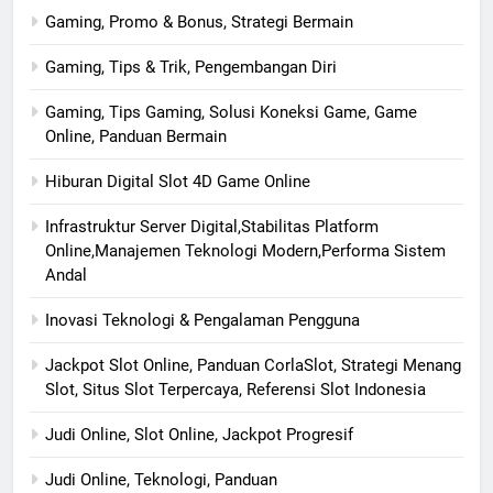
Gaming, Promo & Bonus, Strategi Bermain
Gaming, Tips & Trik, Pengembangan Diri
Gaming, Tips Gaming, Solusi Koneksi Game, Game
Online, Panduan Bermain
Hiburan Digital Slot 4D Game Online
Infrastruktur Server Digital,Stabilitas Platform
Online,Manajemen Teknologi Modern,Performa Sistem
Andal
Inovasi Teknologi & Pengalaman Pengguna
Jackpot Slot Online, Panduan CorlaSlot, Strategi Menang
Slot, Situs Slot Terpercaya, Referensi Slot Indonesia
Judi Online, Slot Online, Jackpot Progresif
Judi Online, Teknologi, Panduan