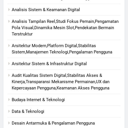
Analisis Sistem & Keamanan Digital
Analisis Tampilan Reel,Studi Fokus Pemain,Pengamatan
Pola Visual,Dinamika Mesin Slot,Pendekatan Bermain
Terstruktur
Arsitektur Modern,Platform Digital,Stabilitas
Sistem,Manajemen Teknologi,Pengalaman Pengguna
Arsitektur Sistem & Infrastruktur Digital
Audit Kualitas Sistem Digital,Stabilitas Akses &
Kinerja,Transparansi Mekanisme Permainan,UX dan
Kepercayaan Pengguna,Keamanan Akses Pengguna
Budaya Internet & Teknologi
Data & Teknologi
Desain Antarmuka & Pengalaman Pengguna