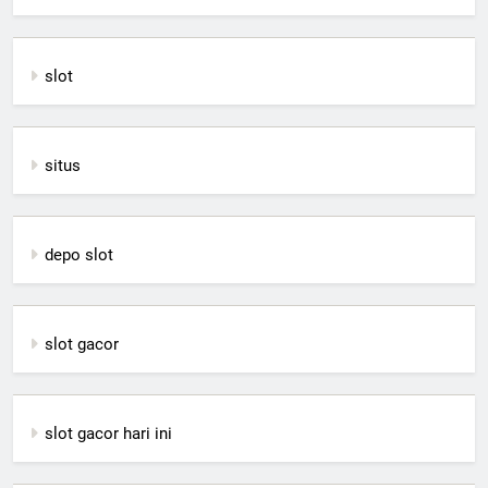
slot
situs
depo slot
slot gacor
slot gacor hari ini