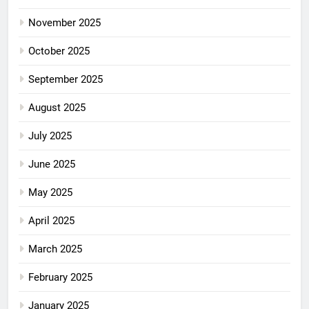
November 2025
October 2025
September 2025
August 2025
July 2025
June 2025
May 2025
April 2025
March 2025
February 2025
January 2025