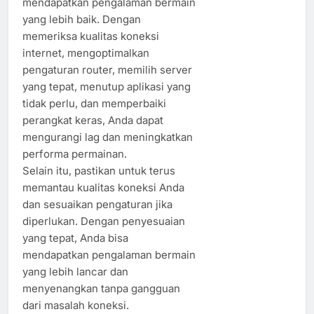
mendapatkan pengalaman bermain
yang lebih baik. Dengan
memeriksa kualitas koneksi
internet, mengoptimalkan
pengaturan router, memilih server
yang tepat, menutup aplikasi yang
tidak perlu, dan memperbaiki
perangkat keras, Anda dapat
mengurangi lag dan meningkatkan
performa permainan.
Selain itu, pastikan untuk terus
memantau kualitas koneksi Anda
dan sesuaikan pengaturan jika
diperlukan. Dengan penyesuaian
yang tepat, Anda bisa
mendapatkan pengalaman bermain
yang lebih lancar dan
menyenangkan tanpa gangguan
dari masalah koneksi.