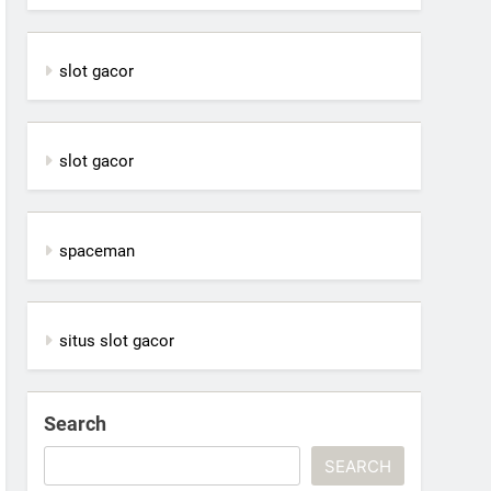
slot gacor
slot gacor
spaceman
situs slot gacor
Search
SEARCH