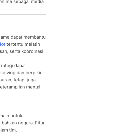
online sebagai media
 game dapat membantu
lot
tertentu melatih
an, serta koordinasi
rategi dapat
lving dan berpikir
buran, tetapi juga
terampilan mental.
main untuk
h bahkan negara. Fitur
lam tim,