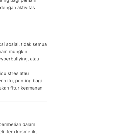
nting bagi pemain
dengan aktivitas
si sosial, tidak semua
emain mungkin
cyberbullying, atau
cu stres atau
a itu, penting bagi
akan fitur keamanan
pembelian dalam
li item kosmetik,