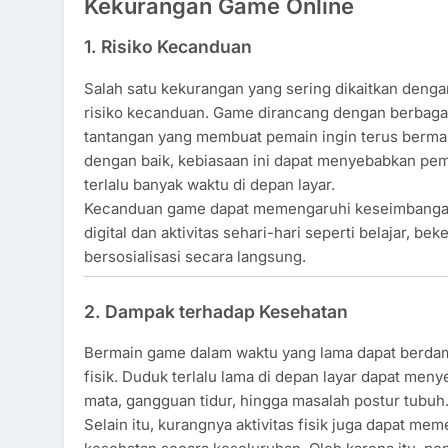
Kekurangan Game Online
1. Risiko Kecanduan
Salah satu kekurangan yang sering dikaitkan denga
risiko kecanduan. Game dirancang dengan berbaga
tantangan yang membuat pemain ingin terus bermain
dengan baik, kebiasaan ini dapat menyebabkan pe
terlalu banyak waktu di depan layar.
Kecanduan game dapat memengaruhi keseimbangan
digital dan aktivitas sehari-hari seperti belajar, beke
bersosialisasi secara langsung.
2. Dampak terhadap Kesehatan
Bermain game dalam waktu yang lama dapat berda
fisik. Duduk terlalu lama di depan layar dapat men
mata, gangguan tidur, hingga masalah postur tubuh
Selain itu, kurangnya aktivitas fisik juga dapat me