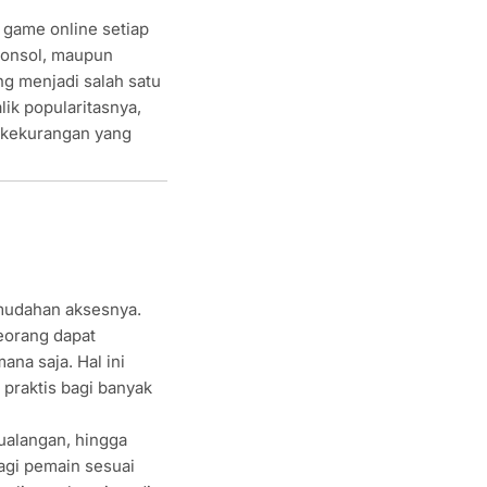
n game online setiap
 konsol, maupun
g menjadi salah satu
lik popularitasnya,
s kekurangan yang
emudahan aksesnya.
seorang dapat
na saja. Hal ini
praktis bagi banyak
tualangan, hingga
agi pemain sesuai