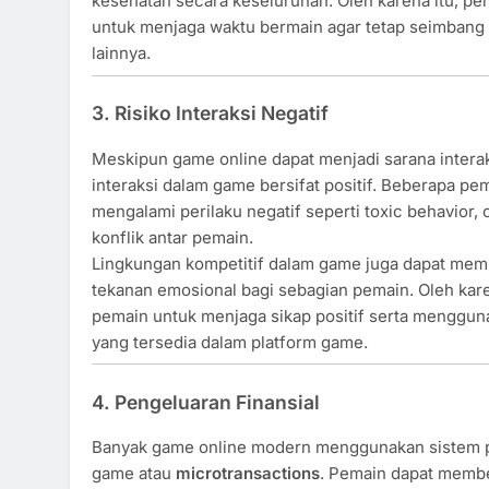
kesehatan secara keseluruhan. Oleh karena itu, pe
untuk menjaga waktu bermain agar tetap seimbang 
lainnya.
3. Risiko Interaksi Negatif
Meskipun game online dapat menjadi sarana interak
interaksi dalam game bersifat positif. Beberapa p
mengalami perilaku negatif seperti toxic behavior, 
konflik antar pemain.
Lingkungan kompetitif dalam game juga dapat memi
tekanan emosional bagi sebagian pemain. Oleh karen
pemain untuk menjaga sikap positif serta menggun
yang tersedia dalam platform game.
4. Pengeluaran Finansial
Banyak game online modern menggunakan sistem 
game atau
microtransactions
. Pemain dapat membe