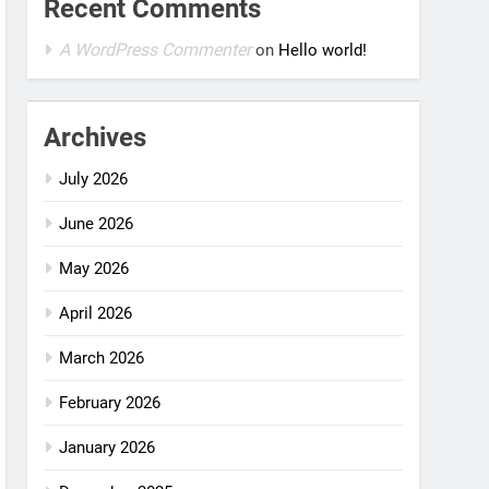
Recent Comments
A WordPress Commenter
on
Hello world!
Archives
July 2026
June 2026
May 2026
April 2026
March 2026
February 2026
January 2026