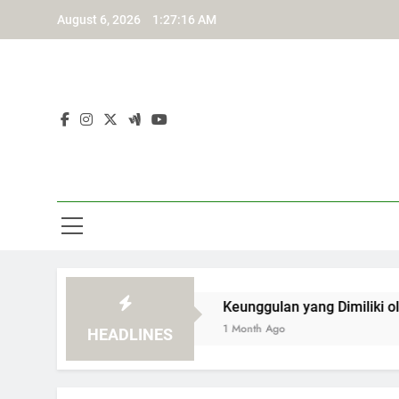
Skip
August 6, 2026
1:27:17 AM
to
content
Litt
Dapatkan M
ogin di Ponsel
Keunggulan yang Dimiliki oleh Edwinsl
1 Month Ago
HEADLINES