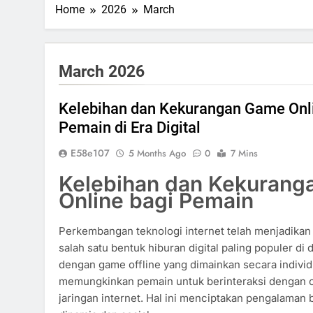
Home
2026
March
March 2026
Kelebihan dan Kekurangan Game Onl
Pemain di Era Digital
E58e107
5 Months Ago
0
7 Mins
Kelebihan dan Kekuran
Online bagi Pemain
Perkembangan teknologi internet telah menjadikan
salah satu bentuk hiburan digital paling populer di
dengan game offline yang dimainkan secara individ
memungkinkan pemain untuk berinteraksi dengan or
jaringan internet. Hal ini menciptakan pengalaman 