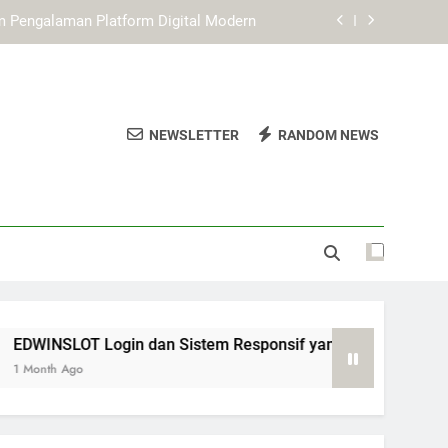
am Pengalaman Platform Digital Modern
if yang Mendukung Kenyamanan Akses
s Harian yang Lebih Praktis dan Aman
NEWSLETTER
RANDOM NEWS
alkan Akses TIARA4D Login di Ponsel
am Pengalaman Platform Digital Modern
if yang Mendukung Kenyamanan Akses
s Harian yang Lebih Praktis dan Aman
 Login dan Sistem Responsif yang Mendukung Kenyamanan