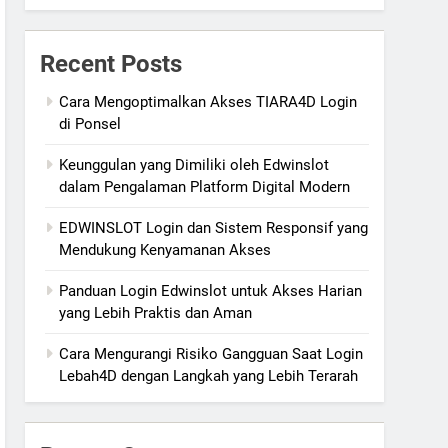
Recent Posts
Cara Mengoptimalkan Akses TIARA4D Login
di Ponsel
Keunggulan yang Dimiliki oleh Edwinslot
dalam Pengalaman Platform Digital Modern
EDWINSLOT Login dan Sistem Responsif yang
Mendukung Kenyamanan Akses
Panduan Login Edwinslot untuk Akses Harian
yang Lebih Praktis dan Aman
Cara Mengurangi Risiko Gangguan Saat Login
Lebah4D dengan Langkah yang Lebih Terarah