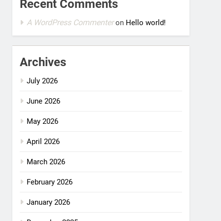
Recent Comments
A WordPress Commenter
on
Hello world!
Archives
July 2026
June 2026
May 2026
April 2026
March 2026
February 2026
January 2026