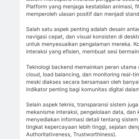
Platform yang menjaga kestabilan animasi, fi
memperoleh ulasan positif dan menjadi standar
Salah satu aspek penting adalah desain antarm
navigasi cepat, dan visual konsisten di d
untuk menyesuaikan pengalaman mereka. Kons
interaksi yang efisien, membuat sesi berma
Teknologi backend memainkan peran utama da
cloud, load balancing, dan monitoring real-t
meski diakses secara bersamaan oleh banyak 
indikator penting bagi komunitas digital dalam
Selain aspek teknis, transparansi sistem ju
mekanisme interaksi, pengelolaan data, dan k
menyediakan informasi detail tentang sistem
tingkat kepercayaan lebih tinggi, sejalan den
Authoritativeness, Trustworthiness).