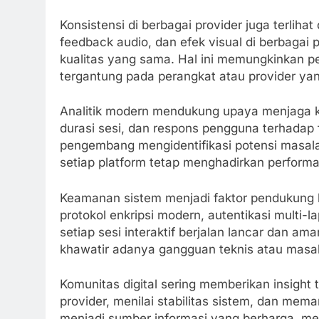
Konsistensi di berbagai provider juga terlihat
feedback audio, dan efek visual di berbaga
kualitas yang sama. Hal ini memungkinkan 
tergantung pada perangkat atau provider ya
Analitik modern mendukung upaya menjaga ko
durasi sesi, dan respons pengguna terhadap f
pengembang mengidentifikasi potensi masa
setiap platform tetap menghadirkan perform
Keamanan sistem menjadi faktor pendukung la
protokol enkripsi modern, autentikasi multi-l
setiap sesi interaktif berjalan lancar dan 
khawatir adanya gangguan teknis atau masala
Komunitas digital sering memberikan insight t
provider, menilai stabilitas sistem, dan meman
menjadi sumber informasi yang berharga, m