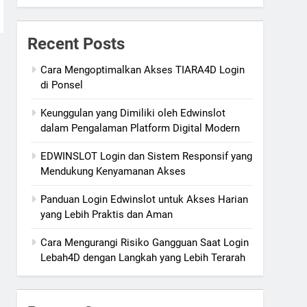
Recent Posts
Cara Mengoptimalkan Akses TIARA4D Login
di Ponsel
Keunggulan yang Dimiliki oleh Edwinslot
dalam Pengalaman Platform Digital Modern
EDWINSLOT Login dan Sistem Responsif yang
Mendukung Kenyamanan Akses
Panduan Login Edwinslot untuk Akses Harian
yang Lebih Praktis dan Aman
Cara Mengurangi Risiko Gangguan Saat Login
Lebah4D dengan Langkah yang Lebih Terarah