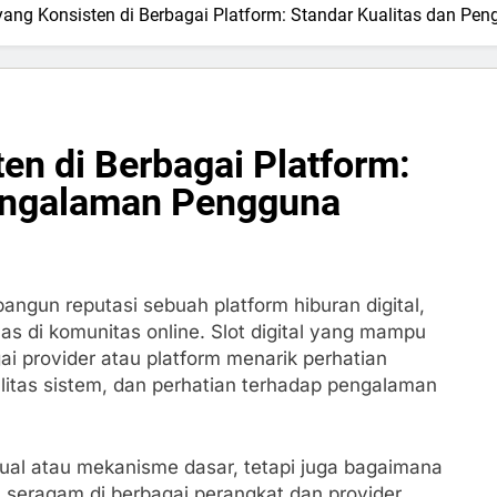
l yang Konsisten di Berbagai Platform: Standar Kualitas dan P
ten di Berbagai Platform:
Pengalaman Pengguna
angun reputasi sebuah platform hiburan digital,
as di komunitas online. Slot digital yang mampu
i provider atau platform menarik perhatian
litas sistem, dan perhatian terhadap pengalaman
isual atau mekanisme dasar, tetapi juga bagaimana
 seragam di berbagai perangkat dan provider.