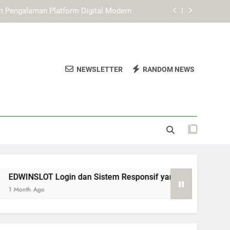
am Pengalaman Platform Digital Modern
if yang Mendukung Kenyamanan Akses
s Harian yang Lebih Praktis dan Aman
NEWSLETTER
RANDOM NEWS
alkan Akses TIARA4D Login di Ponsel
am Pengalaman Platform Digital Modern
if yang Mendukung Kenyamanan Akses
s Harian yang Lebih Praktis dan Aman
T Login dan Sistem Responsif yang Mendukung Kenyamanan