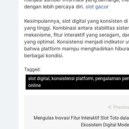
dengan lebih percaya diri.
slot gacor
Kesimpulannya, slot digital yang konsisten d
yang tinggi. Kombinasi antara stabilitas sist
mekanisme, fitur interaktif yang seragam,
yang optimal. Konsistensi menjadi indikator 
bahwa platform mampu menghadirkan hiburan 
berbagai kondisi.
Tagged:
slot digital, konsistensi platform, pengalaman peng
online
Previou
Post
navigation
Mengulas Inovasi Fitur Interaktif Slot Toto dal
Ekosistem Digital Mode