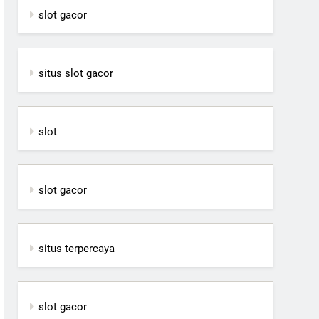
slot gacor
situs slot gacor
slot
slot gacor
situs terpercaya
slot gacor