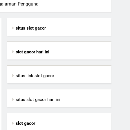
engalaman Pengguna
situs slot gacor
slot gacor hari ini
situs link slot gacor
situs slot gacor hari ini
slot gacor