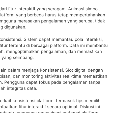
 dari fitur interaktif yang seragam. Animasi simbol,
i platform yang berbeda harus tetap mempertahankan
pengguna merasakan pengalaman yang serupa, tidak
ng digunakan.
nsistensi. Sistem dapat memantau pola interaksi,
itur tertentu di berbagai platform. Data ini membantu
lah, mengoptimalkan pengalaman, dan memastikan
a yang seimbang.
in dalam menjaga konsistensi. Slot digital dengan
apisan, dan monitoring aktivitas real-time memastikan
aman. Pengguna dapat fokus pada pengalaman tanpa
h integritas data.
erkait konsistensi platform, termasuk tips memilih
faatkan fitur interaktif secara optimal. Diskusi ini
embantu pengguna menavigasi berbagai platform