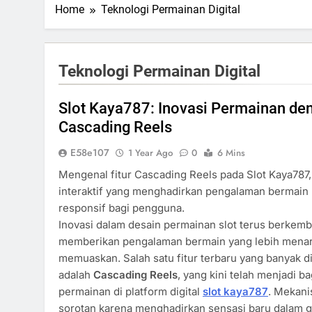
Home
Teknologi Permainan Digital
Teknologi Permainan Digital
Slot Kaya787: Inovasi Permainan den
Cascading Reels
E58e107
1 Year Ago
0
6 Mins
Mengenal fitur Cascading Reels pada Slot Kaya787,
interaktif yang menghadirkan pengalaman bermain 
responsif bagi pengguna.
Inovasi dalam desain permainan slot terus berkem
memberikan pengalaman bermain yang lebih menarik
memuaskan. Salah satu fitur terbaru yang banyak 
adalah
Cascading Reels
, yang kini telah menjadi b
permainan di platform digital
slot kaya787
. Mekani
sorotan karena menghadirkan sensasi baru dalam 