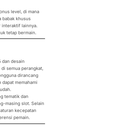
nus level, di mana
a babak khusus
 interaktif lainnya.
tuk tetap bermain.
 dan desain
s di semua perangkat,
pengguna dirancang
in dapat memahami
mudah.
ng tematik dan
-masing slot. Selain
ngaturan kecepatan
erensi pemain.