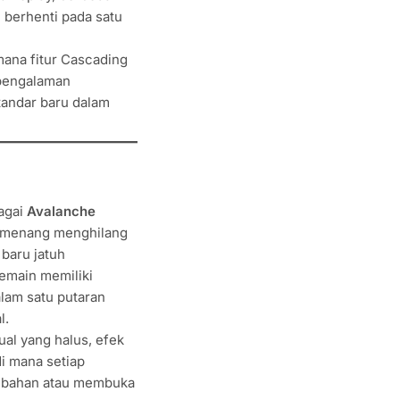
n berhenti pada satu
ana fitur Cascading
 pengalaman
tandar baru dalam
bagai
Avalanche
pemenang menghilang
baru jatuh
pemain memiliki
am satu putaran
l.
ual yang halus, efek
di mana setiap
ambahan atau membuka