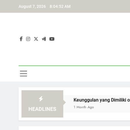
Skip
August 7, 2026
8:04:53 AM
to
content
Litt
Dapatkan M
Login di Ponsel
Keunggulan yang Dimiliki oleh Edwinsl
1 Month Ago
HEADLINES