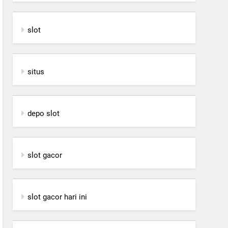
slot
situs
depo slot
slot gacor
slot gacor hari ini