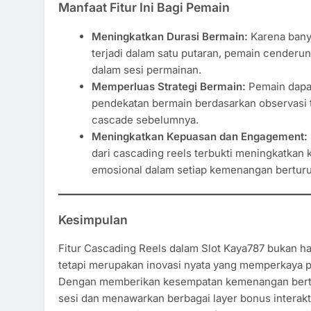
Manfaat Fitur Ini Bagi Pemain
Meningkatkan Durasi Bermain:
Karena bany
terjadi dalam satu putaran, pemain cenderun
dalam sesi permainan.
Memperluas Strategi Bermain:
Pemain dapa
pendekatan bermain berdasarkan observasi 
cascade sebelumnya.
Meningkatkan Kepuasan dan Engagement:
dari cascading reels terbukti meningkatkan
emosional dalam setiap kemenangan berturut
Kesimpulan
Fitur Cascading Reels dalam Slot Kaya787 bukan ha
tetapi merupakan inovasi nyata yang memperkaya 
Dengan memberikan kesempatan kemenangan bertu
sesi dan menawarkan berbagai layer bonus interaktif