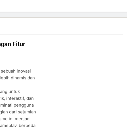
gan Fitur
 sebuah inovasi
lebih dinamis dan
bang untuk
, interaktif, dan
diminati pengguna
agian dari sejumlah
sme ini menjadi
gameplay, berbeda