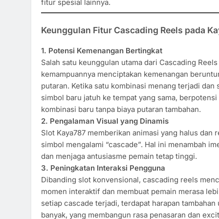
fitur spesial lainnya.
Keunggulan Fitur Cascading Reels pada K
1. Potensi Kemenangan Bertingkat
Salah satu keunggulan utama dari Cascading Reels
kemampuannya menciptakan kemenangan beruntun d
putaran. Ketika satu kombinasi menang terjadi dan 
simbol baru jatuh ke tempat yang sama, berpotens
kombinasi baru tanpa biaya putaran tambahan.
2. Pengalaman Visual yang Dinamis
Slot Kaya787 memberikan animasi yang halus dan re
simbol mengalami “cascade”. Hal ini menambah im
dan menjaga antusiasme pemain tetap tinggi.
3. Peningkatan Interaksi Pengguna
Dibanding slot konvensional, cascading reels menc
momen interaktif dan membuat pemain merasa lebih 
setiap cascade terjadi, terdapat harapan tambahan
banyak, yang membangun rasa penasaran dan exci