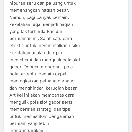
hiburan seru dan peluang untuk
memenangkan hadiah besar.
Namun, bagi banyak pemain,
kekalahan juga menjadi bagian
yang tak terhindarkan dari
permainan ini. Salah satu cara
efektif untuk meminimalkan risiko
kekalahan adalah dengan
memahami dan mengulik pola slot
gacor. Dengan mengenali pola-
pola tertentu, pemain dapat
meningkatkan peluang menang
dan menghindari kerugian besar.
Artikel ini akan membahas cara
mengulik pola slot gacor serta
memberikan strategi dan tips
untuk memastikan pengalaman
bermain yang lebih
menguntungkan.