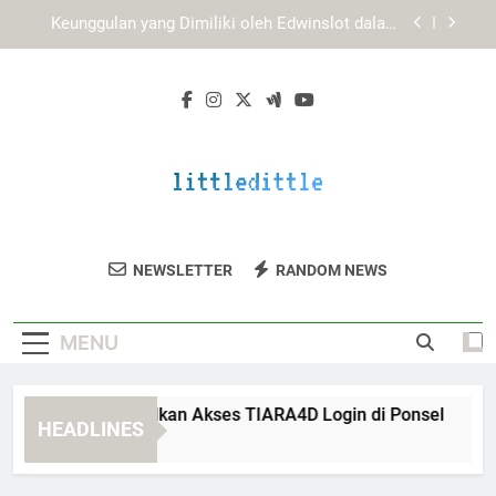
Skip
EDWINSLOT Login dan Sistem Responsif yang
to
Mendukung Kenyamanan Akses
content
Panduan Login Edwinslot untuk Akses Harian
yang Lebih Praktis dan Aman
Cara Mengoptimalkan Akses TIARA4D Login di
Ponsel
Keunggulan yang Dimiliki oleh Edwinslot dalam
Pengalaman Platform Digital Modern
EDWINSLOT Login dan Sistem Responsif yang
Mendukung Kenyamanan Akses
Little Dittle
Dapatkan Mainan Edukatif Dan Produk
Panduan Login Edwinslot untuk Akses Harian
NEWSLETTER
RANDOM NEWS
yang Lebih Praktis dan Aman
Anak Berkualitas Di Little Dittle.
MENU
ra Mengoptimalkan Akses TIARA4D Login di Ponsel
Keu
HEADLINES
Weeks Ago
1 Mo