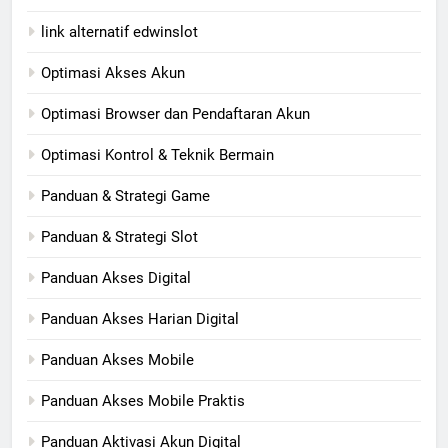
link alternatif edwinslot
Optimasi Akses Akun
Optimasi Browser dan Pendaftaran Akun
Optimasi Kontrol & Teknik Bermain
Panduan & Strategi Game
Panduan & Strategi Slot
Panduan Akses Digital
Panduan Akses Harian Digital
Panduan Akses Mobile
Panduan Akses Mobile Praktis
Panduan Aktivasi Akun Digital