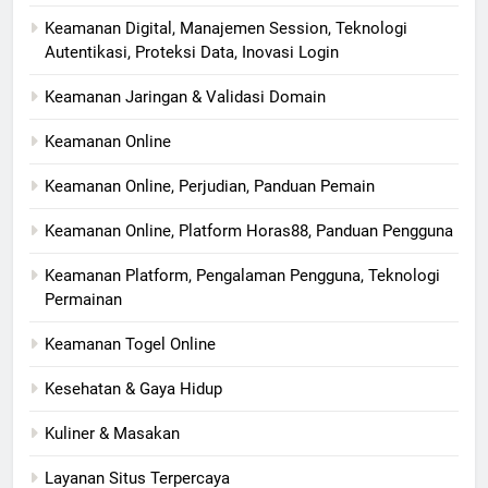
Keamanan Digital, Manajemen Session, Teknologi
Autentikasi, Proteksi Data, Inovasi Login
Keamanan Jaringan & Validasi Domain
Keamanan Online
Keamanan Online, Perjudian, Panduan Pemain
Keamanan Online, Platform Horas88, Panduan Pengguna
Keamanan Platform, Pengalaman Pengguna, Teknologi
Permainan
Keamanan Togel Online
Kesehatan & Gaya Hidup
Kuliner & Masakan
Layanan Situs Terpercaya