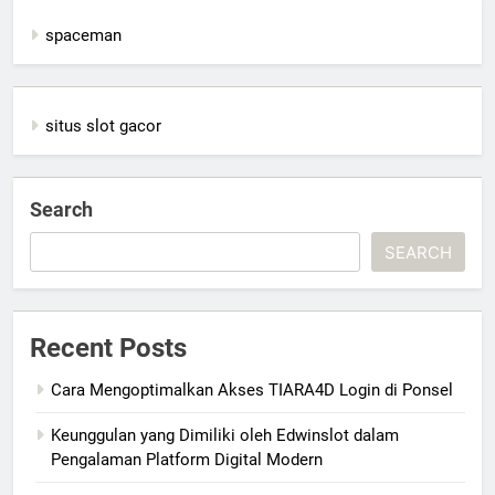
spaceman
situs slot gacor
Search
SEARCH
Recent Posts
Cara Mengoptimalkan Akses TIARA4D Login di Ponsel
Keunggulan yang Dimiliki oleh Edwinslot dalam
Pengalaman Platform Digital Modern