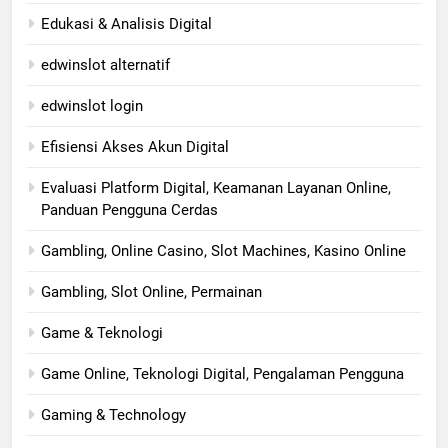
Edukasi & Analisis Digital
edwinslot alternatif
edwinslot login
Efisiensi Akses Akun Digital
Evaluasi Platform Digital, Keamanan Layanan Online,
Panduan Pengguna Cerdas
Gambling, Online Casino, Slot Machines, Kasino Online
Gambling, Slot Online, Permainan
Game & Teknologi
Game Online, Teknologi Digital, Pengalaman Pengguna
Gaming & Technology