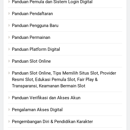
Panduan Pemula dan Sistem Login Digital
Panduan Pendaftaran
Panduan Pengguna Baru
Panduan Permainan
Panduan Platform Digital
Panduan Slot Online
Panduan Slot Online, Tips Memilih Situs Slot, Provider
Resmi Slot, Edukasi Pemula Slot, Fair Play &
Transparansi, Keamanan Bermain Slot
Panduan Verifikasi dan Akses Akun
Pengalaman Akses Digital
Pengembangan Diri & Pendidikan Karakter