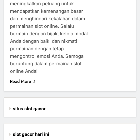
meningkatkan peluang untuk
mendapatkan kemenangan besar
dan menghindari kekalahan dalam
permainan slot online. Selalu
bermain dengan bijak, kelola modal
Anda dengan baik, dan nikmati
permainan dengan tetap
mengontrol emosi Anda. Semoga
beruntung dalam permainan slot
online Anda!
Read More
situs slot gacor
slot gacor hari ini