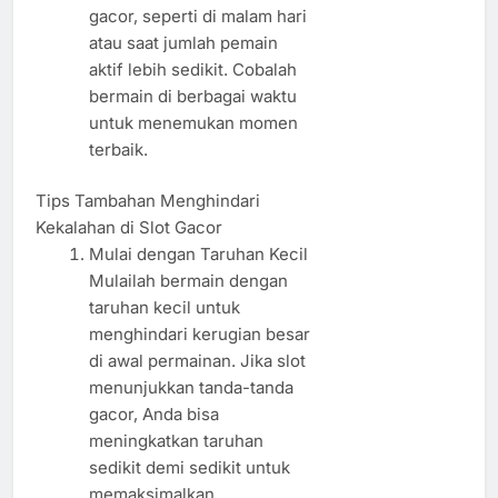
gacor, seperti di malam hari
atau saat jumlah pemain
aktif lebih sedikit. Cobalah
bermain di berbagai waktu
untuk menemukan momen
terbaik.
Tips Tambahan Menghindari
Kekalahan di Slot Gacor
Mulai dengan Taruhan Kecil
Mulailah bermain dengan
taruhan kecil untuk
menghindari kerugian besar
di awal permainan. Jika slot
menunjukkan tanda-tanda
gacor, Anda bisa
meningkatkan taruhan
sedikit demi sedikit untuk
memaksimalkan