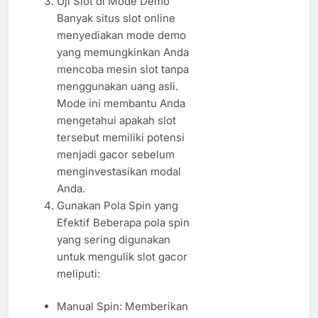
Uji Slot di Mode Demo
Banyak situs slot online
menyediakan mode demo
yang memungkinkan Anda
mencoba mesin slot tanpa
menggunakan uang asli.
Mode ini membantu Anda
mengetahui apakah slot
tersebut memiliki potensi
menjadi gacor sebelum
menginvestasikan modal
Anda.
Gunakan Pola Spin yang
Efektif Beberapa pola spin
yang sering digunakan
untuk mengulik slot gacor
meliputi:
Manual Spin: Memberikan