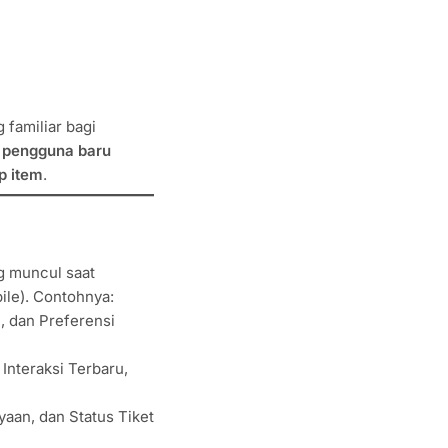
 familiar bagi
pengguna baru
p item
.
g muncul saat
ile). Contohnya:
, dan Preferensi
Interaksi Terbaru,
aan, dan Status Tiket