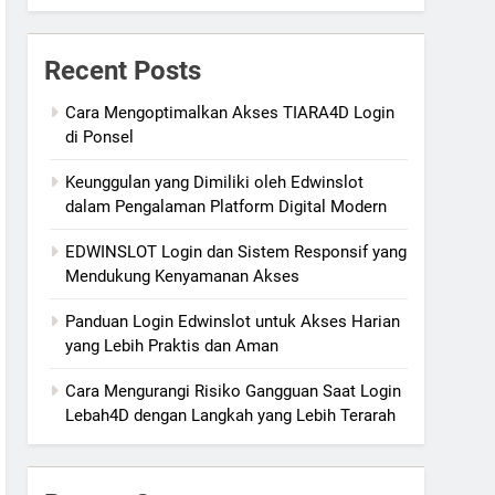
Recent Posts
Cara Mengoptimalkan Akses TIARA4D Login
di Ponsel
Keunggulan yang Dimiliki oleh Edwinslot
dalam Pengalaman Platform Digital Modern
EDWINSLOT Login dan Sistem Responsif yang
Mendukung Kenyamanan Akses
Panduan Login Edwinslot untuk Akses Harian
yang Lebih Praktis dan Aman
Cara Mengurangi Risiko Gangguan Saat Login
Lebah4D dengan Langkah yang Lebih Terarah