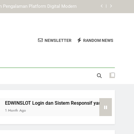
am Pengalaman Platform Digital Modern
if yang Mendukung Kenyamanan Akses
s Harian yang Lebih Praktis dan Aman
NEWSLETTER
RANDOM NEWS
alkan Akses TIARA4D Login di Ponsel
am Pengalaman Platform Digital Modern
if yang Mendukung Kenyamanan Akses
s Harian yang Lebih Praktis dan Aman
T Login dan Sistem Responsif yang Mendukung Kenyamanan