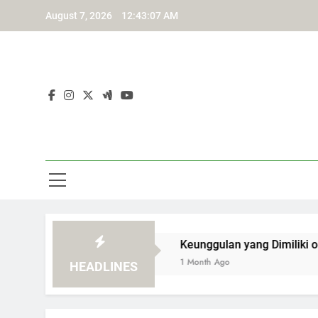
Skip
August 7, 2026
12:43:08 AM
to
content
Litt
Dapatkan M
Login di Ponsel
Keunggulan yang Dimiliki oleh Edwinsl
1 Month Ago
HEADLINES