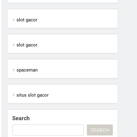
slot gacor
slot gacor
spaceman
situs slot gacor
Search
SEARCH