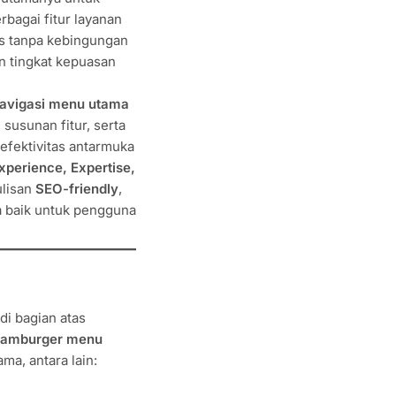
rbagai fitur layanan
us tanpa kebingungan
n tingkat kepuasan
navigasi menu utama
susunan fitur, serta
efektivitas antarmuka
xperience, Expertise,
lisan
SEO-friendly
,
a baik untuk pengguna
di bagian atas
amburger menu
ama, antara lain: