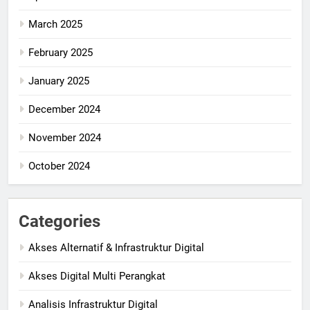
March 2025
February 2025
January 2025
December 2024
November 2024
October 2024
Categories
Akses Alternatif & Infrastruktur Digital
Akses Digital Multi Perangkat
Analisis Infrastruktur Digital