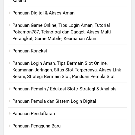
Kasino
Panduan Digital & Akses Aman
Panduan Game Online, Tips Login Aman, Tutorial
Pokemon787, Teknologi dan Gadget, Akses Multi-
Perangkat, Game Mobile, Keamanan Akun
Panduan Koneksi
Panduan Login Aman, Tips Bermain Slot Online,
Keamanan Jaringan, Situs Slot Terpercaya, Akses Link
Resmi, Strategi Bermain Slot, Panduan Pemula Slot
Panduan Pemain / Edukasi Slot / Strategi & Analisis
Panduan Pemula dan Sistem Login Digital
Panduan Pendaftaran
Panduan Pengguna Baru