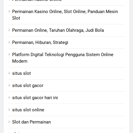
Permainan Kasino Online, Slot Online, Panduan Mesin
Slot
Permainan Online, Taruhan Olahraga, Judi Bola
Permainan, Hiburan, Strategi
Platform Digital Teknologi Pengguna Sistem Online
Modern
situs slot
situs slot gacor
situs slot gacor hari ini
situs slot online
Slot dan Permainan