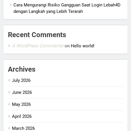
Cara Mengurangi Risiko Gangguan Saat Login Lebah4D
dengan Langkah yang Lebih Terarah
Recent Comments
A WordPress Commenter
on
Hello world!
Archives
July 2026
June 2026
May 2026
April 2026
March 2026