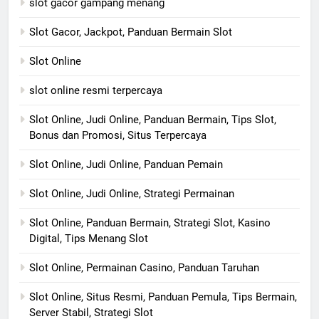
slot gacor gampang menang
Slot Gacor, Jackpot, Panduan Bermain Slot
Slot Online
slot online resmi terpercaya
Slot Online, Judi Online, Panduan Bermain, Tips Slot,
Bonus dan Promosi, Situs Terpercaya
Slot Online, Judi Online, Panduan Pemain
Slot Online, Judi Online, Strategi Permainan
Slot Online, Panduan Bermain, Strategi Slot, Kasino
Digital, Tips Menang Slot
Slot Online, Permainan Casino, Panduan Taruhan
Slot Online, Situs Resmi, Panduan Pemula, Tips Bermain,
Server Stabil, Strategi Slot