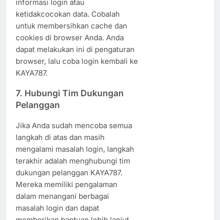
informasi login atau
ketidakcocokan data. Cobalah
untuk membersihkan cache dan
cookies di browser Anda. Anda
dapat melakukan ini di pengaturan
browser, lalu coba login kembali ke
KAYA787.
7.
Hubungi Tim Dukungan
Pelanggan
Jika Anda sudah mencoba semua
langkah di atas dan masih
mengalami masalah login, langkah
terakhir adalah menghubungi tim
dukungan pelanggan KAYA787.
Mereka memiliki pengalaman
dalam menangani berbagai
masalah login dan dapat
memberikan bantuan lebih lanjut