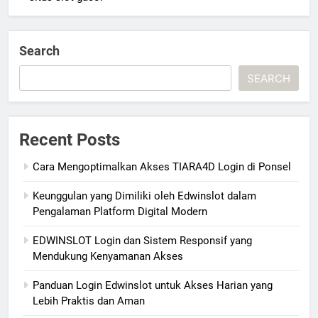
Search
SEARCH
Recent Posts
Cara Mengoptimalkan Akses TIARA4D Login di Ponsel
Keunggulan yang Dimiliki oleh Edwinslot dalam
Pengalaman Platform Digital Modern
EDWINSLOT Login dan Sistem Responsif yang
Mendukung Kenyamanan Akses
Panduan Login Edwinslot untuk Akses Harian yang
Lebih Praktis dan Aman