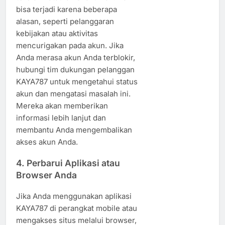
bisa terjadi karena beberapa
alasan, seperti pelanggaran
kebijakan atau aktivitas
mencurigakan pada akun. Jika
Anda merasa akun Anda terblokir,
hubungi tim dukungan pelanggan
KAYA787 untuk mengetahui status
akun dan mengatasi masalah ini.
Mereka akan memberikan
informasi lebih lanjut dan
membantu Anda mengembalikan
akses akun Anda.
4.
Perbarui Aplikasi atau
Browser Anda
Jika Anda menggunakan aplikasi
KAYA787 di perangkat mobile atau
mengakses situs melalui browser,