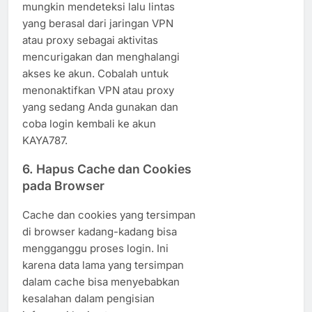
mungkin mendeteksi lalu lintas
yang berasal dari jaringan VPN
atau proxy sebagai aktivitas
mencurigakan dan menghalangi
akses ke akun. Cobalah untuk
menonaktifkan VPN atau proxy
yang sedang Anda gunakan dan
coba login kembali ke akun
KAYA787.
6.
Hapus Cache dan Cookies
pada Browser
Cache dan cookies yang tersimpan
di browser kadang-kadang bisa
mengganggu proses login. Ini
karena data lama yang tersimpan
dalam cache bisa menyebabkan
kesalahan dalam pengisian