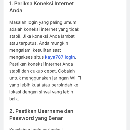
1.
Periksa Koneksi Internet
Anda
Masalah login yang paling umum
adalah koneksi internet yang tidak
stabil. Jika koneksi Anda lambat
atau terputus, Anda mungkin
mengalami kesulitan saat
mengakses situs
kaya787 login
.
Pastikan koneksi internet Anda
stabil dan cukup cepat. Cobalah
untuk menggunakan jaringan Wi-Fi
yang lebih kuat atau berpindah ke
lokasi dengan sinyal yang lebih
baik.
2.
Pastikan Username dan
Password yang Benar
Kesalahan login seringkali