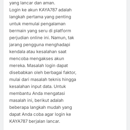
yang lancar dan aman.
Login ke akun KAYA787 adalah
langkah pertama yang penting
untuk memulai pengalaman
bermain yang seru di platform
perjudian online ini. Namun, tak
jarang pengguna menghadapi
kendala atau kesalahan saat
mencoba mengakses akun
mereka. Masalah login dapat
disebabkan oleh berbagai faktor,
mulai dari masalah teknis hingga
kesalahan input data. Untuk
membantu Anda mengatasi
masalah ini, berikut adalah
beberapa langkah mudah yang
dapat Anda coba agar login ke
KAYA787 berjalan lancar.