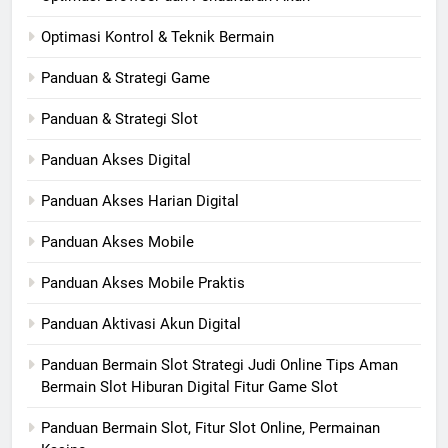
Optimasi Kontrol & Teknik Bermain
Panduan & Strategi Game
Panduan & Strategi Slot
Panduan Akses Digital
Panduan Akses Harian Digital
Panduan Akses Mobile
Panduan Akses Mobile Praktis
Panduan Aktivasi Akun Digital
Panduan Bermain Slot Strategi Judi Online Tips Aman
Bermain Slot Hiburan Digital Fitur Game Slot
Panduan Bermain Slot, Fitur Slot Online, Permainan