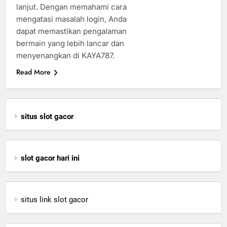
lanjut. Dengan memahami cara
mengatasi masalah login, Anda
dapat memastikan pengalaman
bermain yang lebih lancar dan
menyenangkan di KAYA787.
Read More
situs slot gacor
slot gacor hari ini
situs link slot gacor