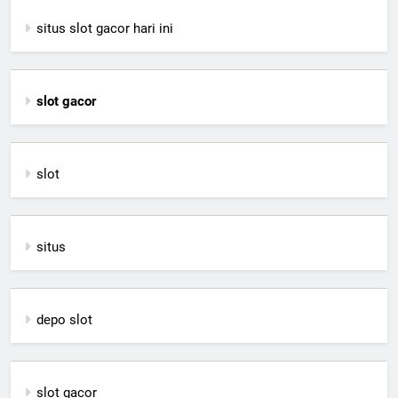
situs slot gacor hari ini
slot gacor
slot
situs
depo slot
slot gacor