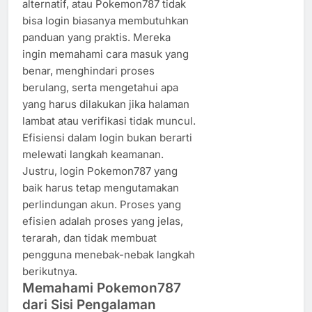
alternatif, atau Pokemon787 tidak
bisa login biasanya membutuhkan
panduan yang praktis. Mereka
ingin memahami cara masuk yang
benar, menghindari proses
berulang, serta mengetahui apa
yang harus dilakukan jika halaman
lambat atau verifikasi tidak muncul.
Efisiensi dalam login bukan berarti
melewati langkah keamanan.
Justru, login Pokemon787 yang
baik harus tetap mengutamakan
perlindungan akun. Proses yang
efisien adalah proses yang jelas,
terarah, dan tidak membuat
pengguna menebak-nebak langkah
berikutnya.
Memahami Pokemon787
dari Sisi Pengalaman