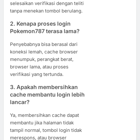
selesaikan verifikasi dengan teliti
tanpa menekan tombol berulang.
2. Kenapa proses login
Pokemon787 terasa lama?
Penyebabnya bisa berasal dari
koneksi lemah, cache browser
menumpuk, perangkat berat,
browser lama, atau proses
verifikasi yang tertunda.
3. Apakah membersihkan
cache membantu login lebih
lancar?
Ya, membersihkan cache dapat
membantu jika halaman tidak
tampil normal, tombol login tidak
merespons, atau browser