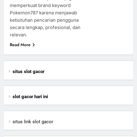
memperkuat brand keyword
Pokemon787 karena menjawab
kebutuhan pencarian pengguna
secara lengkap, profesional, dan
relevan.
Read More
situs slot gacor
slot gacor hari ini
situs link slot gacor