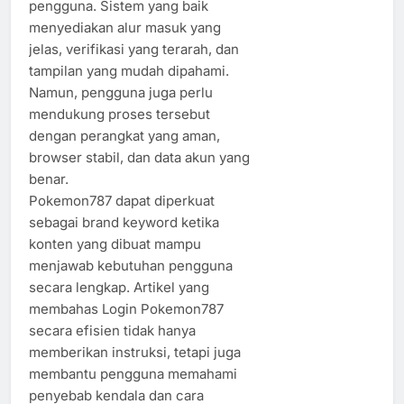
pengguna. Sistem yang baik
menyediakan alur masuk yang
jelas, verifikasi yang terarah, dan
tampilan yang mudah dipahami.
Namun, pengguna juga perlu
mendukung proses tersebut
dengan perangkat yang aman,
browser stabil, dan data akun yang
benar.
Pokemon787 dapat diperkuat
sebagai brand keyword ketika
konten yang dibuat mampu
menjawab kebutuhan pengguna
secara lengkap. Artikel yang
membahas Login Pokemon787
secara efisien tidak hanya
memberikan instruksi, tetapi juga
membantu pengguna memahami
penyebab kendala dan cara