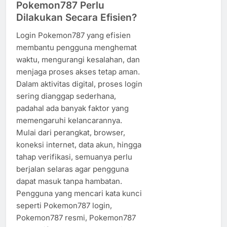
Pokemon787 Perlu
Dilakukan Secara Efisien?
Login Pokemon787 yang efisien
membantu pengguna menghemat
waktu, mengurangi kesalahan, dan
menjaga proses akses tetap aman.
Dalam aktivitas digital, proses login
sering dianggap sederhana,
padahal ada banyak faktor yang
memengaruhi kelancarannya.
Mulai dari perangkat, browser,
koneksi internet, data akun, hingga
tahap verifikasi, semuanya perlu
berjalan selaras agar pengguna
dapat masuk tanpa hambatan.
Pengguna yang mencari kata kunci
seperti Pokemon787 login,
Pokemon787 resmi, Pokemon787