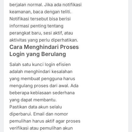
berjalan normal. Jika ada notifikasi
keamanan, baca dengan teliti.
Notifikasi tersebut bisa berisi
informasi penting tentang
perangkat baru, sesi aktif, atau
aktivitas yang perlu diperhatikan.
Cara Menghindari Proses
Login yang Berulang
Salah satu kunci login efisien
adalah menghindari kesalahan
yang membuat pengguna harus
mengulang proses dari awal. Ada
beberapa kebiasaan sederhana
yang dapat membantu.
Pastikan data akun selalu
diperbarui. Email dan nomor
pemulihan harus aktif agar proses
verifikasi atau pemulihan akun