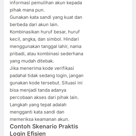
informasi pemulihan akun kepada
pihak mana pun.
Gunakan kata sandi yang kuat dan
berbeda dari akun lain.
Kombinasikan huruf besar, huruf
kecil, angka, dan simbol. Hindari
menggunakan tanggal lahir, nama
pribadi, atau kombinasi sederhana
yang mudah ditebak.
Jika menerima kode verifikasi
padahal tidak sedang login, jangan
gunakan kode tersebut. Situasi ini
bisa menjadi tanda adanya
percobaan akses dari pihak lain.
Langkah yang tepat adalah
mengganti kata sandi dan
memeriksa keamanan akun.
Contoh Skenario Praktis
Login Efisien