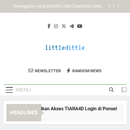
Skip
EDWINSLOT Login dan Sistem Responsif yang
to
Mendukung Kenyamanan Akses
content
Panduan Login Edwinslot untuk Akses Harian
yang Lebih Praktis dan Aman
Cara Mengoptimalkan Akses TIARA4D Login di
Ponsel
Keunggulan yang Dimiliki oleh Edwinslot dalam
Pengalaman Platform Digital Modern
EDWINSLOT Login dan Sistem Responsif yang
Mendukung Kenyamanan Akses
Little Dittle
Dapatkan Mainan Edukatif Dan Produk
Panduan Login Edwinslot untuk Akses Harian
NEWSLETTER
RANDOM NEWS
yang Lebih Praktis dan Aman
Anak Berkualitas Di Little Dittle.
MENU
ra Mengoptimalkan Akses TIARA4D Login di Ponsel
Keu
HEADLINES
Weeks Ago
1 M