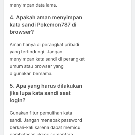
menyimpan data lama.
4. Apakah aman menyimpan
kata sandi Pokemon787 di
browser?
Aman hanya di perangkat pribadi
yang terlindungi. Jangan
menyimpan kata sandi di perangkat
umum atau browser yang
digunakan bersama.
5. Apa yang harus dilakukan
jika lupa kata sandi saat
login?
Gunakan fitur pemulihan kata
sandi. Jangan menebak password
berkali-kali karena dapat memicu
pembatasan akses sementara.