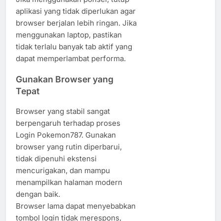
aplikasi yang tidak diperlukan agar
browser berjalan lebih ringan. Jika
menggunakan laptop, pastikan
tidak terlalu banyak tab aktif yang
dapat memperlambat performa.
Gunakan Browser yang
Tepat
Browser yang stabil sangat
berpengaruh terhadap proses
Login Pokemon787. Gunakan
browser yang rutin diperbarui,
tidak dipenuhi ekstensi
mencurigakan, dan mampu
menampilkan halaman modern
dengan baik.
Browser lama dapat menyebabkan
tombol login tidak merespons,