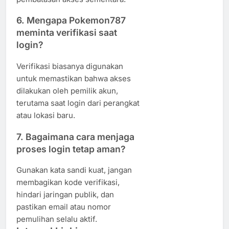
6. Mengapa Pokemon787
meminta verifikasi saat
login?
Verifikasi biasanya digunakan
untuk memastikan bahwa akses
dilakukan oleh pemilik akun,
terutama saat login dari perangkat
atau lokasi baru.
7. Bagaimana cara menjaga
proses login tetap aman?
Gunakan kata sandi kuat, jangan
membagikan kode verifikasi,
hindari jaringan publik, dan
pastikan email atau nomor
pemulihan selalu aktif.