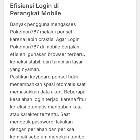
Efisiensi Login di
Perangkat Mobile
Banyak pengguna mengakses
Pokemon787 melalui ponsel
karena lebih praktis. Agar Login
Pokemon787 di mobile berjalan
efisien, gunakan browser terbaru,
koneksi stabil, dan tampilan layar
yang nyaman.
Pastikan keyboard ponsel tidak
menambahkan spasi otomatis saat
memasukkan data akun. Beberapa
kesalahan login terjadi karena fitur
koreksi otomatis mengubah kata
atau karakter tertentu. Saat
mengetik password, lakukan
dengan perlahan dan periksa
kembali sebelum menekan tombol