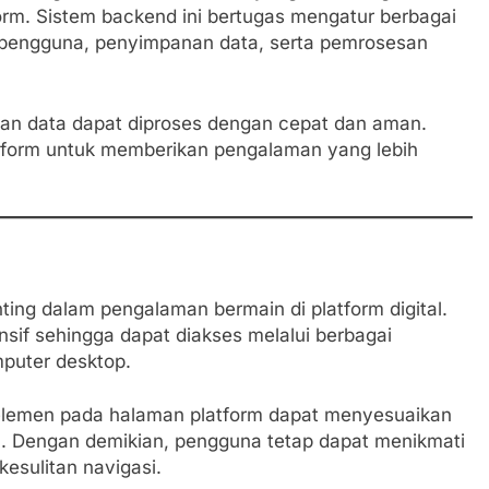
orm. Sistem backend ini bertugas mengatur berbagai
 pengguna, penyimpanan data, serta pemrosesan
an data dapat diproses dengan cepat dan aman.
tform untuk memberikan pengalaman yang lebih
ng dalam pengalaman bermain di platform digital.
if sehingga dapat diakses melalui berbagai
mputer desktop.
elemen pada halaman platform dapat menyesuaikan
a. Dengan demikian, pengguna tetap dapat menikmati
sulitan navigasi.