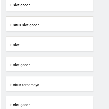
slot gacor
situs slot gacor
slot
slot gacor
situs terpercaya
slot gacor