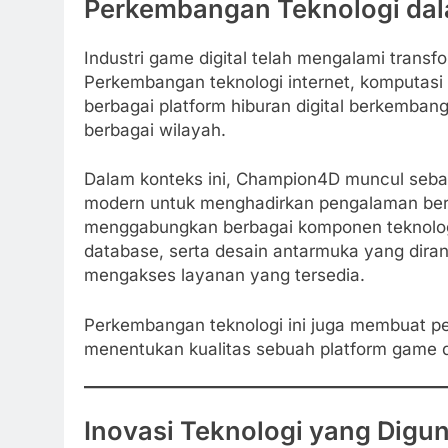
Perkembangan Teknologi dala
Industri game digital telah mengalami transf
Perkembangan teknologi internet, komputas
berbagai platform hiburan digital berkemba
berbagai wilayah.
Dalam konteks ini, Champion4D muncul sebag
modern untuk menghadirkan pengalaman bermai
menggabungkan berbagai komponen teknolog
database, serta desain antarmuka yang di
mengakses layanan yang tersedia.
Perkembangan teknologi ini juga membuat p
menentukan kualitas sebuah platform game di
Inovasi Teknologi yang Dig