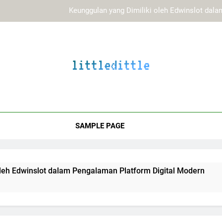
Keunggulan yang Dimiliki oleh Edwinslot dal
EDWINSLOT Login dan Sistem Respons
Panduan Login Edwinslot untuk Akse
Cara Mengoptim
le Dittle
Keunggulan yang Dimiliki oleh Edwinslot dal
ainan Edukatif Dan Produk Anak Berkualitas Di Little Dittle.
EDWINSLOT Login dan Sistem Respons
SAMPLE PAGE
Panduan Login Edwinslot untuk Akse
ot dalam Pengalaman Platform Digital Modern
EDWINSLOT
1 Month Ago