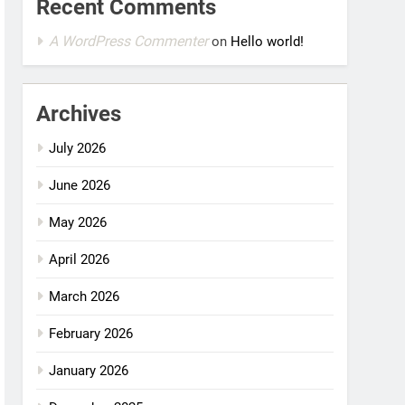
Recent Comments
A WordPress Commenter
on
Hello world!
Archives
July 2026
June 2026
May 2026
April 2026
March 2026
February 2026
January 2026