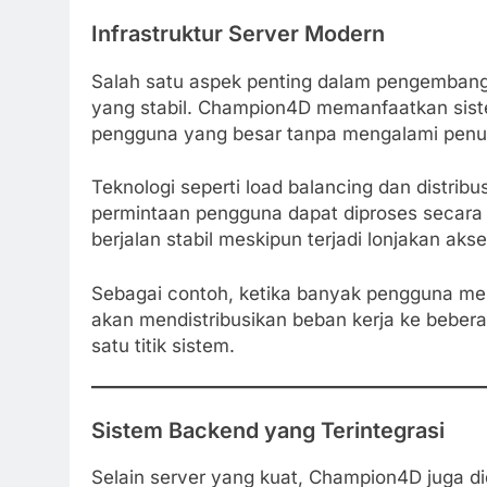
Infrastruktur Server Modern
Salah satu aspek penting dalam pengembangan
yang stabil. Champion4D memanfaatkan sist
pengguna yang besar tanpa mengalami penu
Teknologi seperti load balancing dan distrib
permintaan pengguna dapat diproses secara e
berjalan stabil meskipun terjadi lonjakan aks
Sebagai contoh, ketika banyak pengguna me
akan mendistribusikan beban kerja ke beberap
satu titik sistem.
Sistem Backend yang Terintegrasi
Selain server yang kuat, Champion4D juga d