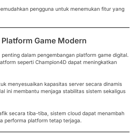
a memudahkan pengguna untuk menemukan fitur yang
m Platform Game Modern
 penting dalam pengembangan platform game digital.
platform seperti Champion4D dapat meningkatkan
uk menyesuaikan kapasitas server secara dinamis
al ini membantu menjaga stabilitas sistem sekaligus
rafik secara tiba-tiba, sistem cloud dapat menambah
 performa platform tetap terjaga.