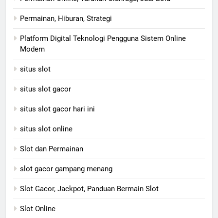
Permainan, Hiburan, Strategi
Platform Digital Teknologi Pengguna Sistem Online
Modern
situs slot
situs slot gacor
situs slot gacor hari ini
situs slot online
Slot dan Permainan
slot gacor gampang menang
Slot Gacor, Jackpot, Panduan Bermain Slot
Slot Online