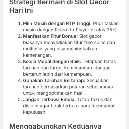
Strategi Bermain di Slot Gacor
Hari Ini
Pilih Mesin dengan RTP Tinggi:
Prioritaskan
mesin dengan Return to Player di atas 95%.
Manfaatkan Fitur Bonus:
Slot gacor
biasanya menyediakan fitur free spins dan
multiplier yang bisa meningkatkan
kemenangan.
Kelola Modal dengan Baik:
Tetapkan batas
taruhan dan target kemenangan. Jangan
bertaruh lebih dari kemampuan.
Gunakan Taruhan Bertahap:
Sesuaikan
taruhan berdasarkan putaran sebelumnya
untuk mengoptimalkan hasil.
Jangan Terbawa Emosi:
Tetap fokus dan
disiplin agar tidak terburu-buru mengambil
keputusan.
Menggabungkan Keduanya