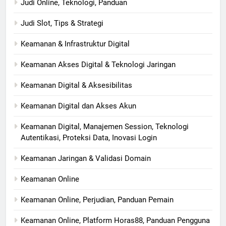
Judi Online, Teknologi, Panduan
Judi Slot, Tips & Strategi
Keamanan & Infrastruktur Digital
Keamanan Akses Digital & Teknologi Jaringan
Keamanan Digital & Aksesibilitas
Keamanan Digital dan Akses Akun
Keamanan Digital, Manajemen Session, Teknologi
Autentikasi, Proteksi Data, Inovasi Login
Keamanan Jaringan & Validasi Domain
Keamanan Online
Keamanan Online, Perjudian, Panduan Pemain
Keamanan Online, Platform Horas88, Panduan Pengguna