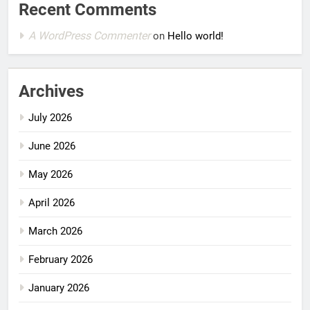
Recent Comments
A WordPress Commenter
on
Hello world!
Archives
July 2026
June 2026
May 2026
April 2026
March 2026
February 2026
January 2026