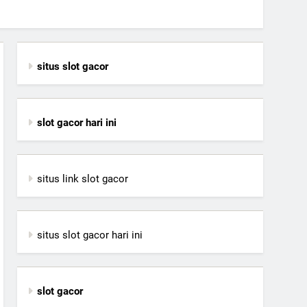
situs slot gacor
slot gacor hari ini
situs link slot gacor
situs slot gacor hari ini
slot gacor