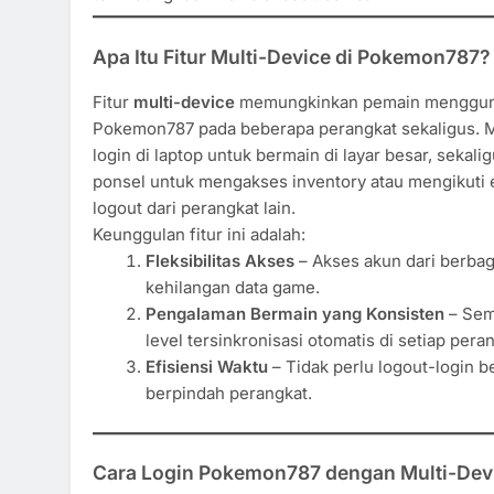
Apa Itu Fitur Multi-Device di Pokemon787?
Fitur
multi-device
memungkinkan pemain mengguna
Pokemon787 pada beberapa perangkat sekaligus. M
login di laptop untuk bermain di layar besar, seka
ponsel untuk mengakses inventory atau mengikuti 
logout dari perangkat lain.
Keunggulan fitur ini adalah:
Fleksibilitas Akses
– Akses akun dari berbag
kehilangan data game.
Pengalaman Bermain yang Konsisten
– Sem
level tersinkronisasi otomatis di setiap pera
Efisiensi Waktu
– Tidak perlu logout-login be
berpindah perangkat.
Cara Login Pokemon787 dengan Multi-Dev