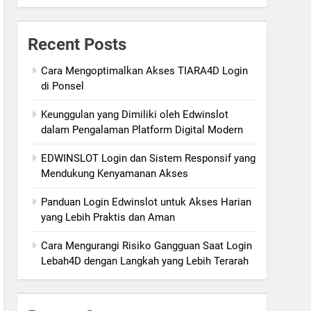
Recent Posts
Cara Mengoptimalkan Akses TIARA4D Login
di Ponsel
Keunggulan yang Dimiliki oleh Edwinslot
dalam Pengalaman Platform Digital Modern
EDWINSLOT Login dan Sistem Responsif yang
Mendukung Kenyamanan Akses
Panduan Login Edwinslot untuk Akses Harian
yang Lebih Praktis dan Aman
Cara Mengurangi Risiko Gangguan Saat Login
Lebah4D dengan Langkah yang Lebih Terarah