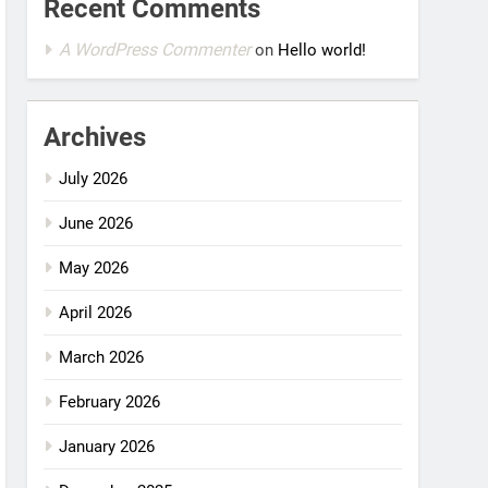
Recent Comments
A WordPress Commenter
on
Hello world!
Archives
July 2026
June 2026
May 2026
April 2026
March 2026
February 2026
January 2026