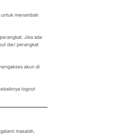
untuk menambah
 perangkat. Jika ada
ut dari perangkat
 mengakses akun di
sebaiknya logout
ngalami masalah,