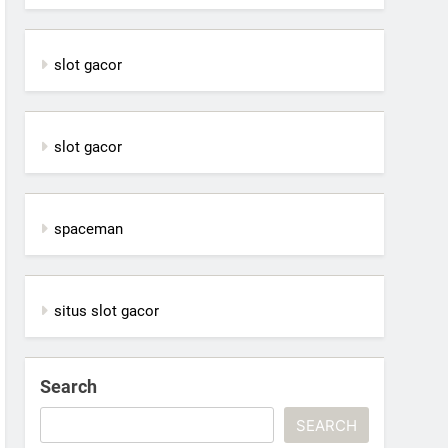
slot gacor
slot gacor
spaceman
situs slot gacor
Search
SEARCH