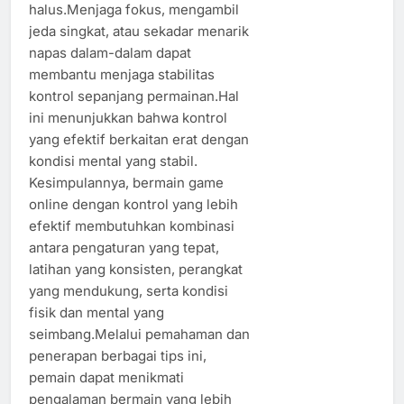
halus.Menjaga fokus, mengambil
jeda singkat, atau sekadar menarik
napas dalam-dalam dapat
membantu menjaga stabilitas
kontrol sepanjang permainan.Hal
ini menunjukkan bahwa kontrol
yang efektif berkaitan erat dengan
kondisi mental yang stabil.
Kesimpulannya, bermain game
online dengan kontrol yang lebih
efektif membutuhkan kombinasi
antara pengaturan yang tepat,
latihan yang konsisten, perangkat
yang mendukung, serta kondisi
fisik dan mental yang
seimbang.Melalui pemahaman dan
penerapan berbagai tips ini,
pemain dapat menikmati
pengalaman bermain yang lebih