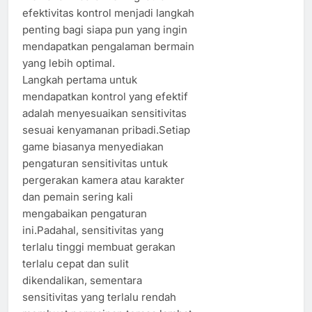
efektivitas kontrol menjadi langkah
penting bagi siapa pun yang ingin
mendapatkan pengalaman bermain
yang lebih optimal.
Langkah pertama untuk
mendapatkan kontrol yang efektif
adalah menyesuaikan sensitivitas
sesuai kenyamanan pribadi.Setiap
game biasanya menyediakan
pengaturan sensitivitas untuk
pergerakan kamera atau karakter
dan pemain sering kali
mengabaikan pengaturan
ini.Padahal, sensitivitas yang
terlalu tinggi membuat gerakan
terlalu cepat dan sulit
dikendalikan, sementara
sensitivitas yang terlalu rendah