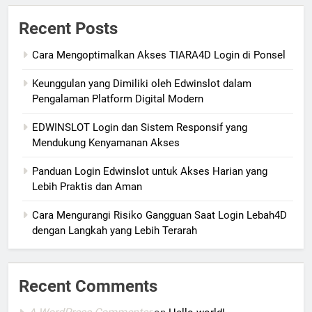
Recent Posts
Cara Mengoptimalkan Akses TIARA4D Login di Ponsel
Keunggulan yang Dimiliki oleh Edwinslot dalam
Pengalaman Platform Digital Modern
EDWINSLOT Login dan Sistem Responsif yang
Mendukung Kenyamanan Akses
Panduan Login Edwinslot untuk Akses Harian yang
Lebih Praktis dan Aman
Cara Mengurangi Risiko Gangguan Saat Login Lebah4D
dengan Langkah yang Lebih Terarah
Recent Comments