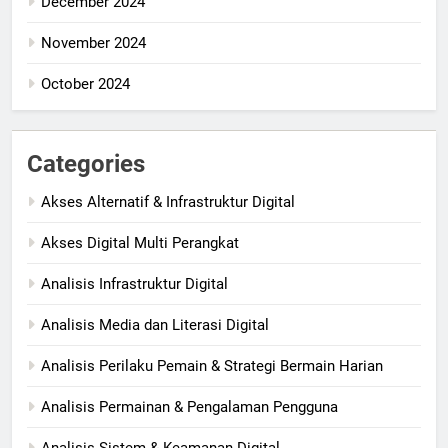
December 2024
November 2024
October 2024
Categories
Akses Alternatif & Infrastruktur Digital
Akses Digital Multi Perangkat
Analisis Infrastruktur Digital
Analisis Media dan Literasi Digital
Analisis Perilaku Pemain & Strategi Bermain Harian
Analisis Permainan & Pengalaman Pengguna