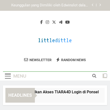
Skip
EDWINSLOT Login dan Sistem Responsif yang
to
Mendukung Kenyamanan Akses
content
Panduan Login Edwinslot untuk Akses Harian
yang Lebih Praktis dan Aman
Cara Mengoptimalkan Akses TIARA4D Login di
Ponsel
Keunggulan yang Dimiliki oleh Edwinslot dalam
Pengalaman Platform Digital Modern
EDWINSLOT Login dan Sistem Responsif yang
Mendukung Kenyamanan Akses
Little Dittle
Dapatkan Mainan Edukatif Dan Produk
Panduan Login Edwinslot untuk Akses Harian
NEWSLETTER
RANDOM NEWS
yang Lebih Praktis dan Aman
Anak Berkualitas Di Little Dittle.
MENU
ra Mengoptimalkan Akses TIARA4D Login di Ponsel
Keu
HEADLINES
Weeks Ago
1 M