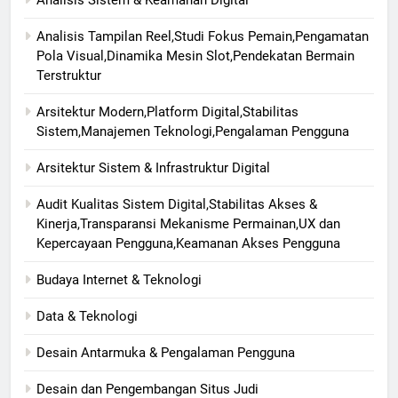
Analisis Sistem & Keamanan Digital
Analisis Tampilan Reel,Studi Fokus Pemain,Pengamatan
Pola Visual,Dinamika Mesin Slot,Pendekatan Bermain
Terstruktur
Arsitektur Modern,Platform Digital,Stabilitas
Sistem,Manajemen Teknologi,Pengalaman Pengguna
Arsitektur Sistem & Infrastruktur Digital
Audit Kualitas Sistem Digital,Stabilitas Akses &
Kinerja,Transparansi Mekanisme Permainan,UX dan
Kepercayaan Pengguna,Keamanan Akses Pengguna
Budaya Internet & Teknologi
Data & Teknologi
Desain Antarmuka & Pengalaman Pengguna
Desain dan Pengembangan Situs Judi