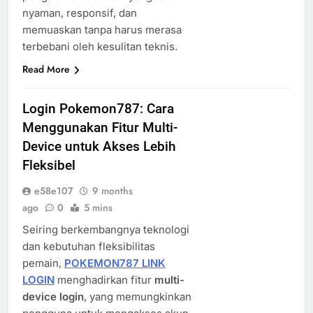
nyaman, responsif, dan
memuaskan tanpa harus merasa
terbebani oleh kesulitan teknis.
Read More
Login Pokemon787: Cara
Menggunakan Fitur Multi-
Device untuk Akses Lebih
Fleksibel
e58e107
9 months
ago
0
5 mins
Seiring berkembangnya teknologi
dan kebutuhan fleksibilitas
pemain,
POKEMON787 LINK
LOGIN
menghadirkan fitur
multi-
device login
, yang memungkinkan