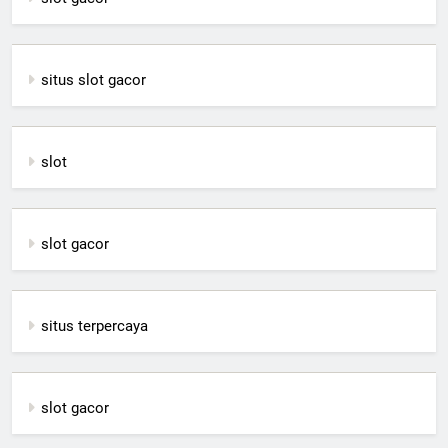
situs slot gacor
slot
slot gacor
situs terpercaya
slot gacor