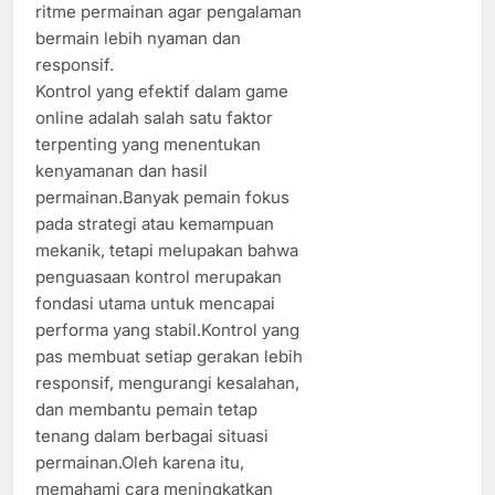
ritme permainan agar pengalaman
bermain lebih nyaman dan
responsif.
Kontrol yang efektif dalam game
online adalah salah satu faktor
terpenting yang menentukan
kenyamanan dan hasil
permainan.Banyak pemain fokus
pada strategi atau kemampuan
mekanik, tetapi melupakan bahwa
penguasaan kontrol merupakan
fondasi utama untuk mencapai
performa yang stabil.Kontrol yang
pas membuat setiap gerakan lebih
responsif, mengurangi kesalahan,
dan membantu pemain tetap
tenang dalam berbagai situasi
permainan.Oleh karena itu,
memahami cara meningkatkan