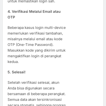
untuk memastikan login sah.
4.
Verifikasi Melalui Email atau
OTP
Beberapa kasus login multi-device
memerlukan verifikasi tambahan,
misalnya melalui email atau kode
OTP (One-Time Password).
Masukkan kode yang dikirim untuk
mengaktifkan login di perangkat
kedua.
5.
Selesai!
Setelah verifikasi selesai, akun
Anda bisa digunakan secara
bersamaan di beberapa perangkat.
Semua data akan tersinkronisasi
secara otomatis, sehingga progres