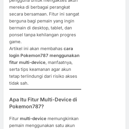
pengguna untuk mengakses akun
mereka di berbagai perangkat
secara bersamaan. Fitur ini sangat
berguna bagi pemain yang ingin
bermain di desktop, tablet, dan
ponsel tanpa kehilangan progres
game.
Artikel ini akan membahas
cara
login Pokemon787 menggunakan
fitur multi-device
, manfaatnya,
serta tips keamanan agar akun
tetap terlindungi dari risiko akses
tidak sah.
Apa Itu Fitur Multi-Device di
Pokemon787?
Fitur
multi-device
memungkinkan
pemain menggunakan satu akun