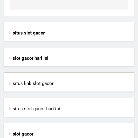
situs slot gacor
slot gacor hari ini
situs link slot gacor
situs slot gacor hari ini
slot gacor