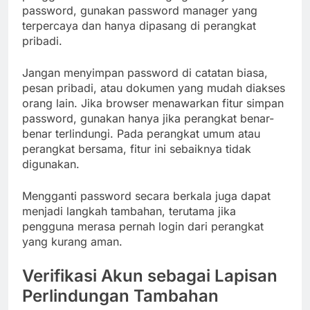
password, gunakan password manager yang
terpercaya dan hanya dipasang di perangkat
pribadi.
Jangan menyimpan password di catatan biasa,
pesan pribadi, atau dokumen yang mudah diakses
orang lain. Jika browser menawarkan fitur simpan
password, gunakan hanya jika perangkat benar-
benar terlindungi. Pada perangkat umum atau
perangkat bersama, fitur ini sebaiknya tidak
digunakan.
Mengganti password secara berkala juga dapat
menjadi langkah tambahan, terutama jika
pengguna merasa pernah login dari perangkat
yang kurang aman.
Verifikasi Akun sebagai Lapisan
Perlindungan Tambahan