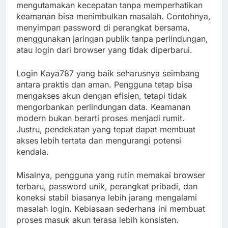
mengutamakan kecepatan tanpa memperhatikan
keamanan bisa menimbulkan masalah. Contohnya,
menyimpan password di perangkat bersama,
menggunakan jaringan publik tanpa perlindungan,
atau login dari browser yang tidak diperbarui.
Login Kaya787 yang baik seharusnya seimbang
antara praktis dan aman. Pengguna tetap bisa
mengakses akun dengan efisien, tetapi tidak
mengorbankan perlindungan data. Keamanan
modern bukan berarti proses menjadi rumit.
Justru, pendekatan yang tepat dapat membuat
akses lebih tertata dan mengurangi potensi
kendala.
Misalnya, pengguna yang rutin memakai browser
terbaru, password unik, perangkat pribadi, dan
koneksi stabil biasanya lebih jarang mengalami
masalah login. Kebiasaan sederhana ini membuat
proses masuk akun terasa lebih konsisten.