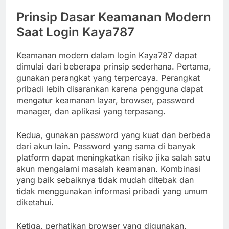
Prinsip Dasar Keamanan Modern
Saat Login Kaya787
Keamanan modern dalam login Kaya787 dapat
dimulai dari beberapa prinsip sederhana. Pertama,
gunakan perangkat yang terpercaya. Perangkat
pribadi lebih disarankan karena pengguna dapat
mengatur keamanan layar, browser, password
manager, dan aplikasi yang terpasang.
Kedua, gunakan password yang kuat dan berbeda
dari akun lain. Password yang sama di banyak
platform dapat meningkatkan risiko jika salah satu
akun mengalami masalah keamanan. Kombinasi
yang baik sebaiknya tidak mudah ditebak dan
tidak menggunakan informasi pribadi yang umum
diketahui.
Ketiga, perhatikan browser yang digunakan.