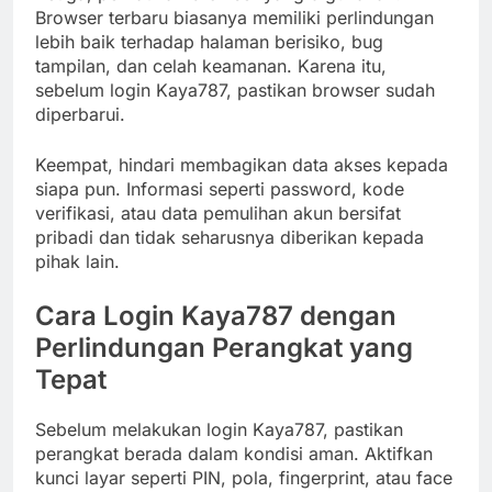
Browser terbaru biasanya memiliki perlindungan
lebih baik terhadap halaman berisiko, bug
tampilan, dan celah keamanan. Karena itu,
sebelum login Kaya787, pastikan browser sudah
diperbarui.
Keempat, hindari membagikan data akses kepada
siapa pun. Informasi seperti password, kode
verifikasi, atau data pemulihan akun bersifat
pribadi dan tidak seharusnya diberikan kepada
pihak lain.
Cara Login Kaya787 dengan
Perlindungan Perangkat yang
Tepat
Sebelum melakukan login Kaya787, pastikan
perangkat berada dalam kondisi aman. Aktifkan
kunci layar seperti PIN, pola, fingerprint, atau face