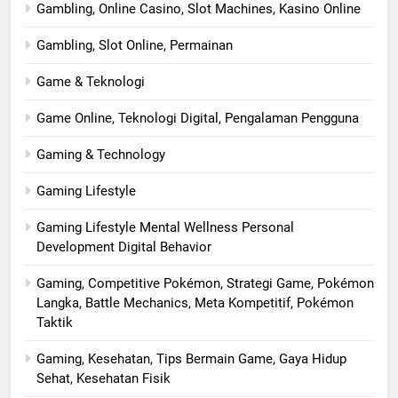
Gambling, Online Casino, Slot Machines, Kasino Online
Gambling, Slot Online, Permainan
Game & Teknologi
Game Online, Teknologi Digital, Pengalaman Pengguna
Gaming & Technology
Gaming Lifestyle
Gaming Lifestyle Mental Wellness Personal
Development Digital Behavior
Gaming, Competitive Pokémon, Strategi Game, Pokémon
Langka, Battle Mechanics, Meta Kompetitif, Pokémon
Taktik
Gaming, Kesehatan, Tips Bermain Game, Gaya Hidup
Sehat, Kesehatan Fisik