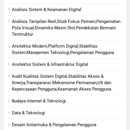
Analisis Sistem & Keamanan Digital
Analisis Tampilan Reel,Studi Fokus Pemain,Pengamatan
Pola Visual,Dinamika Mesin Slot,Pendekatan Bermain
Terstruktur
Arsitektur Modern,Platform Digital,Stabilitas
Sistem,Manajemen Teknologi,Pengalaman Pengguna
Arsitektur Sistem & Infrastruktur Digital
Audit Kualitas Sistem Digital,Stabilitas Akses &
Kinerja,Transparansi Mekanisme Permainan,UX dan
Kepercayaan Pengguna,Keamanan Akses Pengguna
Budaya Internet & Teknologi
Data & Teknologi
Desain Antarmuka & Pengalaman Pengguna