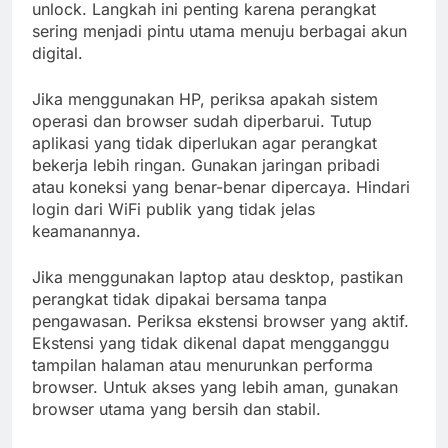
unlock. Langkah ini penting karena perangkat
sering menjadi pintu utama menuju berbagai akun
digital.
Jika menggunakan HP, periksa apakah sistem
operasi dan browser sudah diperbarui. Tutup
aplikasi yang tidak diperlukan agar perangkat
bekerja lebih ringan. Gunakan jaringan pribadi
atau koneksi yang benar-benar dipercaya. Hindari
login dari WiFi publik yang tidak jelas
keamanannya.
Jika menggunakan laptop atau desktop, pastikan
perangkat tidak dipakai bersama tanpa
pengawasan. Periksa ekstensi browser yang aktif.
Ekstensi yang tidak dikenal dapat mengganggu
tampilan halaman atau menurunkan performa
browser. Untuk akses yang lebih aman, gunakan
browser utama yang bersih dan stabil.