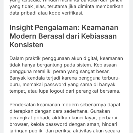
yang tidak jelas, terutama jika diminta memberikan
data pribadi atau kode verifikasi.
Insight Pengalaman: Keamanan
Modern Berasal dari Kebiasaan
Konsisten
Dalam praktik penggunaan akun digital, keamanan
tidak hanya bergantung pada sistem. Kebiasaan
pengguna memiliki peran yang sangat besar.
Banyak kendala terjadi karena pengguna terburu-
buru, memakai password yang sama di banyak
tempat, atau lupa logout dari perangkat bersama.
Pendekatan keamanan modern sebenarnya dapat
diterapkan dengan cara sederhana. Gunakan
perangkat pribadi, aktifkan kunci layar, perbarui
browser, kelola password dengan aman, hindari
jaringan publik, dan periksa aktivitas akun secara