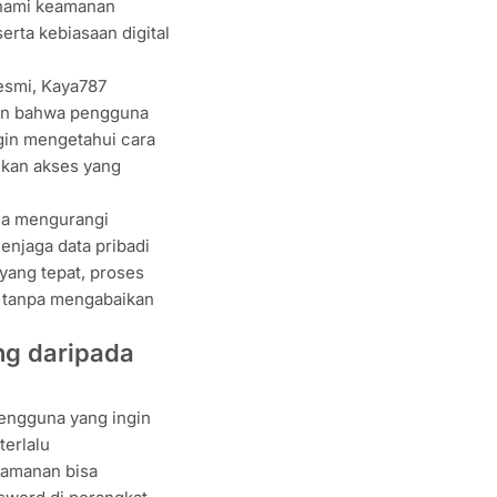
hami keamanan
erta kebiasaan digital
esmi, Kaya787
kan bahwa pengguna
gin mengetahui cara
ikan akses yang
a mengurangi
njaga data pribadi
yang tepat, proses
n tanpa mengabaikan
ng daripada
engguna yang ingin
terlalu
amanan bisa