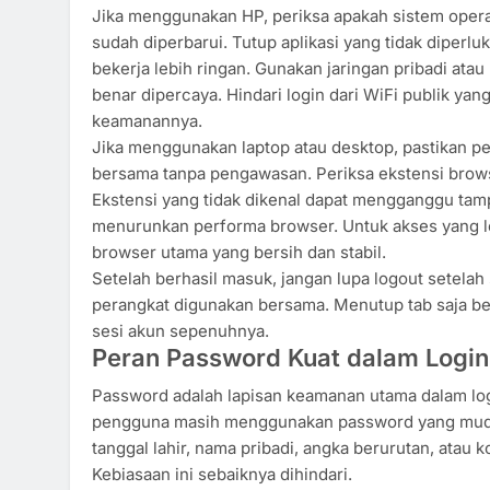
Jika menggunakan HP, periksa apakah sistem oper
sudah diperbarui. Tutup aplikasi yang tidak diperlu
bekerja lebih ringan. Gunakan jaringan pribadi ata
benar dipercaya. Hindari login dari WiFi publik yang
keamanannya.
Jika menggunakan laptop atau desktop, pastikan pe
bersama tanpa pengawasan. Periksa ekstensi brows
Ekstensi yang tidak dikenal dapat mengganggu tam
menurunkan performa browser. Untuk akses yang l
browser utama yang bersih dan stabil.
Setelah berhasil masuk, jangan lupa logout setelah 
perangkat digunakan bersama. Menutup tab saja be
sesi akun sepenuhnya.
Peran Password Kuat dalam Logi
Password adalah lapisan keamanan utama dalam lo
pengguna masih menggunakan password yang muda
tanggal lahir, nama pribadi, angka berurutan, atau 
Kebiasaan ini sebaiknya dihindari.