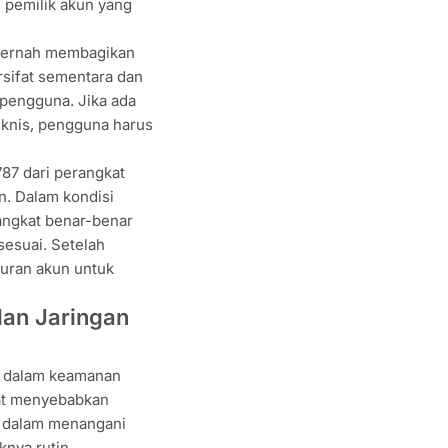
 pemilik akun yang
 pernah membagikan
rsifat sementara dan
 pengguna. Jika ada
eknis, pengguna harus
87 dari perangkat
n. Dalam kondisi
angkat benar-benar
sesuai. Setelah
uran akun untuk
dan Jaringan
ar dalam keamanan
pat menyebabkan
l dalam menangani
knya rutin