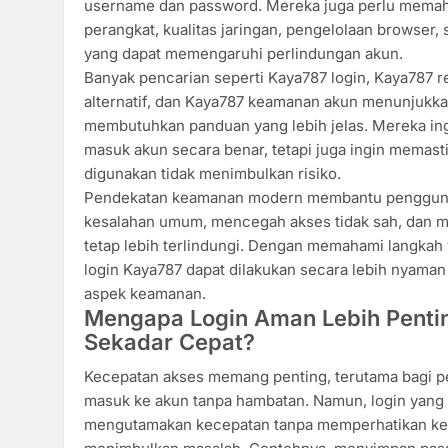
username dan password. Mereka juga perlu mema
perangkat, kualitas jaringan, pengelolaan browser, s
yang dapat memengaruhi perlindungan akun.
Banyak pencarian seperti Kaya787 login, Kaya787 r
alternatif, dan Kaya787 keamanan akun menunjuk
membutuhkan panduan yang lebih jelas. Mereka in
masuk akun secara benar, tetapi juga ingin memast
digunakan tidak menimbulkan risiko.
Pendekatan keamanan modern membantu penggun
kesalahan umum, mencegah akses tidak sah, dan me
tetap lebih terlindungi. Dengan memahami langkah 
login Kaya787 dapat dilakukan secara lebih nyama
aspek keamanan.
Mengapa Login Aman Lebih Penti
Sekadar Cepat?
Kecepatan akses memang penting, terutama bagi p
masuk ke akun tanpa hambatan. Namun, login yang 
mengutamakan kecepatan tanpa memperhatikan ke