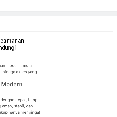
 Keamanan
ndungi
an modern, mulai
n, hingga akses yang
 Modern
dengan cepat, tetapi
aman, stabil, dan
 cukup hanya mengingat