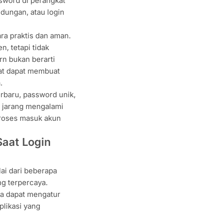
word di perangkat
dungan, atau login
ra praktis dan aman.
, tetapi tidak
n bukan berarti
pat dapat membuat
.
rbaru, password unik,
ih jarang mengalami
proses masuk akun
aat Login
ai dari beberapa
ng terpercaya.
na dapat mengatur
plikasi yang