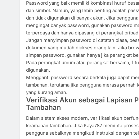
Password yang baik memiliki kombinasi huruf besar,
dan simbol. Namun, yang lebih penting adalah pass
dan tidak digunakan di banyak akun. Jika pengguna
mengingat banyak password, gunakan password m
terpercaya dan hanya dipasang di perangkat pribadi
Jangan menyimpan password di catatan biasa, pesan
dokumen yang mudah diakses orang lain. Jika bro
simpan password, gunakan hanya jika perangkat ben
Pada perangkat umum atau perangkat bersama, fitur
digunakan.
Mengganti password secara berkala juga dapat men
tambahan, terutama jika pengguna merasa pernah l
yang kurang aman.
Verifikasi Akun sebagai Lapisan 
Tambahan
Dalam sistem akses modern, verifikasi akun berfun
keamanan tambahan. Jika Kaya787 meminta proses ve
pengguna sebaiknya mengikuti instruksi dengan telit