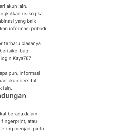
i akun lain.
gkatkan risiko jika
binasi yang baik
kan informasi pribadi
r terbaru biasanya
berisiko, bug
 login Kaya787,
apa pun. Informasi
han akun bersifat
 lain.
indungan
kat berada dalam
 fingerprint, atau
sering menjadi pintu