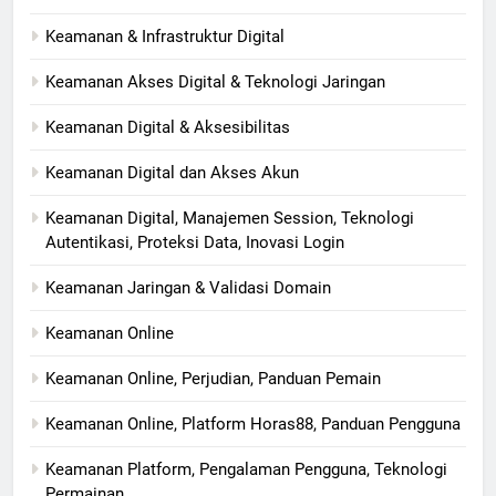
Keamanan & Infrastruktur Digital
Keamanan Akses Digital & Teknologi Jaringan
Keamanan Digital & Aksesibilitas
Keamanan Digital dan Akses Akun
Keamanan Digital, Manajemen Session, Teknologi
Autentikasi, Proteksi Data, Inovasi Login
Keamanan Jaringan & Validasi Domain
Keamanan Online
Keamanan Online, Perjudian, Panduan Pemain
Keamanan Online, Platform Horas88, Panduan Pengguna
Keamanan Platform, Pengalaman Pengguna, Teknologi
Permainan