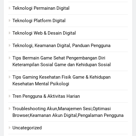
Teknologi Permainan Digital
Teknologi Platform Digital
Teknologi Web & Desain Digital
Teknologi, Keamanan Digital, Panduan Pengguna
Tips Bermain Game Sehat Pengembangan Diri
Keterampilan Sosial Game dan Kehidupan Sosial
Tips Gaming Kesehatan Fisik Game & Kehidupan
Kesehatan Mental Psikologi
Tren Pengguna & Aktivitas Harian
Troubleshooting Akun,Manajemen Sesi,Optimasi
Browser,Keamanan Akun Digital,Pengalaman Pengguna
Uncategorized