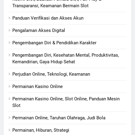
Transparansi, Keamanan Bermain Slot
Panduan Verifikasi dan Akses Akun
Pengalaman Akses Digital
Pengembangan Diri & Pendidikan Karakter
Pengembangan Diri, Kesehatan Mental, Produktivitas,
Kemandirian, Gaya Hidup Sehat
Perjudian Online, Teknologi, Keamanan
Permainan Kasino Online
Permainan Kasino Online, Slot Online, Panduan Mesin
Slot
Permainan Online, Taruhan Olahraga, Judi Bola
Permainan, Hiburan, Strategi