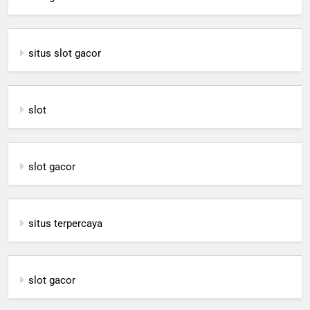
situs slot gacor
slot
slot gacor
situs terpercaya
slot gacor