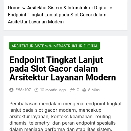
Home
Arsitektur Sistem & Infrastruktur Digital
Endpoint Tingkat Lanjut pada Slot Gacor dalam
Arsitektur Layanan Modern
ARSITEKTUR SISTEM & INFRASTRUKTUR DIGITAL
Endpoint Tingkat Lanjut
pada Slot Gacor dalam
Arsitektur Layanan Modern
0
E58e107
10 Months Ago
6 Mins
Pembahasan mendalam mengenai endpoint tingkat
lanjut pada slot gacor modern, mencakup
arsitektur layanan, konteks keamanan, routing
dinamis, telemetry, dan peran endpoint spesialis
dalam menjaga performa dan stabilitas sistem.