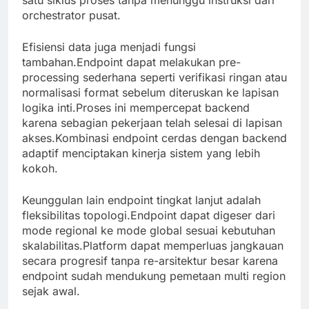
satu siklus proses tanpa menunggu instruksi dari
orchestrator pusat.
Efisiensi data juga menjadi fungsi
tambahan.Endpoint dapat melakukan pre-
processing sederhana seperti verifikasi ringan atau
normalisasi format sebelum diteruskan ke lapisan
logika inti.Proses ini mempercepat backend
karena sebagian pekerjaan telah selesai di lapisan
akses.Kombinasi endpoint cerdas dengan backend
adaptif menciptakan kinerja sistem yang lebih
kokoh.
Keunggulan lain endpoint tingkat lanjut adalah
fleksibilitas topologi.Endpoint dapat digeser dari
mode regional ke mode global sesuai kebutuhan
skalabilitas.Platform dapat memperluas jangkauan
secara progresif tanpa re-arsitektur besar karena
endpoint sudah mendukung pemetaan multi region
sejak awal.