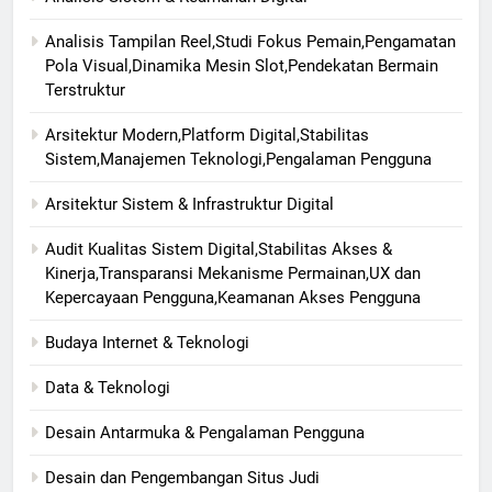
Analisis Tampilan Reel,Studi Fokus Pemain,Pengamatan
Pola Visual,Dinamika Mesin Slot,Pendekatan Bermain
Terstruktur
Arsitektur Modern,Platform Digital,Stabilitas
Sistem,Manajemen Teknologi,Pengalaman Pengguna
Arsitektur Sistem & Infrastruktur Digital
Audit Kualitas Sistem Digital,Stabilitas Akses &
Kinerja,Transparansi Mekanisme Permainan,UX dan
Kepercayaan Pengguna,Keamanan Akses Pengguna
Budaya Internet & Teknologi
Data & Teknologi
Desain Antarmuka & Pengalaman Pengguna
Desain dan Pengembangan Situs Judi