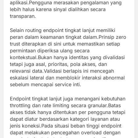
aplikasi.Pengguna merasakan pengalaman yang
lebih halus karena sinyal dialihkan secara
transparan.
Selain routing endpoint tingkat lanjut memiliki
peran dalam keamanan tingkat dalam.Prinsip zero
trust diterapkan di sini untuk memastikan setiap
permintaan diperiksa ulang secara
kontekstual.Bukan hanya identitas yang divalidasi
tetapi juga asal, prioritas, pola akses, dan
relevansi data.Validasi berlapis ini mencegah
eskalasi lateral dan memblokir interaksi abnormal
sebelum mencapai service inti.
Endpoint tingkat lanjut juga menangani kebutuhan
throttling dan rate limiting secara granular.Batas
akses tidak hanya ditentukan per pengguna tetapi
dapat diatur berdasarkan kategori layanan atau
jenis koneksi.Pada situasi beban tinggi endpoint
dapat melakukan pencegahan overload dengan