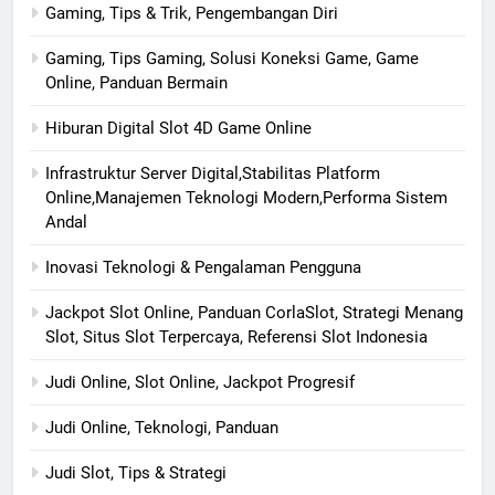
Gaming, Tips & Trik, Pengembangan Diri
Gaming, Tips Gaming, Solusi Koneksi Game, Game
Online, Panduan Bermain
Hiburan Digital Slot 4D Game Online
Infrastruktur Server Digital,Stabilitas Platform
Online,Manajemen Teknologi Modern,Performa Sistem
Andal
Inovasi Teknologi & Pengalaman Pengguna
Jackpot Slot Online, Panduan CorlaSlot, Strategi Menang
Slot, Situs Slot Terpercaya, Referensi Slot Indonesia
Judi Online, Slot Online, Jackpot Progresif
Judi Online, Teknologi, Panduan
Judi Slot, Tips & Strategi