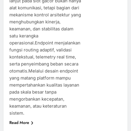
lanjut pada slot gacor bukan hanya
alat komunikasi, tetapi bagian dari
mekanisme kontrol arsitektur yang
menghubungkan kinerja,
keamanan, dan stabilitas dalam
satu kerangka
operasional.Endpoint menjalankan
fungsi routing adaptif, validasi
kontekstual, telemetry real time,
serta penyeimbang beban secara
otomatis.Melalui desain endpoint
yang matang platform mampu
mempertahankan kualitas layanan
pada skala besar tanpa
mengorbankan kecepatan,
keamanan, atau keteraturan
sistem.
Read More