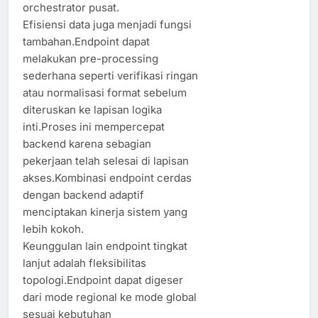
orchestrator pusat.
Efisiensi data juga menjadi fungsi
tambahan.Endpoint dapat
melakukan pre-processing
sederhana seperti verifikasi ringan
atau normalisasi format sebelum
diteruskan ke lapisan logika
inti.Proses ini mempercepat
backend karena sebagian
pekerjaan telah selesai di lapisan
akses.Kombinasi endpoint cerdas
dengan backend adaptif
menciptakan kinerja sistem yang
lebih kokoh.
Keunggulan lain endpoint tingkat
lanjut adalah fleksibilitas
topologi.Endpoint dapat digeser
dari mode regional ke mode global
sesuai kebutuhan