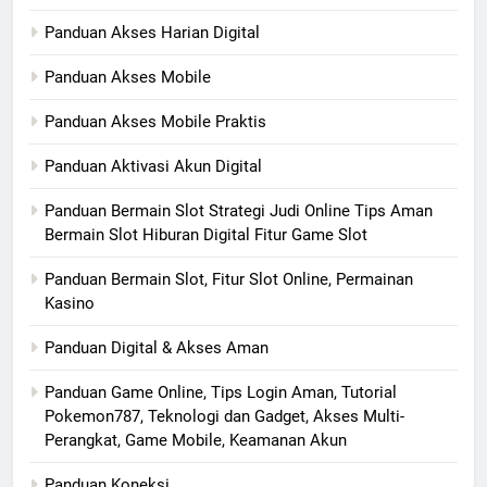
Panduan Akses Harian Digital
Panduan Akses Mobile
Panduan Akses Mobile Praktis
Panduan Aktivasi Akun Digital
Panduan Bermain Slot Strategi Judi Online Tips Aman
Bermain Slot Hiburan Digital Fitur Game Slot
Panduan Bermain Slot, Fitur Slot Online, Permainan
Kasino
Panduan Digital & Akses Aman
Panduan Game Online, Tips Login Aman, Tutorial
Pokemon787, Teknologi dan Gadget, Akses Multi-
Perangkat, Game Mobile, Keamanan Akun
Panduan Koneksi