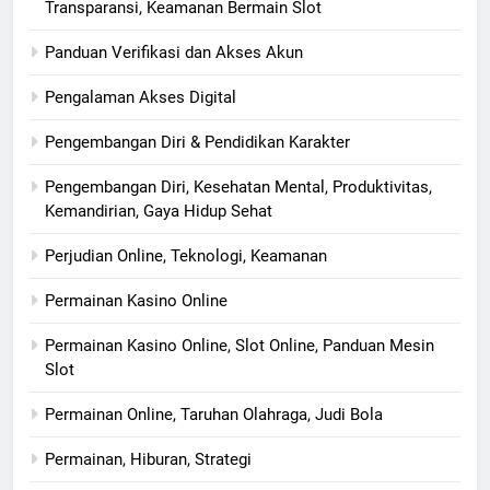
Transparansi, Keamanan Bermain Slot
Panduan Verifikasi dan Akses Akun
Pengalaman Akses Digital
Pengembangan Diri & Pendidikan Karakter
Pengembangan Diri, Kesehatan Mental, Produktivitas,
Kemandirian, Gaya Hidup Sehat
Perjudian Online, Teknologi, Keamanan
Permainan Kasino Online
Permainan Kasino Online, Slot Online, Panduan Mesin
Slot
Permainan Online, Taruhan Olahraga, Judi Bola
Permainan, Hiburan, Strategi