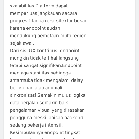
skalabilitas.Platform dapat
memperluas jangkauan secara
progresif tanpa re-arsitektur besar
karena endpoint sudah
mendukung pemetaan multi region
sejak awal.
Dari sisi UX kontribusi endpoint
mungkin tidak terlihat langsung
tetapi sangat signifikan.Endpoint
menjaga stabilitas sehingga
antarmuka tidak mengalami delay
berlebihan atau anomali
sinkronisasi.Semakin mulus logika
data berjalan semakin baik
pengalaman visual yang dirasakan
pengguna meski lapisan backend
sedang bekerja intensif.
Kesimpulannya endpoint tingkat