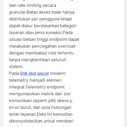
dan rate limiting secara
granular.Batas akses tidak hanya
ditentukan per pengguna tetapi
dapat diatur berdasarkan kategori
layanan atau jenis koneksi.Pada
situasi beban tinggi endpoint dapat
melakukan pencegahan overload
dengan membatasi rute tertentu
tanpa menghentikan seluruh
sistem.
Pada
link slot gacor
modern
telemetry menjadi elemen
integral.Telemetry endpoint
mengumpulkan metrik dari sisi
komunikasi seperti p95 latency,
error burst, dan pola hubungan
antar layanan.Data ini kemudian
dikonsolidasikan untuk memberi