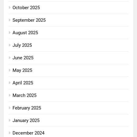
October 2025
September 2025
August 2025
July 2025
June 2025
May 2025
April 2025
March 2025
February 2025
January 2025
December 2024