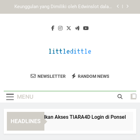
Skip
EDWINSLOT Login dan Sistem Responsif yang
to
Mendukung Kenyamanan Akses
content
Panduan Login Edwinslot untuk Akses Harian
yang Lebih Praktis dan Aman
Cara Mengoptimalkan Akses TIARA4D Login di
Ponsel
Keunggulan yang Dimiliki oleh Edwinslot dalam
Pengalaman Platform Digital Modern
EDWINSLOT Login dan Sistem Responsif yang
Mendukung Kenyamanan Akses
Little Dittle
Dapatkan Mainan Edukatif Dan Produk
Panduan Login Edwinslot untuk Akses Harian
NEWSLETTER
RANDOM NEWS
yang Lebih Praktis dan Aman
Anak Berkualitas Di Little Dittle.
MENU
ra Mengoptimalkan Akses TIARA4D Login di Ponsel
Keu
HEADLINES
Weeks Ago
1 M