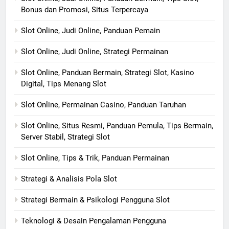
Bonus dan Promosi, Situs Terpercaya
Slot Online, Judi Online, Panduan Pemain
Slot Online, Judi Online, Strategi Permainan
Slot Online, Panduan Bermain, Strategi Slot, Kasino
Digital, Tips Menang Slot
Slot Online, Permainan Casino, Panduan Taruhan
Slot Online, Situs Resmi, Panduan Pemula, Tips Bermain,
Server Stabil, Strategi Slot
Slot Online, Tips & Trik, Panduan Permainan
Strategi & Analisis Pola Slot
Strategi Bermain & Psikologi Pengguna Slot
Teknologi & Desain Pengalaman Pengguna