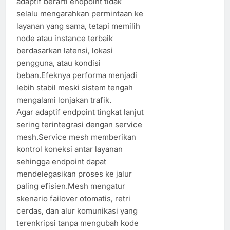
adaptif berarti endpoint tidak
selalu mengarahkan permintaan ke
layanan yang sama, tetapi memilih
node atau instance terbaik
berdasarkan latensi, lokasi
pengguna, atau kondisi
beban.Efeknya performa menjadi
lebih stabil meski sistem tengah
mengalami lonjakan trafik.
Agar adaptif endpoint tingkat lanjut
sering terintegrasi dengan service
mesh.Service mesh memberikan
kontrol koneksi antar layanan
sehingga endpoint dapat
mendelegasikan proses ke jalur
paling efisien.Mesh mengatur
skenario failover otomatis, retri
cerdas, dan alur komunikasi yang
terenkripsi tanpa mengubah kode