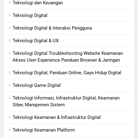
Teknologi dan Keuangan
Teknologi Digital
Teknologi Digital & Interaksi Pengguna
Teknologi Digital & UX
Teknologi Digital Troubleshooting Website Keamanan
Akses User Experience Panduan Browser & Jaringan
Teknologi Digital, Panduan Online, Gaya Hidup Digital
Teknologi Game Digital
Teknologi Informasi, Infrastruktur Digital, Keamanan
Siber, Manajemen Sistem
Teknologi Keamanan & Infrastruktur Digital
Teknologi Keamanan Platform