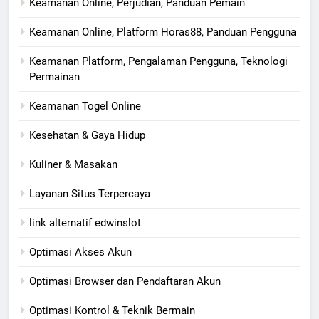
Keamanan Online, Perjudian, Panduan Pemain
Keamanan Online, Platform Horas88, Panduan Pengguna
Keamanan Platform, Pengalaman Pengguna, Teknologi
Permainan
Keamanan Togel Online
Kesehatan & Gaya Hidup
Kuliner & Masakan
Layanan Situs Terpercaya
link alternatif edwinslot
Optimasi Akses Akun
Optimasi Browser dan Pendaftaran Akun
Optimasi Kontrol & Teknik Bermain