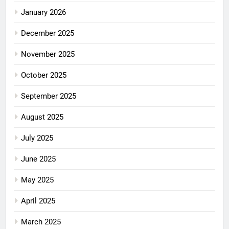
January 2026
December 2025
November 2025
October 2025
September 2025
August 2025
July 2025
June 2025
May 2025
April 2025
March 2025