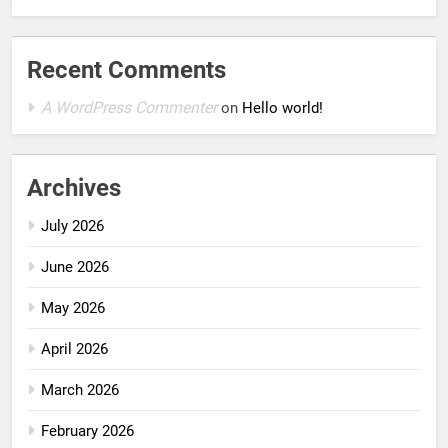
Recent Comments
A WordPress Commenter
on
Hello world!
Archives
July 2026
June 2026
May 2026
April 2026
March 2026
February 2026