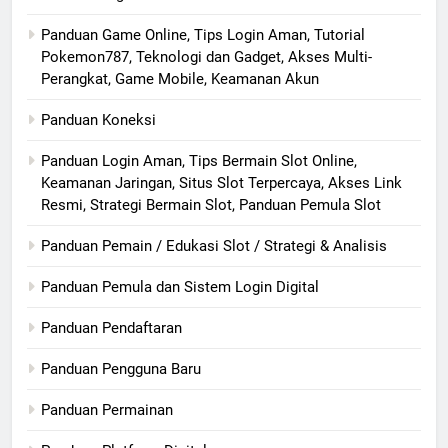
Panduan Game Online, Tips Login Aman, Tutorial
Pokemon787, Teknologi dan Gadget, Akses Multi-
Perangkat, Game Mobile, Keamanan Akun
Panduan Koneksi
Panduan Login Aman, Tips Bermain Slot Online,
Keamanan Jaringan, Situs Slot Terpercaya, Akses Link
Resmi, Strategi Bermain Slot, Panduan Pemula Slot
Panduan Pemain / Edukasi Slot / Strategi & Analisis
Panduan Pemula dan Sistem Login Digital
Panduan Pendaftaran
Panduan Pengguna Baru
Panduan Permainan