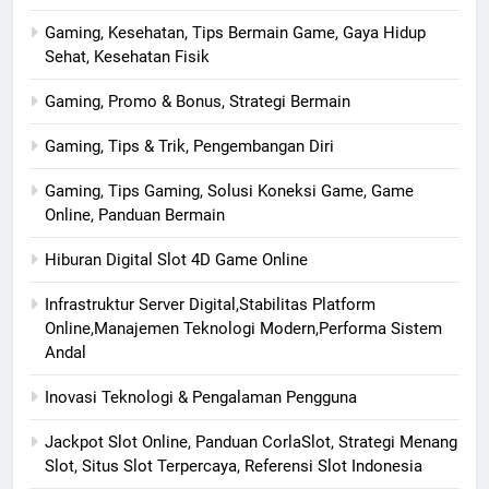
Gaming, Kesehatan, Tips Bermain Game, Gaya Hidup
Sehat, Kesehatan Fisik
Gaming, Promo & Bonus, Strategi Bermain
Gaming, Tips & Trik, Pengembangan Diri
Gaming, Tips Gaming, Solusi Koneksi Game, Game
Online, Panduan Bermain
Hiburan Digital Slot 4D Game Online
Infrastruktur Server Digital,Stabilitas Platform
Online,Manajemen Teknologi Modern,Performa Sistem
Andal
Inovasi Teknologi & Pengalaman Pengguna
Jackpot Slot Online, Panduan CorlaSlot, Strategi Menang
Slot, Situs Slot Terpercaya, Referensi Slot Indonesia