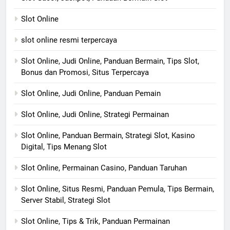
Slot Online
slot online resmi terpercaya
Slot Online, Judi Online, Panduan Bermain, Tips Slot,
Bonus dan Promosi, Situs Terpercaya
Slot Online, Judi Online, Panduan Pemain
Slot Online, Judi Online, Strategi Permainan
Slot Online, Panduan Bermain, Strategi Slot, Kasino
Digital, Tips Menang Slot
Slot Online, Permainan Casino, Panduan Taruhan
Slot Online, Situs Resmi, Panduan Pemula, Tips Bermain,
Server Stabil, Strategi Slot
Slot Online, Tips & Trik, Panduan Permainan