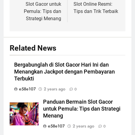
Slot Gacor untuk
Slot Online Resmi:
Pemula: Tips dan
Tips dan Trik Terbaik
Strategi Menang
Related News
Bergabunglah di Slot Gacor Hari Ini dan
Menangkan Jackpot dengan Pembayaran
Terbukti
e58e107
2 years ago
0
Panduan Bermain Slot Gacor
untuk Pemula: Tips dan Strategi
Menang
e58e107
2 years ago
0