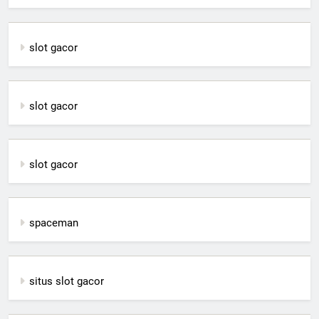
slot gacor
slot gacor
slot gacor
spaceman
situs slot gacor