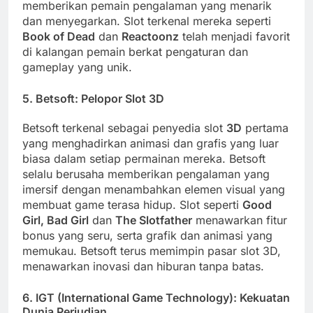
memberikan pemain pengalaman yang menarik
dan menyegarkan. Slot terkenal mereka seperti
Book of Dead
dan
Reactoonz
telah menjadi favorit
di kalangan pemain berkat pengaturan dan
gameplay yang unik.
5.
Betsoft: Pelopor Slot 3D
Betsoft terkenal sebagai penyedia slot
3D
pertama
yang menghadirkan animasi dan grafis yang luar
biasa dalam setiap permainan mereka. Betsoft
selalu berusaha memberikan pengalaman yang
imersif dengan menambahkan elemen visual yang
membuat game terasa hidup. Slot seperti
Good
Girl, Bad Girl
dan
The Slotfather
menawarkan fitur
bonus yang seru, serta grafik dan animasi yang
memukau. Betsoft terus memimpin pasar slot 3D,
menawarkan inovasi dan hiburan tanpa batas.
6.
IGT (International Game Technology): Kekuatan
Dunia Perjudian