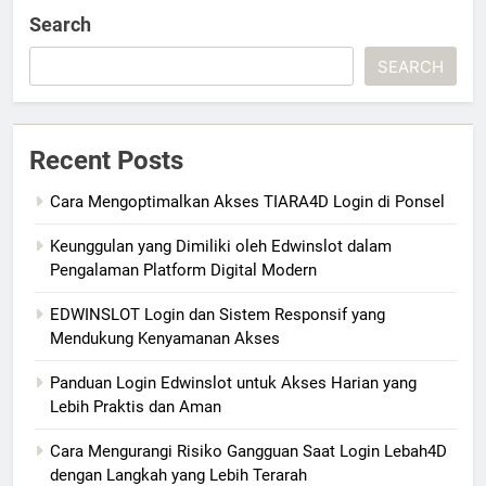
Search
SEARCH
Recent Posts
Cara Mengoptimalkan Akses TIARA4D Login di Ponsel
Keunggulan yang Dimiliki oleh Edwinslot dalam
Pengalaman Platform Digital Modern
EDWINSLOT Login dan Sistem Responsif yang
Mendukung Kenyamanan Akses
Panduan Login Edwinslot untuk Akses Harian yang
Lebih Praktis dan Aman
Cara Mengurangi Risiko Gangguan Saat Login Lebah4D
dengan Langkah yang Lebih Terarah