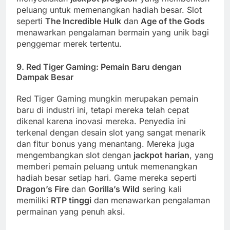
peluang untuk memenangkan hadiah besar. Slot
seperti
The Incredible Hulk
dan
Age of the Gods
menawarkan pengalaman bermain yang unik bagi
penggemar merek tertentu.
9.
Red Tiger Gaming: Pemain Baru dengan
Dampak Besar
Red Tiger Gaming mungkin merupakan pemain
baru di industri ini, tetapi mereka telah cepat
dikenal karena inovasi mereka. Penyedia ini
terkenal dengan desain slot yang sangat menarik
dan fitur bonus yang menantang. Mereka juga
mengembangkan slot dengan
jackpot harian
, yang
memberi pemain peluang untuk memenangkan
hadiah besar setiap hari. Game mereka seperti
Dragon’s Fire
dan
Gorilla’s Wild
sering kali
memiliki
RTP tinggi
dan menawarkan pengalaman
permainan yang penuh aksi.