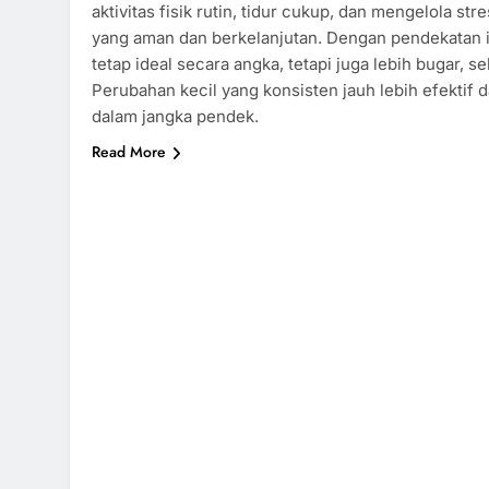
aktivitas fisik rutin, tidur cukup, dan mengelola st
yang aman dan berkelanjutan. Dengan pendekatan in
tetap ideal secara angka, tetapi juga lebih bugar, se
Perubahan kecil yang konsisten jauh lebih efektif d
dalam jangka pendek.
Read More