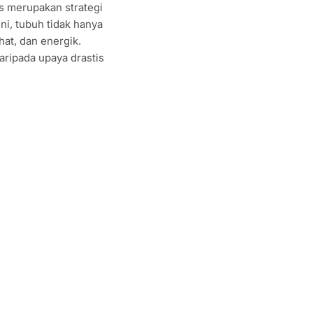
res merupakan strategi
i, tubuh tidak hanya
hat, dan energik.
aripada upaya drastis