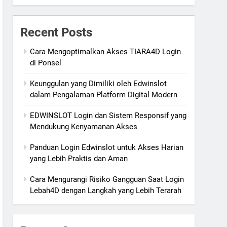
Recent Posts
Cara Mengoptimalkan Akses TIARA4D Login
di Ponsel
Keunggulan yang Dimiliki oleh Edwinslot
dalam Pengalaman Platform Digital Modern
EDWINSLOT Login dan Sistem Responsif yang
Mendukung Kenyamanan Akses
Panduan Login Edwinslot untuk Akses Harian
yang Lebih Praktis dan Aman
Cara Mengurangi Risiko Gangguan Saat Login
Lebah4D dengan Langkah yang Lebih Terarah