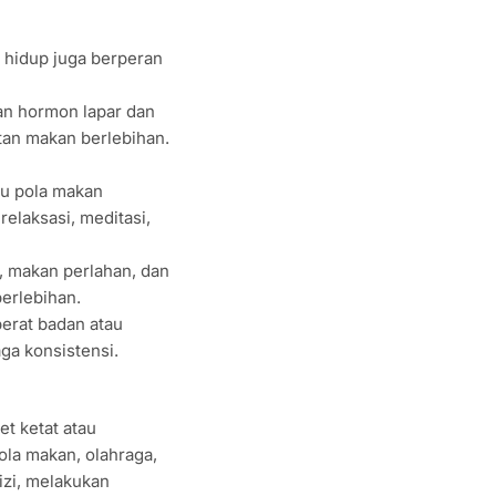
 hidup juga berperan
an hormon lapar dan
an makan berlebihan.
u pola makan
elaksasi, meditasi,
, makan perlahan, dan
erlebihan.
erat badan atau
ga konsistensi.
t ketat atau
ola makan, olahraga,
zi, melakukan