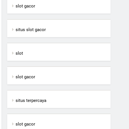
slot gacor
situs slot gacor
slot
slot gacor
situs terpercaya
slot gacor