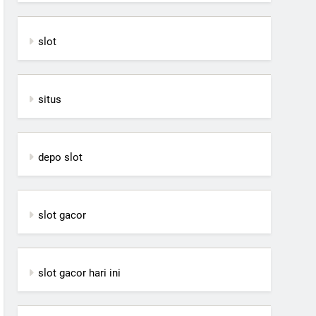
slot
situs
depo slot
slot gacor
slot gacor hari ini