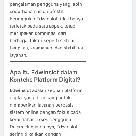
pengalaman pengguna yang lebih
sederhana namun efektif.
Keunggulan Edwinslot tidak hanya
terletak pada satu aspek, tetapi
merupakan kombinasi dari
berbagai faktor seperti sistem,
tampilan, keamanan, dan stabilitas
layanan.
Apa Itu Edwinslot dalam
Konteks Platform Digital?
Edwinslot
adalah sebuah platform
digital yang dirancang untuk
memberikan layanan berbasis
sistem online dengan fokus pada
kemudahan akses pengguna.
Dalam ekosistemnya, Edwinslot
sering dikaitkan dengan