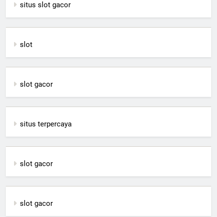
situs slot gacor
slot
slot gacor
situs terpercaya
slot gacor
slot gacor