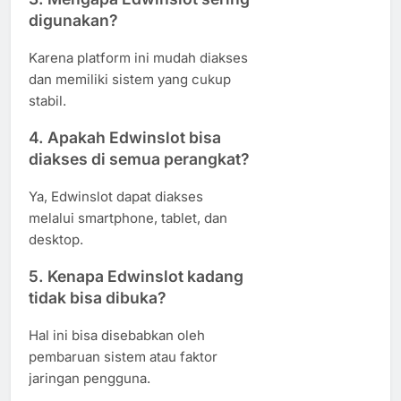
digunakan?
Karena platform ini mudah diakses
dan memiliki sistem yang cukup
stabil.
4. Apakah Edwinslot bisa
diakses di semua perangkat?
Ya, Edwinslot dapat diakses
melalui smartphone, tablet, dan
desktop.
5. Kenapa Edwinslot kadang
tidak bisa dibuka?
Hal ini bisa disebabkan oleh
pembaruan sistem atau faktor
jaringan pengguna.