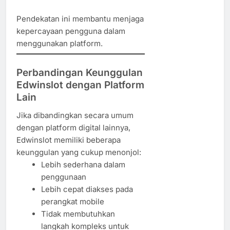
Pendekatan ini membantu menjaga
kepercayaan pengguna dalam
menggunakan platform.
Perbandingan Keunggulan
Edwinslot dengan Platform
Lain
Jika dibandingkan secara umum
dengan platform digital lainnya,
Edwinslot memiliki beberapa
keunggulan yang cukup menonjol:
Lebih sederhana dalam
penggunaan
Lebih cepat diakses pada
perangkat mobile
Tidak membutuhkan
langkah kompleks untuk