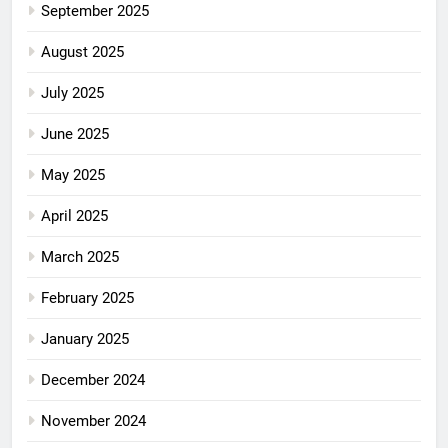
September 2025
August 2025
July 2025
June 2025
May 2025
April 2025
March 2025
February 2025
January 2025
December 2024
November 2024