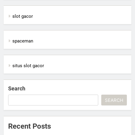
slot gacor
spaceman
situs slot gacor
Search
SEARCH
Recent Posts