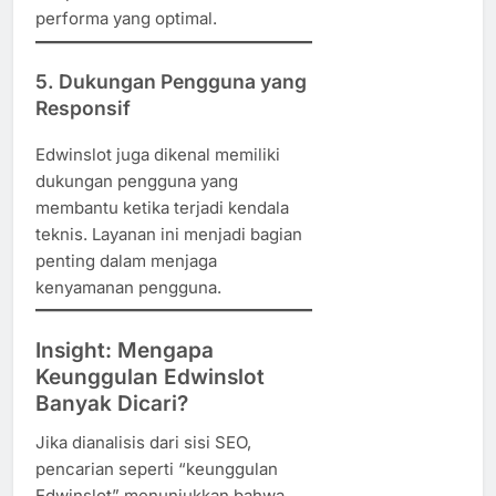
performa yang optimal.
5. Dukungan Pengguna yang
Responsif
Edwinslot juga dikenal memiliki
dukungan pengguna yang
membantu ketika terjadi kendala
teknis. Layanan ini menjadi bagian
penting dalam menjaga
kenyamanan pengguna.
Insight: Mengapa
Keunggulan Edwinslot
Banyak Dicari?
Jika dianalisis dari sisi SEO,
pencarian seperti “keunggulan
Edwinslot” menunjukkan bahwa