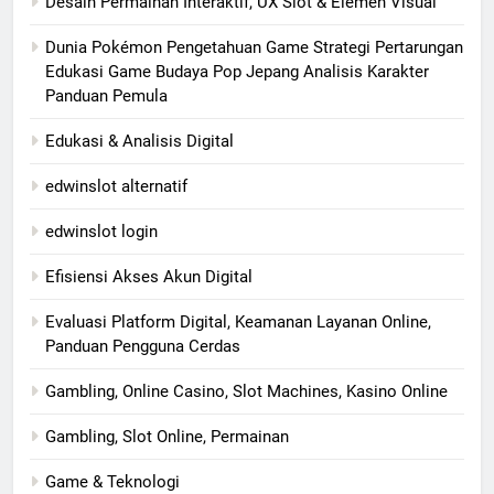
Desain Permainan Interaktif, UX Slot & Elemen Visual
Dunia Pokémon Pengetahuan Game Strategi Pertarungan
Edukasi Game Budaya Pop Jepang Analisis Karakter
Panduan Pemula
Edukasi & Analisis Digital
edwinslot alternatif
edwinslot login
Efisiensi Akses Akun Digital
Evaluasi Platform Digital, Keamanan Layanan Online,
Panduan Pengguna Cerdas
Gambling, Online Casino, Slot Machines, Kasino Online
Gambling, Slot Online, Permainan
Game & Teknologi