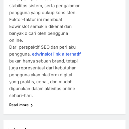
stabilitas sistem, serta pengalaman
pengguna yang cukup konsisten.
Faktor-faktor ini membuat
Edwinslot semakin dikenal dan
banyak dicari oleh pengguna
online.
Dari perspektif SEO dan perilaku
pengguna,
edwinslot link alternatif
bukan hanya sebuah brand, tetapi
juga representasi dari kebutuhan
pengguna akan platform digital
yang praktis, cepat, dan mudah
digunakan dalam aktivitas online
sehari-hari.
Read More