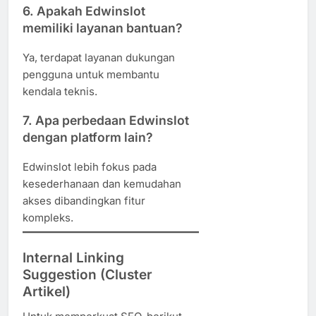
6. Apakah Edwinslot
memiliki layanan bantuan?
Ya, terdapat layanan dukungan
pengguna untuk membantu
kendala teknis.
7. Apa perbedaan Edwinslot
dengan platform lain?
Edwinslot lebih fokus pada
kesederhanaan dan kemudahan
akses dibandingkan fitur
kompleks.
Internal Linking
Suggestion (Cluster
Artikel)