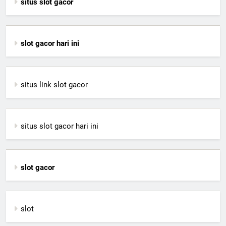
situs slot gacor
slot gacor hari ini
situs link slot gacor
situs slot gacor hari ini
slot gacor
slot