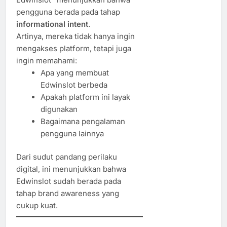
pengguna berada pada tahap
informational intent
.
Artinya, mereka tidak hanya ingin
mengakses platform, tetapi juga
ingin memahami:
Apa yang membuat
Edwinslot berbeda
Apakah platform ini layak
digunakan
Bagaimana pengalaman
pengguna lainnya
Dari sudut pandang perilaku
digital, ini menunjukkan bahwa
Edwinslot sudah berada pada
tahap brand awareness yang
cukup kuat.