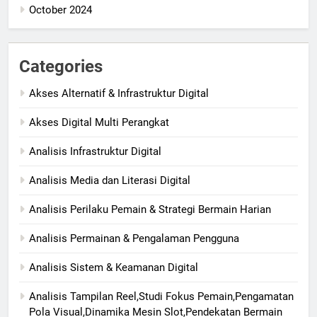
October 2024
Categories
Akses Alternatif & Infrastruktur Digital
Akses Digital Multi Perangkat
Analisis Infrastruktur Digital
Analisis Media dan Literasi Digital
Analisis Perilaku Pemain & Strategi Bermain Harian
Analisis Permainan & Pengalaman Pengguna
Analisis Sistem & Keamanan Digital
Analisis Tampilan Reel,Studi Fokus Pemain,Pengamatan
Pola Visual,Dinamika Mesin Slot,Pendekatan Bermain