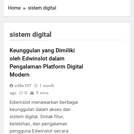
Home
sistem digital
sistem digital
Keunggulan yang Dimiliki
oleh Edwinslot dalam
Pengalaman Platform Digital
Modern
e58e107
1 month
ago
0
9 mins
Edwinslot menawarkan berbagai
keunggulan dalam akses dan
sistem digital. Simak fitur,
kelebihan, dan pengalaman
pengguna Edwinslot secara