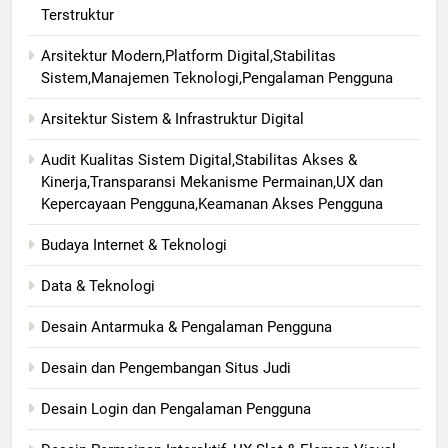
Terstruktur
Arsitektur Modern,Platform Digital,Stabilitas
Sistem,Manajemen Teknologi,Pengalaman Pengguna
Arsitektur Sistem & Infrastruktur Digital
Audit Kualitas Sistem Digital,Stabilitas Akses &
Kinerja,Transparansi Mekanisme Permainan,UX dan
Kepercayaan Pengguna,Keamanan Akses Pengguna
Budaya Internet & Teknologi
Data & Teknologi
Desain Antarmuka & Pengalaman Pengguna
Desain dan Pengembangan Situs Judi
Desain Login dan Pengalaman Pengguna