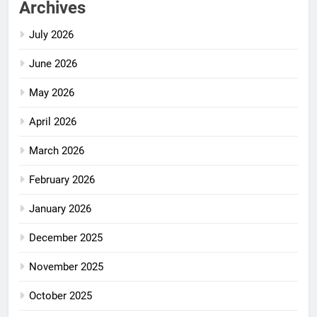
Archives
July 2026
June 2026
May 2026
April 2026
March 2026
February 2026
January 2026
December 2025
November 2025
October 2025