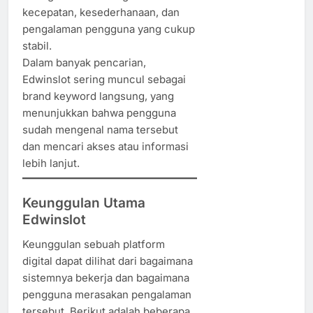
kecepatan, kesederhanaan, dan
pengalaman pengguna yang cukup
stabil.
Dalam banyak pencarian,
Edwinslot sering muncul sebagai
brand keyword langsung, yang
menunjukkan bahwa pengguna
sudah mengenal nama tersebut
dan mencari akses atau informasi
lebih lanjut.
Keunggulan Utama
Edwinslot
Keunggulan sebuah platform
digital dapat dilihat dari bagaimana
sistemnya bekerja dan bagaimana
pengguna merasakan pengalaman
tersebut. Berikut adalah beberapa