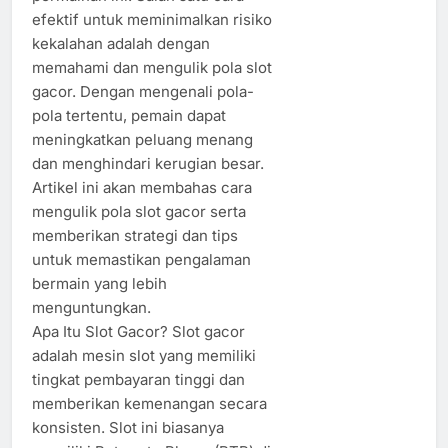
efektif untuk meminimalkan risiko
kekalahan adalah dengan
memahami dan mengulik pola slot
gacor. Dengan mengenali pola-
pola tertentu, pemain dapat
meningkatkan peluang menang
dan menghindari kerugian besar.
Artikel ini akan membahas cara
mengulik pola slot gacor serta
memberikan strategi dan tips
untuk memastikan pengalaman
bermain yang lebih
menguntungkan.
Apa Itu Slot Gacor? Slot gacor
adalah mesin slot yang memiliki
tingkat pembayaran tinggi dan
memberikan kemenangan secara
konsisten. Slot ini biasanya