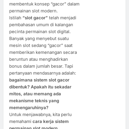
membentuk konsep “gacor” dalam
permainan slot modern.
Istilah
“slot gacor”
telah menjadi
pembahasan umum di kalangan
pecinta permainan slot digital.
Banyak yang menyebut suatu
mesin slot sedang “gacor” saat
memberikan kemenangan secara
beruntun atau menghadirkan
bonus dalam jumlah besar. Tapi
pertanyaan mendasarnya adalah:
bagaimana sistem slot gacor
dibentuk? Apakah itu sekadar
mitos, atau memang ada
mekanisme teknis yang
memengaruhinya?
Untuk menjawabnya, kita perlu
memahami
cara kerja sistem
permainan slot modern
,