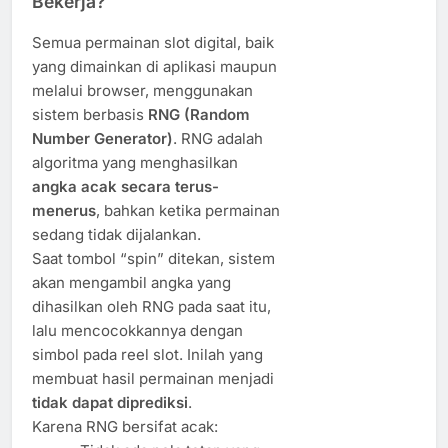
Bekerja?
Semua permainan slot digital, baik
yang dimainkan di aplikasi maupun
melalui browser, menggunakan
sistem berbasis
RNG (Random
Number Generator)
. RNG adalah
algoritma yang menghasilkan
angka acak secara terus-
menerus
, bahkan ketika permainan
sedang tidak dijalankan.
Saat tombol “spin” ditekan, sistem
akan mengambil angka yang
dihasilkan oleh RNG pada saat itu,
lalu mencocokkannya dengan
simbol pada reel slot. Inilah yang
membuat hasil permainan menjadi
tidak dapat diprediksi
.
Karena RNG bersifat acak: