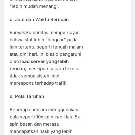
“lebih mudah menang”.
c.
Jam dan Waktu Bermain
Banyak komunitas mempercayai
bahwa slot lebih “longgar” pada
jam tertentu seperti tengah malam
atau dini hari. Ini bisa dipengaruhi
oleh
load server yang lebih
rendah
, meskipun secara teknis
tidak semua sistem slot
merespons terhadap trafik.
d.
Pola Taruhan
Beberapa pemain menggunakan
pola seperti 10x spin kecil lalu 5x
spin besar, dan merasa
mendapatkan hasil yang lebih