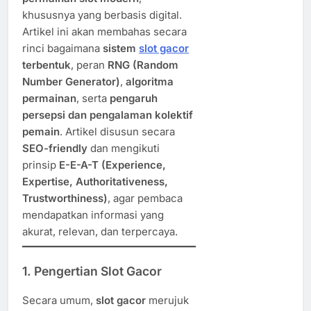
khususnya yang berbasis digital.
Artikel ini akan membahas secara
rinci bagaimana
sistem
slot gacor
terbentuk
, peran
RNG (Random
Number Generator)
,
algoritma
permainan
, serta
pengaruh
persepsi dan pengalaman kolektif
pemain
. Artikel disusun secara
SEO-friendly
dan mengikuti
prinsip
E-E-A-T (Experience,
Expertise, Authoritativeness,
Trustworthiness)
, agar pembaca
mendapatkan informasi yang
akurat, relevan, dan terpercaya.
1.
Pengertian Slot Gacor
Secara umum,
slot gacor
merujuk