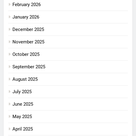
February 2026
January 2026
December 2025
November 2025
October 2025
September 2025
August 2025
July 2025
June 2025
May 2025
April 2025