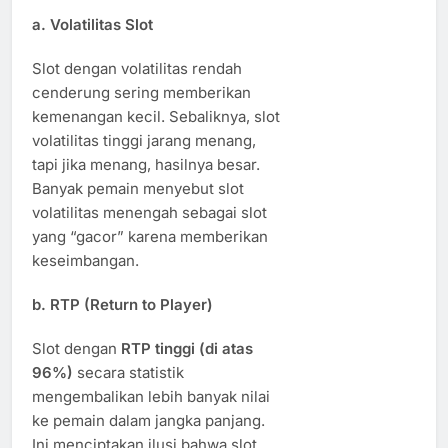
a.
Volatilitas Slot
Slot dengan volatilitas rendah
cenderung sering memberikan
kemenangan kecil. Sebaliknya, slot
volatilitas tinggi jarang menang,
tapi jika menang, hasilnya besar.
Banyak pemain menyebut slot
volatilitas menengah sebagai slot
yang “gacor” karena memberikan
keseimbangan.
b.
RTP (Return to Player)
Slot dengan
RTP tinggi (di atas
96%)
secara statistik
mengembalikan lebih banyak nilai
ke pemain dalam jangka panjang.
Ini menciptakan ilusi bahwa slot