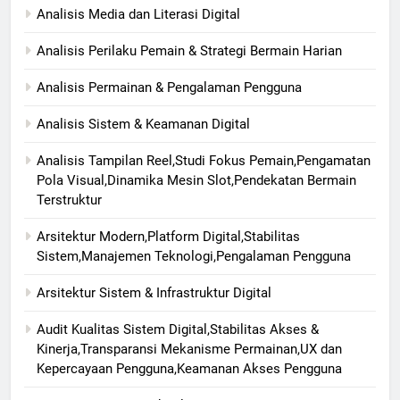
Analisis Media dan Literasi Digital
Analisis Perilaku Pemain & Strategi Bermain Harian
Analisis Permainan & Pengalaman Pengguna
Analisis Sistem & Keamanan Digital
Analisis Tampilan Reel,Studi Fokus Pemain,Pengamatan
Pola Visual,Dinamika Mesin Slot,Pendekatan Bermain
Terstruktur
Arsitektur Modern,Platform Digital,Stabilitas
Sistem,Manajemen Teknologi,Pengalaman Pengguna
Arsitektur Sistem & Infrastruktur Digital
Audit Kualitas Sistem Digital,Stabilitas Akses &
Kinerja,Transparansi Mekanisme Permainan,UX dan
Kepercayaan Pengguna,Keamanan Akses Pengguna