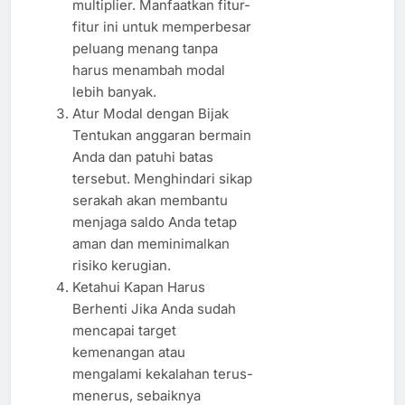
multiplier. Manfaatkan fitur-
fitur ini untuk memperbesar
peluang menang tanpa
harus menambah modal
lebih banyak.
Atur Modal dengan Bijak
Tentukan anggaran bermain
Anda dan patuhi batas
tersebut. Menghindari sikap
serakah akan membantu
menjaga saldo Anda tetap
aman dan meminimalkan
risiko kerugian.
Ketahui Kapan Harus
Berhenti Jika Anda sudah
mencapai target
kemenangan atau
mengalami kekalahan terus-
menerus, sebaiknya