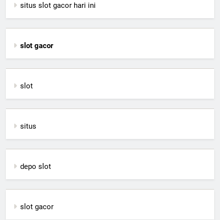
situs slot gacor hari ini
slot gacor
slot
situs
depo slot
slot gacor