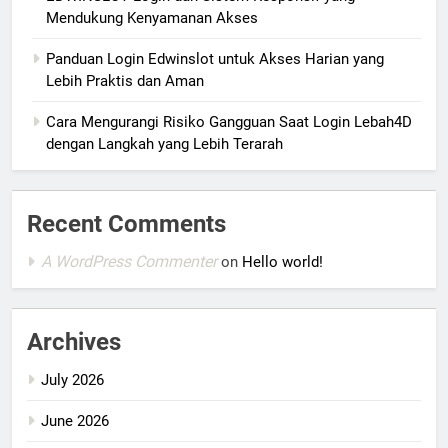
Mendukung Kenyamanan Akses
Panduan Login Edwinslot untuk Akses Harian yang
Lebih Praktis dan Aman
Cara Mengurangi Risiko Gangguan Saat Login Lebah4D
dengan Langkah yang Lebih Terarah
Recent Comments
A WordPress Commenter
on
Hello world!
Archives
July 2026
June 2026