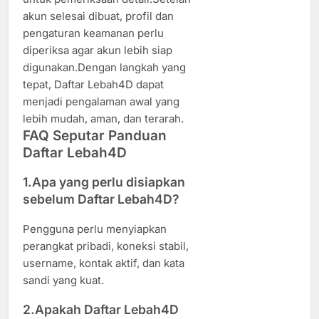
akun selesai dibuat, profil dan
pengaturan keamanan perlu
diperiksa agar akun lebih siap
digunakan.Dengan langkah yang
tepat, Daftar Lebah4D dapat
menjadi pengalaman awal yang
lebih mudah, aman, dan terarah.
FAQ Seputar Panduan
Daftar Lebah4D
1.Apa yang perlu disiapkan
sebelum Daftar Lebah4D?
Pengguna perlu menyiapkan
perangkat pribadi, koneksi stabil,
username, kontak aktif, dan kata
sandi yang kuat.
2.Apakah Daftar Lebah4D