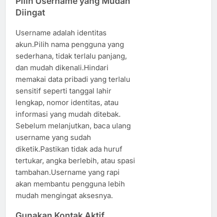
Pilih Username yang Mudah
Diingat
Username adalah identitas
akun.Pilih nama pengguna yang
sederhana, tidak terlalu panjang,
dan mudah dikenali.Hindari
memakai data pribadi yang terlalu
sensitif seperti tanggal lahir
lengkap, nomor identitas, atau
informasi yang mudah ditebak.
Sebelum melanjutkan, baca ulang
username yang sudah
diketik.Pastikan tidak ada huruf
tertukar, angka berlebih, atau spasi
tambahan.Username yang rapi
akan membantu pengguna lebih
mudah mengingat aksesnya.
Gunakan Kontak Aktif