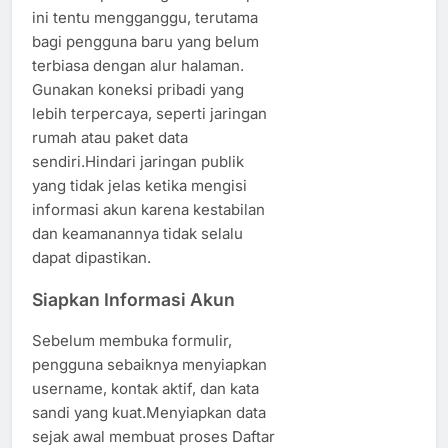
ini tentu mengganggu, terutama
bagi pengguna baru yang belum
terbiasa dengan alur halaman.
Gunakan koneksi pribadi yang
lebih terpercaya, seperti jaringan
rumah atau paket data
sendiri.Hindari jaringan publik
yang tidak jelas ketika mengisi
informasi akun karena kestabilan
dan keamanannya tidak selalu
dapat dipastikan.
Siapkan Informasi Akun
Sebelum membuka formulir,
pengguna sebaiknya menyiapkan
username, kontak aktif, dan kata
sandi yang kuat.Menyiapkan data
sejak awal membuat proses Daftar