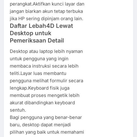
perangkat.Aktifkan kunci layar dan
jangan biarkan akun tetap terbuka
jika HP sering dipinjam orang lain.
Daftar Lebah4D Lewat
Desktop untuk
Pemeriksaan Detail
Desktop atau laptop lebih nyaman
untuk pengguna yang ingin
membaca instruksi secara lebih
teliti.Layar luas membantu
pengguna melihat formulir secara
lengkap.Keyboard fisik juga
membuat proses mengetik lebih
akurat dibandingkan keyboard
sentuh.
Bagi pengguna yang benar-benar
baru, desktop dapat menjadi
pilihan yang baik untuk memahami