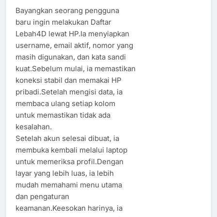
Bayangkan seorang pengguna
baru ingin melakukan Daftar
Lebah4D lewat HP.Ia menyiapkan
username, email aktif, nomor yang
masih digunakan, dan kata sandi
kuat.Sebelum mulai, ia memastikan
koneksi stabil dan memakai HP
pribadi.Setelah mengisi data, ia
membaca ulang setiap kolom
untuk memastikan tidak ada
kesalahan.
Setelah akun selesai dibuat, ia
membuka kembali melalui laptop
untuk memeriksa profil.Dengan
layar yang lebih luas, ia lebih
mudah memahami menu utama
dan pengaturan
keamanan.Keesokan harinya, ia