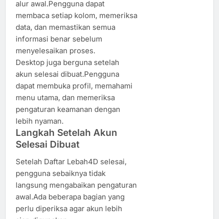
alur awal.Pengguna dapat
membaca setiap kolom, memeriksa
data, dan memastikan semua
informasi benar sebelum
menyelesaikan proses.
Desktop juga berguna setelah
akun selesai dibuat.Pengguna
dapat membuka profil, memahami
menu utama, dan memeriksa
pengaturan keamanan dengan
lebih nyaman.
Langkah Setelah Akun
Selesai Dibuat
Setelah Daftar Lebah4D selesai,
pengguna sebaiknya tidak
langsung mengabaikan pengaturan
awal.Ada beberapa bagian yang
perlu diperiksa agar akun lebih