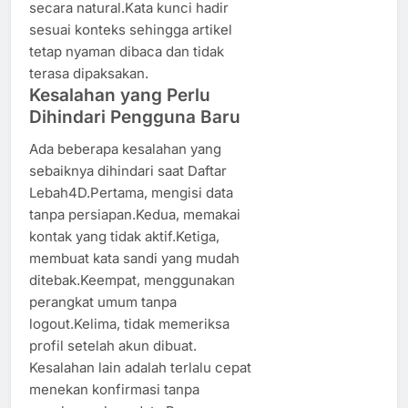
secara natural.Kata kunci hadir
sesuai konteks sehingga artikel
tetap nyaman dibaca dan tidak
terasa dipaksakan.
Kesalahan yang Perlu
Dihindari Pengguna Baru
Ada beberapa kesalahan yang
sebaiknya dihindari saat Daftar
Lebah4D.Pertama, mengisi data
tanpa persiapan.Kedua, memakai
kontak yang tidak aktif.Ketiga,
membuat kata sandi yang mudah
ditebak.Keempat, menggunakan
perangkat umum tanpa
logout.Kelima, tidak memeriksa
profil setelah akun dibuat.
Kesalahan lain adalah terlalu cepat
menekan konfirmasi tanpa