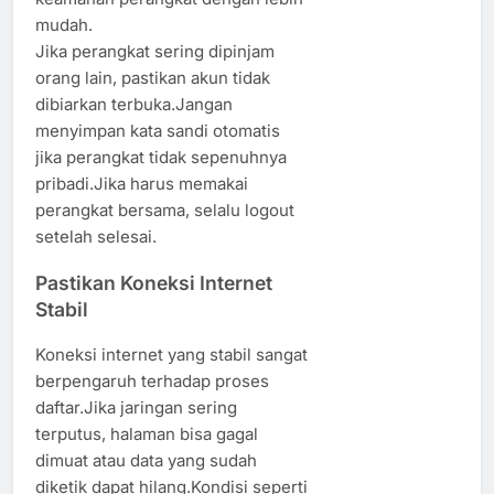
mudah.
Jika perangkat sering dipinjam
orang lain, pastikan akun tidak
dibiarkan terbuka.Jangan
menyimpan kata sandi otomatis
jika perangkat tidak sepenuhnya
pribadi.Jika harus memakai
perangkat bersama, selalu logout
setelah selesai.
Pastikan Koneksi Internet
Stabil
Koneksi internet yang stabil sangat
berpengaruh terhadap proses
daftar.Jika jaringan sering
terputus, halaman bisa gagal
dimuat atau data yang sudah
diketik dapat hilang.Kondisi seperti