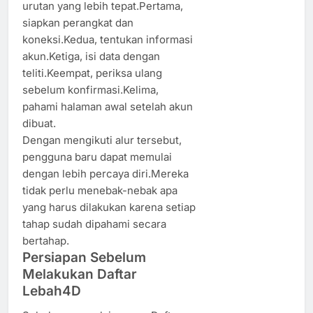
urutan yang lebih tepat.Pertama,
siapkan perangkat dan
koneksi.Kedua, tentukan informasi
akun.Ketiga, isi data dengan
teliti.Keempat, periksa ulang
sebelum konfirmasi.Kelima,
pahami halaman awal setelah akun
dibuat.
Dengan mengikuti alur tersebut,
pengguna baru dapat memulai
dengan lebih percaya diri.Mereka
tidak perlu menebak-nebak apa
yang harus dilakukan karena setiap
tahap sudah dipahami secara
bertahap.
Persiapan Sebelum
Melakukan Daftar
Lebah4D