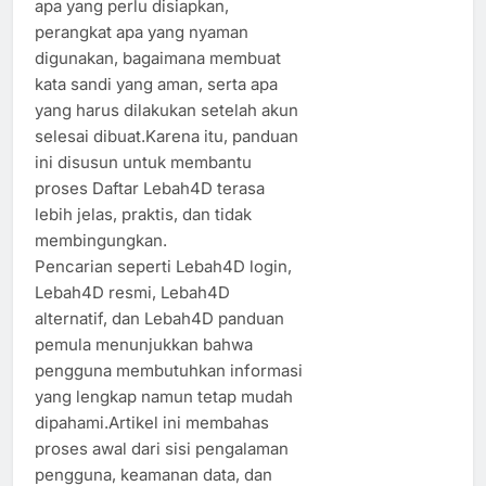
apa yang perlu disiapkan,
perangkat apa yang nyaman
digunakan, bagaimana membuat
kata sandi yang aman, serta apa
yang harus dilakukan setelah akun
selesai dibuat.Karena itu, panduan
ini disusun untuk membantu
proses Daftar Lebah4D terasa
lebih jelas, praktis, dan tidak
membingungkan.
Pencarian seperti Lebah4D login,
Lebah4D resmi, Lebah4D
alternatif, dan Lebah4D panduan
pemula menunjukkan bahwa
pengguna membutuhkan informasi
yang lengkap namun tetap mudah
dipahami.Artikel ini membahas
proses awal dari sisi pengalaman
pengguna, keamanan data, dan