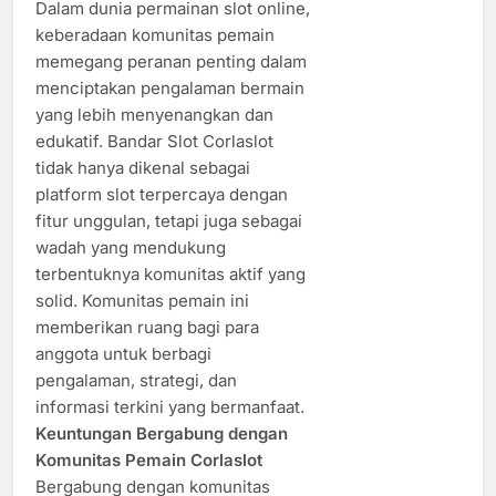
Dalam dunia permainan slot online,
keberadaan komunitas pemain
memegang peranan penting dalam
menciptakan pengalaman bermain
yang lebih menyenangkan dan
edukatif. Bandar Slot Corlaslot
tidak hanya dikenal sebagai
platform slot terpercaya dengan
fitur unggulan, tetapi juga sebagai
wadah yang mendukung
terbentuknya komunitas aktif yang
solid. Komunitas pemain ini
memberikan ruang bagi para
anggota untuk berbagi
pengalaman, strategi, dan
informasi terkini yang bermanfaat.
Keuntungan Bergabung dengan
Komunitas Pemain Corlaslot
Bergabung dengan komunitas