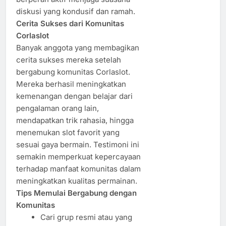
diskusi yang kondusif dan ramah.
Cerita Sukses dari Komunitas
Corlaslot
Banyak anggota yang membagikan
cerita sukses mereka setelah
bergabung komunitas Corlaslot.
Mereka berhasil meningkatkan
kemenangan dengan belajar dari
pengalaman orang lain,
mendapatkan trik rahasia, hingga
menemukan slot favorit yang
sesuai gaya bermain. Testimoni ini
semakin memperkuat kepercayaan
terhadap manfaat komunitas dalam
meningkatkan kualitas permainan.
Tips Memulai Bergabung dengan
Komunitas
Cari grup resmi atau yang