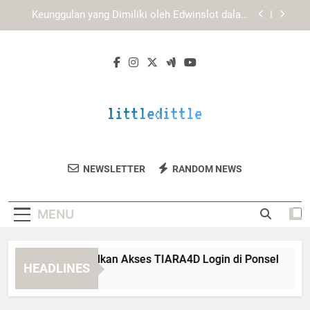
Skip
EDWINSLOT Login dan Sistem Responsif yang
to
Mendukung Kenyamanan Akses
content
Panduan Login Edwinslot untuk Akses Harian
yang Lebih Praktis dan Aman
Cara Mengoptimalkan Akses TIARA4D Login di
Ponsel
Keunggulan yang Dimiliki oleh Edwinslot dalam
Pengalaman Platform Digital Modern
EDWINSLOT Login dan Sistem Responsif yang
Mendukung Kenyamanan Akses
Little Dittle
Dapatkan Mainan Edukatif Dan Produk
Panduan Login Edwinslot untuk Akses Harian
NEWSLETTER
RANDOM NEWS
yang Lebih Praktis dan Aman
Anak Berkualitas Di Little Dittle.
MENU
ra Mengoptimalkan Akses TIARA4D Login di Ponsel
Keu
HEADLINES
Weeks Ago
1 M