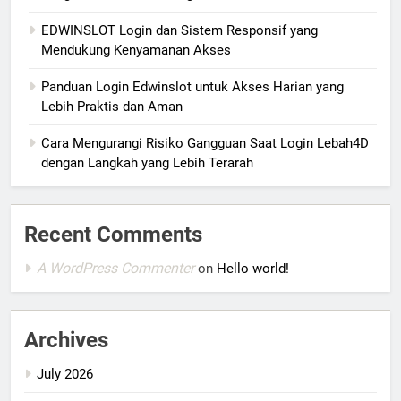
EDWINSLOT Login dan Sistem Responsif yang
Mendukung Kenyamanan Akses
Panduan Login Edwinslot untuk Akses Harian yang
Lebih Praktis dan Aman
Cara Mengurangi Risiko Gangguan Saat Login Lebah4D
dengan Langkah yang Lebih Terarah
Recent Comments
A WordPress Commenter
on
Hello world!
Archives
July 2026