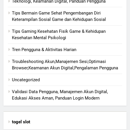
Teknologi, Keamanan Digital, Panduan Pengguna
Tips Bermain Game Sehat Pengembangan Diri
Keterampilan Sosial Game dan Kehidupan Sosial
Tips Gaming Kesehatan Fisik Game & Kehidupan
Kesehatan Mental Psikologi
Tren Pengguna & Aktivitas Harian
Troubleshooting Akun,Manajemen Sesi,Optimasi
Browser,Keamanan Akun Digital,Pengalaman Pengguna
Uncategorized
Validasi Data Pengguna, Manajemen Akun Digital,
Edukasi Akses Aman, Panduan Login Modern
togel slot