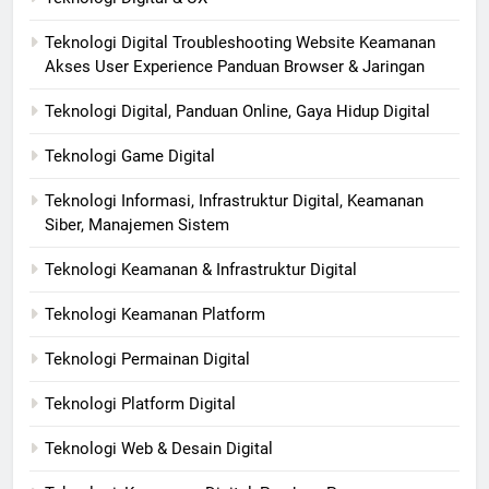
Teknologi Digital Troubleshooting Website Keamanan
Akses User Experience Panduan Browser & Jaringan
Teknologi Digital, Panduan Online, Gaya Hidup Digital
Teknologi Game Digital
Teknologi Informasi, Infrastruktur Digital, Keamanan
Siber, Manajemen Sistem
Teknologi Keamanan & Infrastruktur Digital
Teknologi Keamanan Platform
Teknologi Permainan Digital
Teknologi Platform Digital
Teknologi Web & Desain Digital