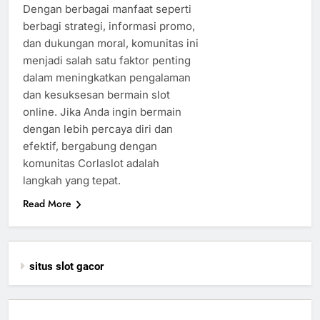
Dengan berbagai manfaat seperti
berbagi strategi, informasi promo,
dan dukungan moral, komunitas ini
menjadi salah satu faktor penting
dalam meningkatkan pengalaman
dan kesuksesan bermain slot
online. Jika Anda ingin bermain
dengan lebih percaya diri dan
efektif, bergabung dengan
komunitas Corlaslot adalah
langkah yang tepat.
Read More
situs slot gacor