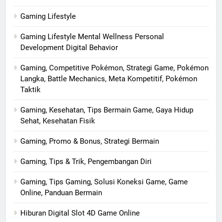
Gaming Lifestyle
Gaming Lifestyle Mental Wellness Personal
Development Digital Behavior
Gaming, Competitive Pokémon, Strategi Game, Pokémon
Langka, Battle Mechanics, Meta Kompetitif, Pokémon
Taktik
Gaming, Kesehatan, Tips Bermain Game, Gaya Hidup
Sehat, Kesehatan Fisik
Gaming, Promo & Bonus, Strategi Bermain
Gaming, Tips & Trik, Pengembangan Diri
Gaming, Tips Gaming, Solusi Koneksi Game, Game
Online, Panduan Bermain
Hiburan Digital Slot 4D Game Online