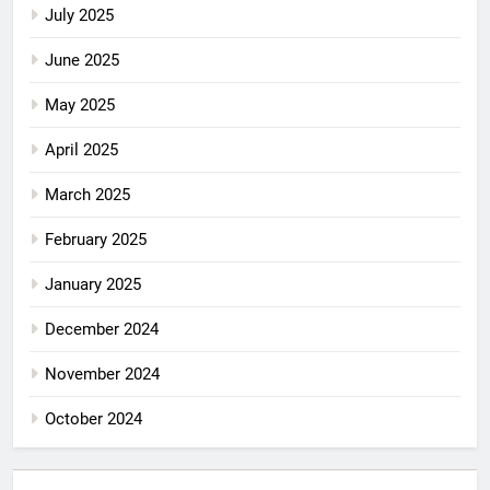
July 2025
June 2025
May 2025
April 2025
March 2025
February 2025
January 2025
December 2024
November 2024
October 2024