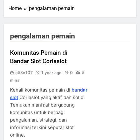
Home
pengalaman pemain
pengalaman pemain
Komunitas Pemain di
Bandar Slot Corlaslot
e58e107
1 year ago
0
5
mins
Kenali komunitas pemain di
bandar
slot
Corlaslot yang aktif dan solid.
Temukan manfaat bergabung
komunitas untuk berbagi
pengalaman, strategi, dan
informasi terkini seputar slot
online.