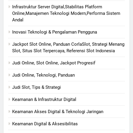
Infrastruktur Server Digital,Stabilitas Platform
Online,Manajemen Teknologi Modern,Performa Sistem
Andal
Inovasi Teknologi & Pengalaman Pengguna
Jackpot Slot Online, Panduan CorlaSlot, Strategi Menang
Slot, Situs Slot Terpercaya, Referensi Slot Indonesia
Judi Online, Slot Online, Jackpot Progresif
Judi Online, Teknologi, Panduan
Judi Slot, Tips & Strategi
Keamanan & Infrastruktur Digital
Keamanan Akses Digital & Teknologi Jaringan
Keamanan Digital & Aksesibilitas