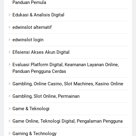
Panduan Pemula
Edukasi & Analisis Digital
edwinslot alternatif
edwinslot login
Efisiensi Akses Akun Digital
Evaluasi Platform Digital, Keamanan Layanan Online,
Panduan Pengguna Cerdas
Gambling, Online Casino, Slot Machines, Kasino Online
Gambling, Slot Online, Permainan
Game & Teknologi
Game Online, Teknologi Digital, Pengalaman Pengguna
Gaming & Technology