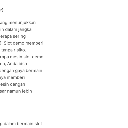
r)
ang menunjukkan
ain dalam jangka
berapa sering
i). Slot demo memberi
tanpa risiko.
rapa mesin slot demo
da, Anda bisa
 dengan gaya bermain
anya memberi
mesin dengan
esar namun lebih
g dalam bermain slot