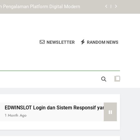
am Pengalaman Platform Digital Modern
if yang Mendukung Kenyamanan Akses
s Harian yang Lebih Praktis dan Aman
NEWSLETTER
RANDOM NEWS
alkan Akses TIARA4D Login di Ponsel
am Pengalaman Platform Digital Modern
if yang Mendukung Kenyamanan Akses
s Harian yang Lebih Praktis dan Aman
T Login dan Sistem Responsif yang Mendukung Kenyamanan