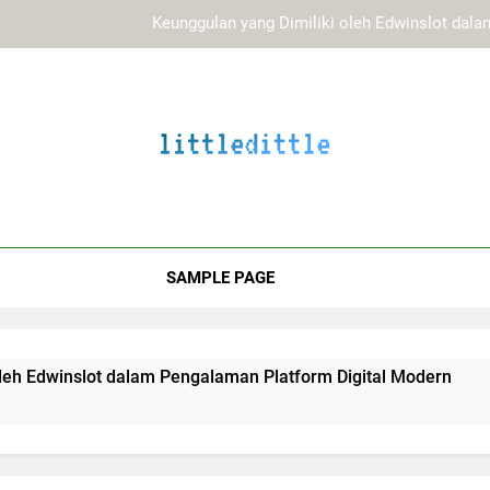
Keunggulan yang Dimiliki oleh Edwinslot dal
EDWINSLOT Login dan Sistem Respons
Panduan Login Edwinslot untuk Akse
Cara Mengoptim
le Dittle
Keunggulan yang Dimiliki oleh Edwinslot dal
ainan Edukatif Dan Produk Anak Berkualitas Di Little Dittle.
EDWINSLOT Login dan Sistem Respons
SAMPLE PAGE
Panduan Login Edwinslot untuk Akse
ot dalam Pengalaman Platform Digital Modern
EDWINSLO
1 Month Ago