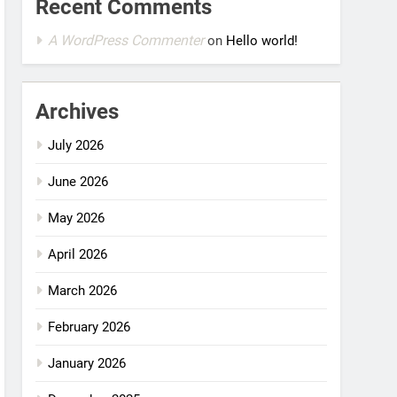
Recent Comments
A WordPress Commenter
on
Hello world!
Archives
July 2026
June 2026
May 2026
April 2026
March 2026
February 2026
January 2026