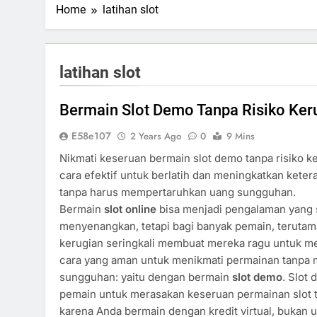
Home
latihan slot
latihan slot
Bermain Slot Demo Tanpa Risiko Ker
E58e107
2 Years Ago
0
9 Mins
Nikmati keseruan bermain slot demo tanpa risiko 
cara efektif untuk berlatih dan meningkatkan keter
tanpa harus mempertaruhkan uang sungguhan.
Bermain
slot online
bisa menjadi pengalaman yang 
menyenangkan, tetapi bagi banyak pemain, terutama
kerugian seringkali membuat mereka ragu untuk m
cara yang aman untuk menikmati permainan tanpa
sungguhan: yaitu dengan bermain
slot demo
. Slot
pemain untuk merasakan keseruan permainan slot ta
karena Anda bermain dengan kredit virtual, bukan u