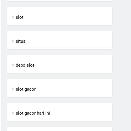
slot
situs
depo slot
slot gacor
slot gacor hari ini