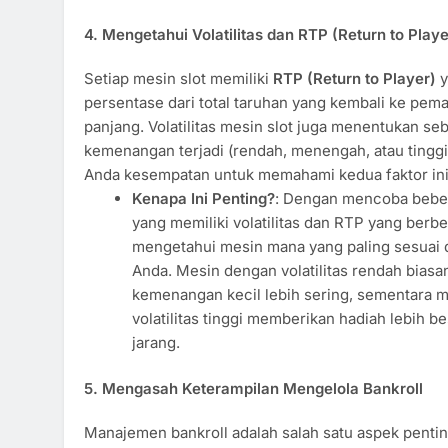
4.
Mengetahui Volatilitas dan RTP (Return to Playe
Setiap mesin slot memiliki
RTP (Return to Player)
y
persentase dari total taruhan yang kembali ke pem
panjang. Volatilitas mesin slot juga menentukan se
kemenangan terjadi (rendah, menengah, atau tingg
Anda kesempatan untuk memahami kedua faktor ini 
Kenapa Ini Penting?
: Dengan mencoba bebe
yang memiliki volatilitas dan RTP yang berbe
mengetahui mesin mana yang paling sesuai
Anda. Mesin dengan volatilitas rendah bias
kemenangan kecil lebih sering, sementara 
volatilitas tinggi memberikan hadiah lebih b
jarang.
5.
Mengasah Keterampilan Mengelola Bankroll
Manajemen bankroll adalah salah satu aspek pentin