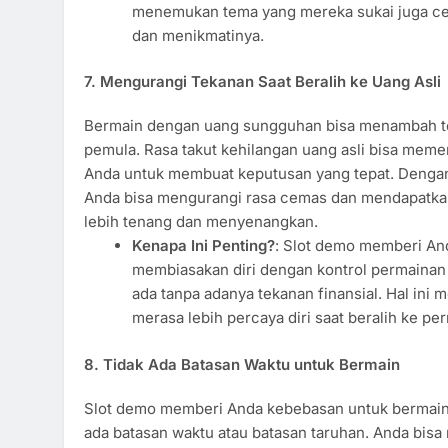
menemukan tema yang mereka sukai juga ce
dan menikmatinya.
7.
Mengurangi Tekanan Saat Beralih ke Uang Asli
Bermain dengan uang sungguhan bisa menambah te
pemula. Rasa takut kehilangan uang asli bisa me
Anda untuk membuat keputusan yang tepat. Denga
Anda bisa mengurangi rasa cemas dan mendapatk
lebih tenang dan menyenangkan.
Kenapa Ini Penting?
: Slot demo memberi An
membiasakan diri dengan kontrol permainan d
ada tanpa adanya tekanan finansial. Hal ini
merasa lebih percaya diri saat beralih ke per
8.
Tidak Ada Batasan Waktu untuk Bermain
Slot demo memberi Anda kebebasan untuk bermain 
ada batasan waktu atau batasan taruhan. Anda bis