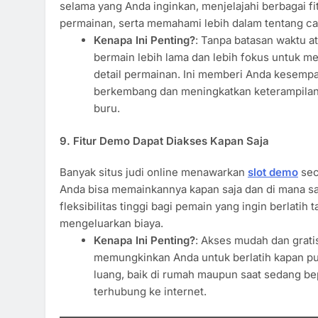
selama yang Anda inginkan, menjelajahi berbagai fi
permainan, serta memahami lebih dalam tentang car
Kenapa Ini Penting?
: Tanpa batasan waktu at
bermain lebih lama dan lebih fokus untuk me
detail permainan. Ini memberi Anda kesempa
berkembang dan meningkatkan keterampilan
buru.
9.
Fitur Demo Dapat Diakses Kapan Saja
Banyak situs judi online menawarkan
slot demo
sec
Anda bisa memainkannya kapan saja dan di mana sa
fleksibilitas tinggi bagi pemain yang ingin berlatih 
mengeluarkan biaya.
Kenapa Ini Penting?
: Akses mudah dan grati
memungkinkan Anda untuk berlatih kapan p
luang, baik di rumah maupun saat sedang be
terhubung ke internet.