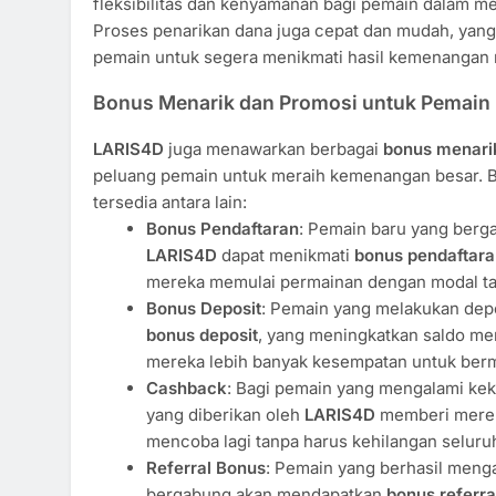
fleksibilitas dan kenyamanan bagi pemain dalam me
Proses penarikan dana juga cepat dan mudah, ya
pemain untuk segera menikmati hasil kemenangan
Bonus Menarik dan Promosi untuk Pemain
LARIS4D
juga menawarkan berbagai
bonus menari
peluang pemain untuk meraih kemenangan besar. 
tersedia antara lain:
Bonus Pendaftaran
: Pemain baru yang ber
LARIS4D
dapat menikmati
bonus pendaftara
mereka memulai permainan dengan modal t
Bonus Deposit
: Pemain yang melakukan dep
bonus deposit
, yang meningkatkan saldo m
mereka lebih banyak kesempatan untuk ber
Cashback
: Bagi pemain yang mengalami ke
yang diberikan oleh
LARIS4D
memberi merek
mencoba lagi tanpa harus kehilangan seluru
Referral Bonus
: Pemain yang berhasil meng
bergabung akan mendapatkan
bonus referra