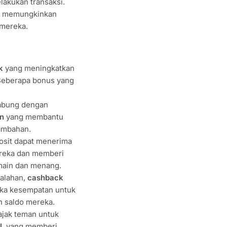
lakukan transaksi.
ng memungkinkan
 mereka.
k
yang meningkatkan
Beberapa bonus yang
gabung dengan
n
yang membantu
ambahan.
osit dapat menerima
ereka dan memberi
main dan menang.
kalahan,
cashback
a kesempatan untuk
h saldo mereka.
ajak teman untuk
l
, yang memberi