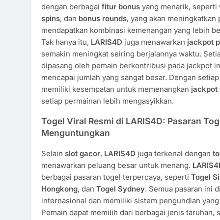
dengan berbagai
fitur bonus
yang menarik, seperti
spins
, dan
bonus rounds
, yang akan meningkatkan
mendapatkan kombinasi kemenangan yang lebih be
Tak hanya itu,
LARIS4D
juga menawarkan
jackpot p
semakin meningkat seiring berjalannya waktu. Seti
dipasang oleh pemain berkontribusi pada jackpot in
mencapai jumlah yang sangat besar. Dengan setiap
memiliki kesempatan untuk memenangkan
jackpot
setiap permainan lebih mengasyikkan.
Togel Viral Resmi di LARIS4D: Pasaran Tog
Menguntungkan
Selain
slot gacor
,
LARIS4D
juga terkenal dengan
to
menawarkan peluang besar untuk menang.
LARIS4
berbagai pasaran togel terpercaya, seperti
Togel S
Hongkong
, dan
Togel Sydney
. Semua pasaran ini d
internasional dan memiliki sistem pengundian yang 
Pemain dapat memilih dari berbagai jenis taruhan, 