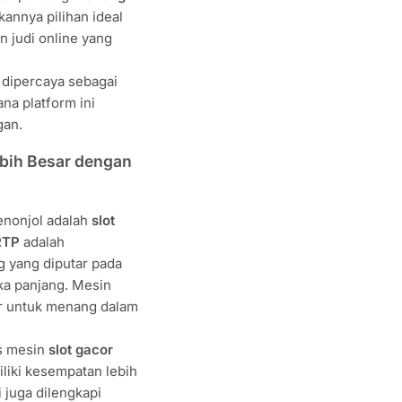
kannya pilihan ideal
 judi online yang
 dipercaya sebagai
ana platform ini
gan.
ebih Besar dengan
nonjol adalah
slot
RTP
adalah
 yang diputar pada
ka panjang. Mesin
r untuk menang dalam
is mesin
slot gacor
iliki kesempatan lebih
juga dilengkapi