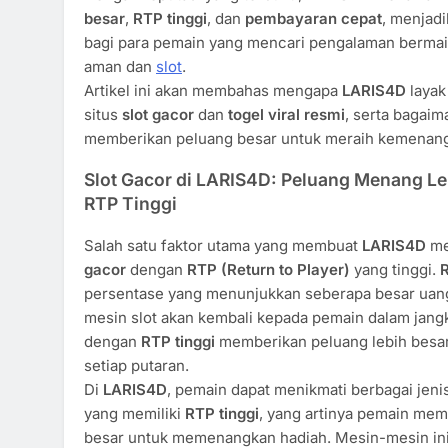
besar
,
RTP tinggi
, dan
pembayaran cepat
, menjadi
bagi para pemain yang mencari pengalaman bermain
aman dan
slot
.
Artikel ini akan membahas mengapa
LARIS4D
layak
situs
slot gacor
dan
togel viral resmi
, serta bagaim
memberikan peluang besar untuk meraih kemenan
Slot Gacor di LARIS4D: Peluang Menang L
RTP Tinggi
Salah satu faktor utama yang membuat
LARIS4D
me
gacor
dengan
RTP (Return to Player)
yang tinggi.
persentase yang menunjukkan seberapa besar uang
mesin slot akan kembali kepada pemain dalam jang
dengan
RTP tinggi
memberikan peluang lebih besa
setiap putaran.
Di
LARIS4D
, pemain dapat menikmati berbagai jen
yang memiliki
RTP tinggi
, yang artinya pemain mem
besar untuk memenangkan hadiah. Mesin-mesin ini 