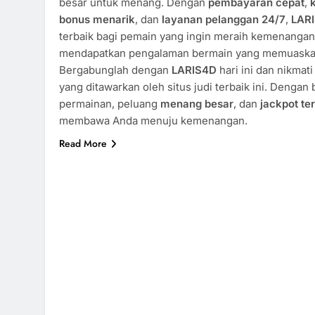
besar untuk menang. Dengan
pembayaran cepat
,
bonus menarik
, dan
layanan pelanggan 24/7
,
LAR
terbaik bagi pemain yang ingin meraih kemenangan
mendapatkan pengalaman bermain yang memuaska
Bergabunglah dengan
LARIS4D
hari ini dan nikma
yang ditawarkan oleh situs judi terbaik ini. Dengan 
permainan, peluang
menang besar
, dan
jackpot te
membawa Anda menuju kemenangan.
Read More