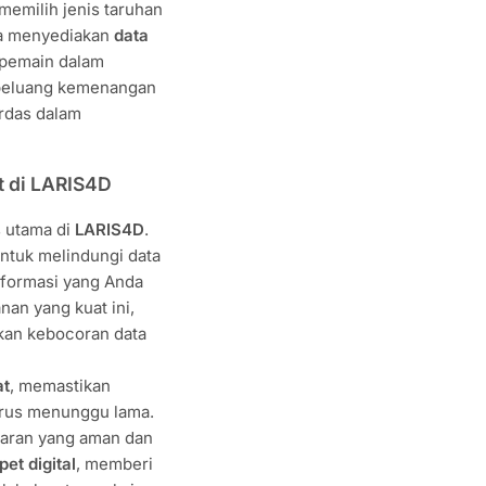
 memilih jenis taruhan
a menyediakan
data
pemain dalam
 peluang kemenangan
erdas dalam
 di LARIS4D
 utama di
LARIS4D
.
ntuk melindungi data
nformasi yang Anda
an yang kuat ini,
kan kebocoran data
at
, memastikan
rus menunggu lama.
yaran yang aman dan
et digital
, memberi