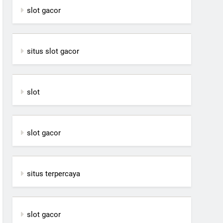
slot gacor
situs slot gacor
slot
slot gacor
situs terpercaya
slot gacor