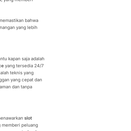
memastikan bahwa
nangan yang lebih
ntu kapan saja adalah
ce
yang tersedia 24/7
alah teknis yang
ggan yang cepat dan
yaman dan tanpa
g menawarkan
slot
 memberi peluang