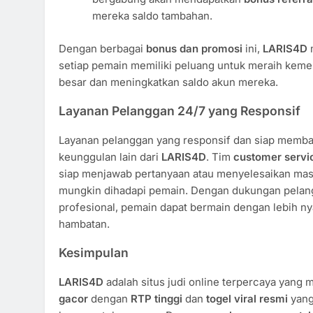
mereka saldo tambahan.
Dengan berbagai
bonus dan promosi
ini,
LARIS4D
setiap pemain memiliki peluang untuk meraih keme
besar dan meningkatkan saldo akun mereka.
Layanan Pelanggan 24/7 yang Responsif
Layanan pelanggan yang responsif dan siap memba
keunggulan lain dari
LARIS4D
. Tim
customer servi
siap menjawab pertanyaan atau menyelesaikan mas
mungkin dihadapi pemain. Dengan dukungan pelan
profesional, pemain dapat bermain dengan lebih n
hambatan.
Kesimpulan
LARIS4D
adalah situs judi online terpercaya yan
gacor
dengan
RTP tinggi
dan
togel viral resmi
yang