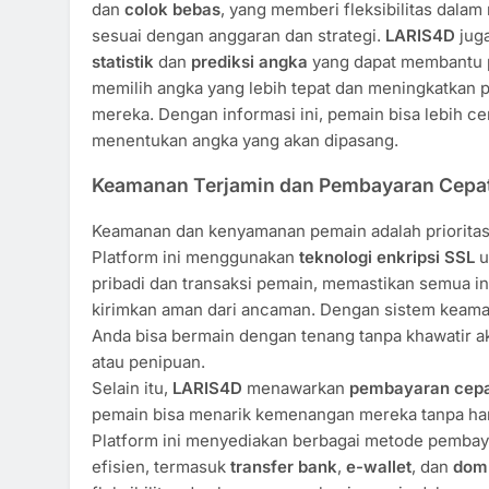
dan
colok bebas
, yang memberi fleksibilitas dalam
sesuai dengan anggaran dan strategi.
LARIS4D
jug
statistik
dan
prediksi angka
yang dapat membantu 
memilih angka yang lebih tepat dan meningkatkan
mereka. Dengan informasi ini, pemain bisa lebih c
menentukan angka yang akan dipasang.
Keamanan Terjamin dan Pembayaran Cepat
Keamanan dan kenyamanan pemain adalah prioritas
Platform ini menggunakan
teknologi enkripsi SSL
u
pribadi dan transaksi pemain, memastikan semua i
kirimkan aman dari ancaman. Dengan sistem keaman
Anda bisa bermain dengan tenang tanpa khawatir a
atau penipuan.
Selain itu,
LARIS4D
menawarkan
pembayaran cep
pemain bisa menarik kemenangan mereka tanpa ha
Platform ini menyediakan berbagai metode pemba
efisien, termasuk
transfer bank
,
e-wallet
, dan
domp