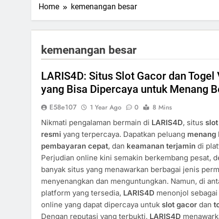
Home
kemenangan besar
kemenangan besar
LARIS4D: Situs Slot Gacor dan Togel 
yang Bisa Dipercaya untuk Menang B
E58e107
1 Year Ago
0
8 Mins
Nikmati pengalaman bermain di
LARIS4D
, situs
slo
resmi
yang terpercaya. Dapatkan peluang
menang 
pembayaran cepat
, dan
keamanan terjamin
di plat
Perjudian online kini semakin berkembang pesat, 
banyak situs yang menawarkan berbagai jenis per
menyenangkan dan menguntungkan. Namun, di anta
platform yang tersedia,
LARIS4D
menonjol sebagai s
online yang dapat dipercaya untuk
slot gacor
dan
t
Dengan reputasi yang terbukti,
LARIS4D
menawark