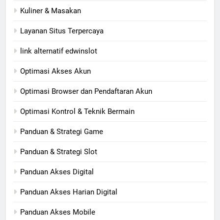
Kuliner & Masakan
Layanan Situs Terpercaya
link alternatif edwinslot
Optimasi Akses Akun
Optimasi Browser dan Pendaftaran Akun
Optimasi Kontrol & Teknik Bermain
Panduan & Strategi Game
Panduan & Strategi Slot
Panduan Akses Digital
Panduan Akses Harian Digital
Panduan Akses Mobile