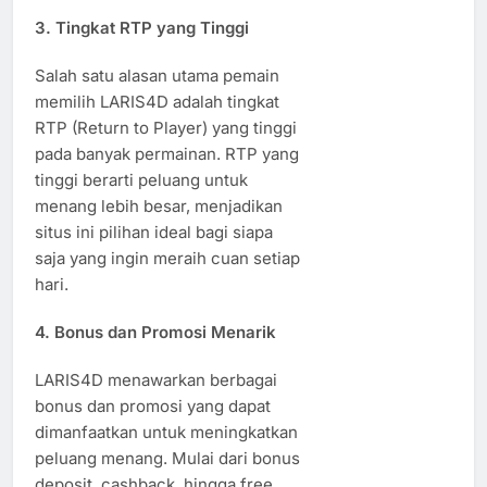
3. Tingkat RTP yang Tinggi
Salah satu alasan utama pemain
memilih LARIS4D adalah tingkat
RTP (Return to Player) yang tinggi
pada banyak permainan. RTP yang
tinggi berarti peluang untuk
menang lebih besar, menjadikan
situs ini pilihan ideal bagi siapa
saja yang ingin meraih cuan setiap
hari.
4. Bonus dan Promosi Menarik
LARIS4D menawarkan berbagai
bonus dan promosi yang dapat
dimanfaatkan untuk meningkatkan
peluang menang. Mulai dari bonus
deposit, cashback, hingga free