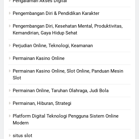
Pengalaman Akses Digital
Pengembangan Diri & Pendidikan Karakter
Pengembangan Diri, Kesehatan Mental, Produktivitas,
Kemandirian, Gaya Hidup Sehat
Perjudian Online, Teknologi, Keamanan
Permainan Kasino Online
Permainan Kasino Online, Slot Online, Panduan Mesin
Slot
Permainan Online, Taruhan Olahraga, Judi Bola
Permainan, Hiburan, Strategi
Platform Digital Teknologi Pengguna Sistem Online
Modern
situs slot