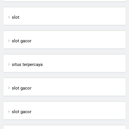
slot
slot gacor
situs terpercaya
slot gacor
slot gacor