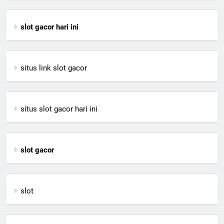
slot gacor hari ini
situs link slot gacor
situs slot gacor hari ini
slot gacor
slot