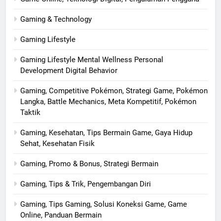
Gaming & Technology
Gaming Lifestyle
Gaming Lifestyle Mental Wellness Personal
Development Digital Behavior
Gaming, Competitive Pokémon, Strategi Game, Pokémon
Langka, Battle Mechanics, Meta Kompetitif, Pokémon
Taktik
Gaming, Kesehatan, Tips Bermain Game, Gaya Hidup
Sehat, Kesehatan Fisik
Gaming, Promo & Bonus, Strategi Bermain
Gaming, Tips & Trik, Pengembangan Diri
Gaming, Tips Gaming, Solusi Koneksi Game, Game
Online, Panduan Bermain