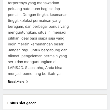
terpercaya yang menawarkan
peluang auto cuan bagi setiap
pemain. Dengan tingkat keamanan
tinggi, koleksi permainan yang
beragam, dan berbagai bonus yang
menguntungkan, situs ini menjadi
pilihan ideal bagi siapa saja yang
ingin meraih kemenangan besar.
Jangan ragu untuk bergabung dan
nikmati pengalaman bermain yang
seru dan menguntungkan di
LARIS4D. Siapa tahu, Anda bisa
menjadi pemenang berikutnya!
Read More
situs slot gacor