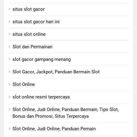
situs slot gacor
situs slot gacor hari ini
situs slot online
Slot dan Permainan
slot gacor gampang menang
Slot Gacor, Jackpot, Panduan Bermain Slot
Slot Online
slot online resmi terpercaya
Slot Online, Judi Online, Panduan Bermain, Tips Slot,
Bonus dan Promosi, Situs Terpercaya
Slot Online, Judi Online, Panduan Pemain