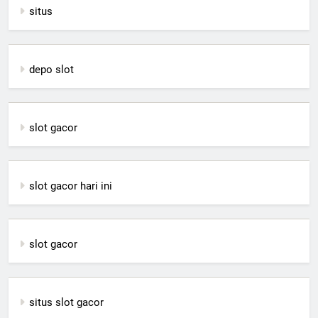
situs
depo slot
slot gacor
slot gacor hari ini
slot gacor
situs slot gacor