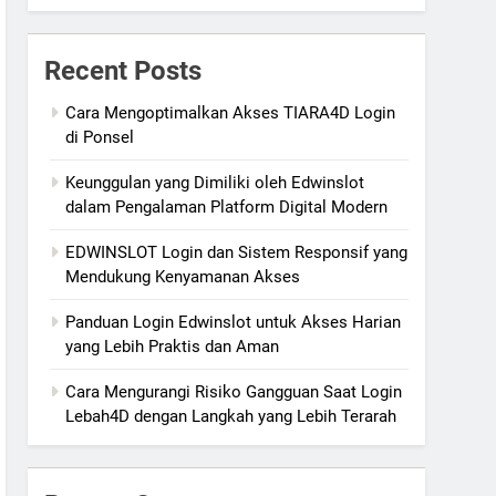
Recent Posts
Cara Mengoptimalkan Akses TIARA4D Login
di Ponsel
Keunggulan yang Dimiliki oleh Edwinslot
dalam Pengalaman Platform Digital Modern
EDWINSLOT Login dan Sistem Responsif yang
Mendukung Kenyamanan Akses
Panduan Login Edwinslot untuk Akses Harian
yang Lebih Praktis dan Aman
Cara Mengurangi Risiko Gangguan Saat Login
Lebah4D dengan Langkah yang Lebih Terarah