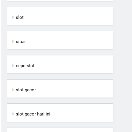
slot
situs
depo slot
slot gacor
slot gacor hari ini