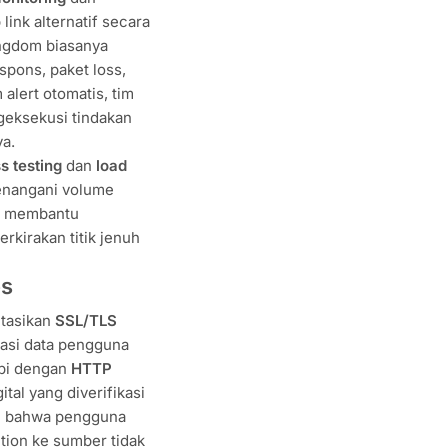
ink alternatif secara
ingdom biasanya
pons, paket loss,
alert otomatis, tim
geksekusi tindakan
a.
s testing
dan
load
enangani volume
ni membantu
rkirakan titik jenuh
es
tasikan
SSL/TLS
kasi data pengguna
api dengan
HTTP
gital yang diverifikasi
in bahwa pengguna
ction ke sumber tidak