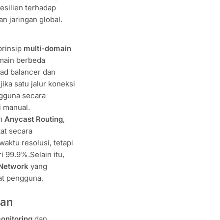
esilien terhadap
n jaringan global.
prinsip
multi-domain
main berbeda
ad balancer dan
ka satu jalur koneksi
ngguna secara
i manual.
em
Anycast Routing
,
at secara
aktu resolusi, tetapi
i 99.9%.Selain itu,
Network
yang
at pengguna,
lan
onitoring
dan