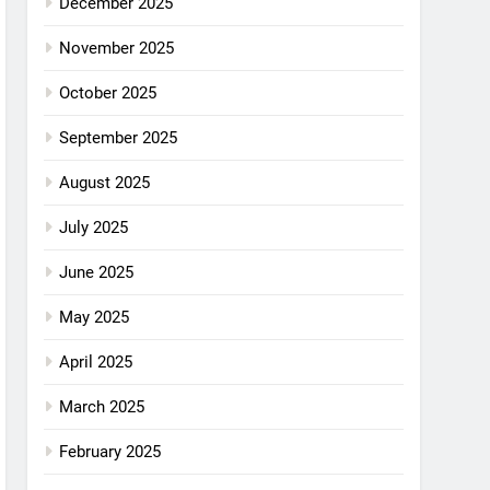
December 2025
November 2025
October 2025
September 2025
August 2025
July 2025
June 2025
May 2025
April 2025
March 2025
February 2025