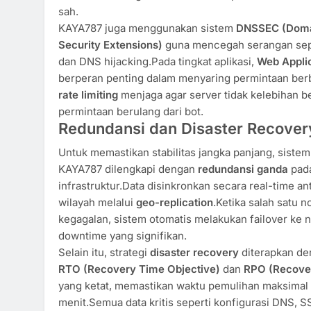
sah.
KAYA787 juga menggunakan sistem
DNSSEC (Doma
Security Extensions)
guna mencegah serangan sepe
dan DNS hijacking.Pada tingkat aplikasi,
Web Applic
berperan penting dalam menyaring permintaan ber
rate limiting
menjaga agar server tidak kelebihan b
permintaan berulang dari bot.
Redundansi dan Disaster Recover
Untuk memastikan stabilitas jangka panjang, sistem l
KAYA787 dilengkapi dengan
redundansi ganda
pada
infrastruktur.Data disinkronkan secara real-time an
wilayah melalui
geo-replication
.Ketika salah satu 
kegagalan, sistem otomatis melakukan failover ke
downtime yang signifikan.
Selain itu, strategi
disaster recovery
diterapkan de
RTO (Recovery Time Objective)
dan
RPO (Recover
yang ketat, memastikan waktu pemulihan maksimal
menit.Semua data kritis seperti konfigurasi DNS, SS