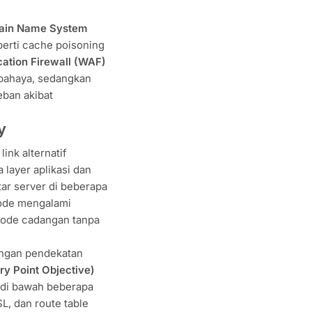
in Name System
rti cache poisoning
ation Firewall (WAF)
bahaya, sedangkan
eban akibat
y
ink alternatif
 layer aplikasi dan
tar server di beberapa
node mengalami
 node cadangan tanpa
ngan pendekatan
y Point Objective)
 di bawah beberapa
L, dan route table