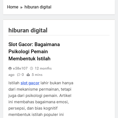
Home
hiburan digital
hiburan digital
Slot Gacor: Bagaimana
Psikologi Pemain
Membentuk Istilah
e58e107
12 months
ago
0
5 mins
Istilah
slot gacor
lahir bukan hanya
dari mekanisme permainan, tetapi
juga dari psikologi pemain. Artikel
ini membahas bagaimana emosi,
persepsi, dan bias kognitif
membentuk istilah populer ini