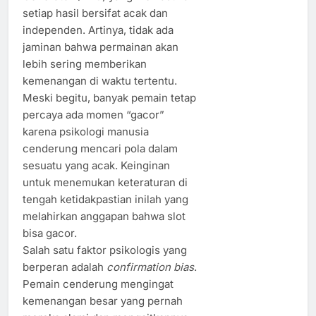
setiap hasil bersifat acak dan
independen. Artinya, tidak ada
jaminan bahwa permainan akan
lebih sering memberikan
kemenangan di waktu tertentu.
Meski begitu, banyak pemain tetap
percaya ada momen “gacor”
karena psikologi manusia
cenderung mencari pola dalam
sesuatu yang acak. Keinginan
untuk menemukan keteraturan di
tengah ketidakpastian inilah yang
melahirkan anggapan bahwa slot
bisa gacor.
Salah satu faktor psikologis yang
berperan adalah
confirmation bias
.
Pemain cenderung mengingat
kemenangan besar yang pernah