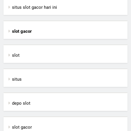
situs slot gacor hari ini
slot gacor
slot
situs
depo slot
slot gacor