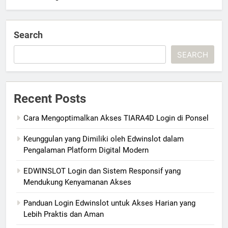
Search
SEARCH
Recent Posts
Cara Mengoptimalkan Akses TIARA4D Login di Ponsel
Keunggulan yang Dimiliki oleh Edwinslot dalam
Pengalaman Platform Digital Modern
EDWINSLOT Login dan Sistem Responsif yang
Mendukung Kenyamanan Akses
Panduan Login Edwinslot untuk Akses Harian yang
Lebih Praktis dan Aman