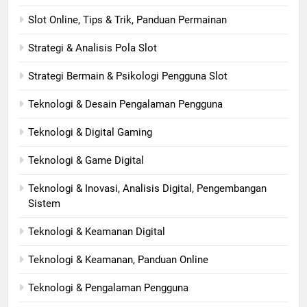
Slot Online, Tips & Trik, Panduan Permainan
Strategi & Analisis Pola Slot
Strategi Bermain & Psikologi Pengguna Slot
Teknologi & Desain Pengalaman Pengguna
Teknologi & Digital Gaming
Teknologi & Game Digital
Teknologi & Inovasi, Analisis Digital, Pengembangan
Sistem
Teknologi & Keamanan Digital
Teknologi & Keamanan, Panduan Online
Teknologi & Pengalaman Pengguna