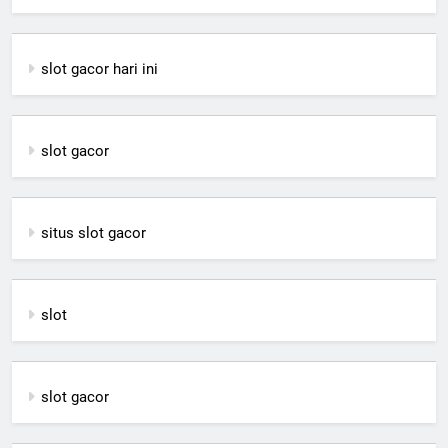
slot gacor hari ini
slot gacor
situs slot gacor
slot
slot gacor