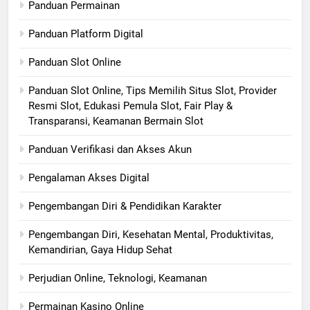
Panduan Permainan
Panduan Platform Digital
Panduan Slot Online
Panduan Slot Online, Tips Memilih Situs Slot, Provider
Resmi Slot, Edukasi Pemula Slot, Fair Play &
Transparansi, Keamanan Bermain Slot
Panduan Verifikasi dan Akses Akun
Pengalaman Akses Digital
Pengembangan Diri & Pendidikan Karakter
Pengembangan Diri, Kesehatan Mental, Produktivitas,
Kemandirian, Gaya Hidup Sehat
Perjudian Online, Teknologi, Keamanan
Permainan Kasino Online