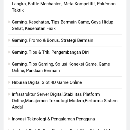
Langka, Battle Mechanics, Meta Kompetitif, Pokémon
Taktik
Gaming, Kesehatan, Tips Bermain Game, Gaya Hidup
Sehat, Kesehatan Fisik
Gaming, Promo & Bonus, Strategi Bermain
Gaming, Tips & Trik, Pengembangan Diri
Gaming, Tips Gaming, Solusi Koneksi Game, Game
Online, Panduan Bermain
Hiburan Digital Slot 4D Game Online
Infrastruktur Server Digital,Stabilitas Platform
Online,Manajemen Teknologi Modern,Performa Sistem
Andal
Inovasi Teknologi & Pengalaman Pengguna