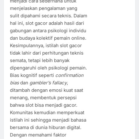
menjadi cara sederhana untuk
menjelaskan pengalaman yang
sulit dipahami secara teknis. Dalam
hal ini, slot gacor adalah hasil dari
gabungan antara psikologi individu
dan budaya kolektif pemain online.
Kesimpulannya, istilah slot gacor
tidak lahir dari perhitungan teknis
semata, tetapi lebih banyak
dipengaruhi oleh psikologi pemain.
Bias kognitif seperti
confirmation
bias
dan
gambler’s fallacy
,
ditambah dengan emosi kuat saat
menang, membentuk persepsi
bahwa slot bisa menjadi gacor.
Komunitas kemudian memperkuat
istilah ini sehingga menjadi bahasa
bersama di dunia hiburan digital.
Dengan memahami faktor