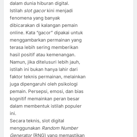
dalam dunia hiburan digital.
Istilah
slot gacor
kini menjadi
fenomena yang banyak
dibicarakan di kalangan pemain
online. Kata “gacor” dipakai untuk
menggambarkan permainan yang
terasa lebih sering memberikan
hasil positif atau kemenangan.
Namun, jika ditelusuri lebih jauh,
istilah ini bukan hanya lahir dari
faktor teknis permainan, melainkan
juga dipengaruhi oleh psikologi
pemain. Persepsi, emosi, dan bias
kognitif memainkan peran besar
dalam membentuk istilah populer
ini.
Secara teknis, slot digital
menggunakan
Random Number
Generator
(RNG) yang memastikan