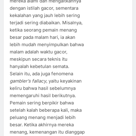
mereka alami dan mengaitkannya
dengan istilah gacor, sementara
kekalahan yang jauh lebih sering
terjadi sering diabaikan. Misalnya,
ketika seorang pemain menang
besar pada malam hari, ia akan
lebih mudah menyimpulkan bahwa
malam adalah waktu gacor,
meskipun secara teknis itu
hanyalah kebetulan semata.
Selain itu, ada juga fenomena
gambler’s fallacy
, yaitu keyakinan
keliru bahwa hasil sebelumnya
memengaruhi hasil berikutnya.
Pemain sering berpikir bahwa
setelah kalah beberapa kali, maka
peluang menang menjadi lebih
besar. Ketika akhirnya mereka
menang, kemenangan itu dianggap