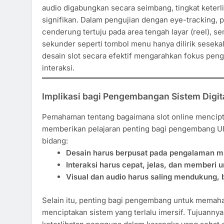
audio digabungkan secara seimbang, tingkat keterl
signifikan. Dalam pengujian dengan eye-tracking, 
cenderung tertuju pada area tengah layar (reel), 
sekunder seperti tombol menu hanya dilirik sesekal
desain slot secara efektif mengarahkan fokus peng
interaksi.
Implikasi bagi Pengembangan Sistem Digit
Pemahaman tentang bagaimana slot online mencipta
memberikan pelajaran penting bagi pengembang UI
bidang:
Desain harus berpusat pada pengalaman mu
Interaksi harus cepat, jelas, dan memberi 
Visual dan audio harus saling mendukung, 
Selain itu, penting bagi pengembang untuk memaham
menciptakan sistem yang terlalu imersif. Tujuanny