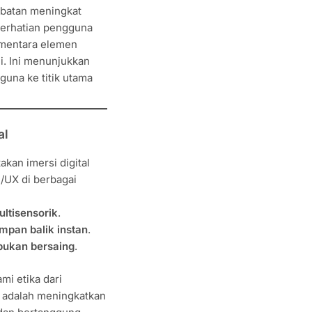
ibatan meningkat
perhatian pengguna
sementara elemen
i. Ini menunjukkan
guna ke titik utama
al
kan imersi digital
/UX di berbagai
ltisensorik
.
umpan balik instan
.
bukan bersaing
.
i etika dari
a adalah meningkatkan