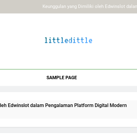
Keunggulan yang Dimiliki oleh Edwinslot dal
EDWINSLOT Login dan Sistem Respons
Panduan Login Edwinslot untuk Akse
Cara Mengoptim
le Dittle
Keunggulan yang Dimiliki oleh Edwinslot dal
ainan Edukatif Dan Produk Anak Berkualitas Di Little Dittle.
EDWINSLOT Login dan Sistem Respons
SAMPLE PAGE
Panduan Login Edwinslot untuk Akse
ot dalam Pengalaman Platform Digital Modern
EDWINSLO
1 Month Ago