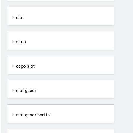
slot
situs
depo slot
slot gacor
slot gacor hari ini