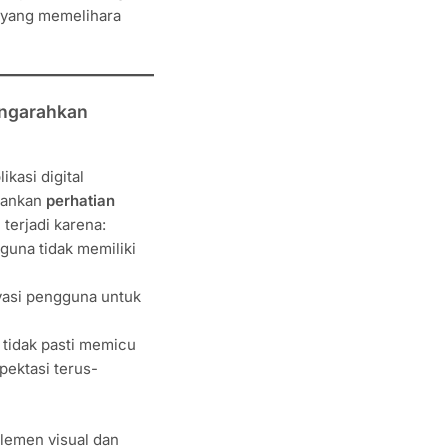
yang memelihara
engarahkan
kasi digital
hankan
perhatian
i terjadi karena:
una tidak memiliki
si pengguna untuk
tidak pasti memicu
ektasi terus-
lemen visual dan