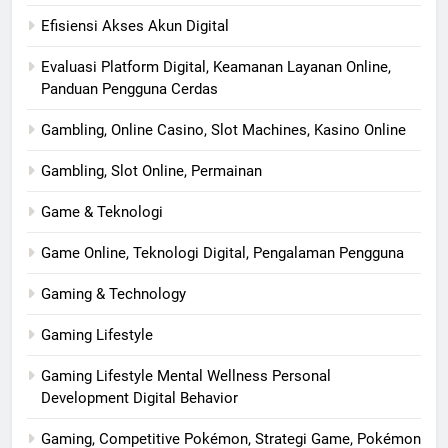
Efisiensi Akses Akun Digital
Evaluasi Platform Digital, Keamanan Layanan Online,
Panduan Pengguna Cerdas
Gambling, Online Casino, Slot Machines, Kasino Online
Gambling, Slot Online, Permainan
Game & Teknologi
Game Online, Teknologi Digital, Pengalaman Pengguna
Gaming & Technology
Gaming Lifestyle
Gaming Lifestyle Mental Wellness Personal
Development Digital Behavior
Gaming, Competitive Pokémon, Strategi Game, Pokémon