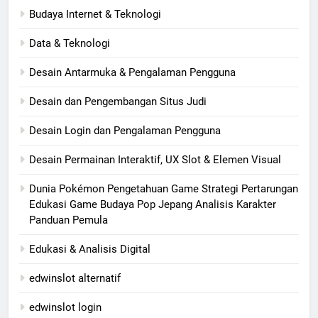
Budaya Internet & Teknologi
Data & Teknologi
Desain Antarmuka & Pengalaman Pengguna
Desain dan Pengembangan Situs Judi
Desain Login dan Pengalaman Pengguna
Desain Permainan Interaktif, UX Slot & Elemen Visual
Dunia Pokémon Pengetahuan Game Strategi Pertarungan
Edukasi Game Budaya Pop Jepang Analisis Karakter
Panduan Pemula
Edukasi & Analisis Digital
edwinslot alternatif
edwinslot login