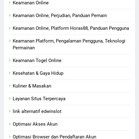
Keamanan Online
Keamanan Online, Perjudian, Panduan Pemain
Keamanan Online, Platform Horas88, Panduan Pengguna
Keamanan Platform, Pengalaman Pengguna, Teknologi
Permainan
Keamanan Togel Online
Kesehatan & Gaya Hidup
Kuliner & Masakan
Layanan Situs Terpercaya
link alternatif edwinslot
Optimasi Akses Akun
Optimasi Browser dan Pendaftaran Akun