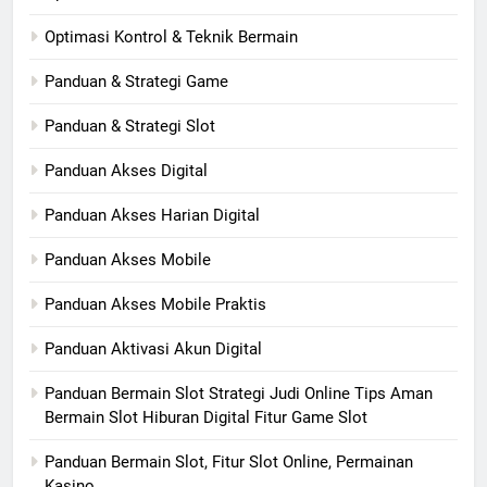
Optimasi Kontrol & Teknik Bermain
Panduan & Strategi Game
Panduan & Strategi Slot
Panduan Akses Digital
Panduan Akses Harian Digital
Panduan Akses Mobile
Panduan Akses Mobile Praktis
Panduan Aktivasi Akun Digital
Panduan Bermain Slot Strategi Judi Online Tips Aman
Bermain Slot Hiburan Digital Fitur Game Slot
Panduan Bermain Slot, Fitur Slot Online, Permainan
Kasino