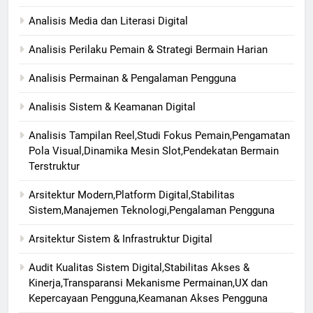
Analisis Media dan Literasi Digital
Analisis Perilaku Pemain & Strategi Bermain Harian
Analisis Permainan & Pengalaman Pengguna
Analisis Sistem & Keamanan Digital
Analisis Tampilan Reel,Studi Fokus Pemain,Pengamatan
Pola Visual,Dinamika Mesin Slot,Pendekatan Bermain
Terstruktur
Arsitektur Modern,Platform Digital,Stabilitas
Sistem,Manajemen Teknologi,Pengalaman Pengguna
Arsitektur Sistem & Infrastruktur Digital
Audit Kualitas Sistem Digital,Stabilitas Akses &
Kinerja,Transparansi Mekanisme Permainan,UX dan
Kepercayaan Pengguna,Keamanan Akses Pengguna