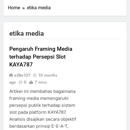
Home
etika media
etika media
Pengaruh Framing Media
terhadap Persepsi Slot
KAYA787
e58e107
10 months
ago
0
7 mins
Artikel ini membahas bagaimana
framing media memengaruhi
persepsi publik terhadap sistem
slot pada platform KAYA787.
Analisis disajikan secara objektif
berdasarkan prinsip E-E-A-T,