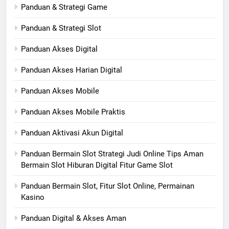
Panduan & Strategi Game
Panduan & Strategi Slot
Panduan Akses Digital
Panduan Akses Harian Digital
Panduan Akses Mobile
Panduan Akses Mobile Praktis
Panduan Aktivasi Akun Digital
Panduan Bermain Slot Strategi Judi Online Tips Aman
Bermain Slot Hiburan Digital Fitur Game Slot
Panduan Bermain Slot, Fitur Slot Online, Permainan
Kasino
Panduan Digital & Akses Aman