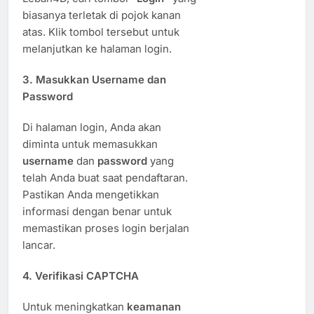
biasanya terletak di pojok kanan
atas. Klik tombol tersebut untuk
melanjutkan ke halaman login.
3.
Masukkan Username dan
Password
Di halaman login, Anda akan
diminta untuk memasukkan
username
dan
password
yang
telah Anda buat saat pendaftaran.
Pastikan Anda mengetikkan
informasi dengan benar untuk
memastikan proses login berjalan
lancar.
4.
Verifikasi CAPTCHA
Untuk meningkatkan
keamanan