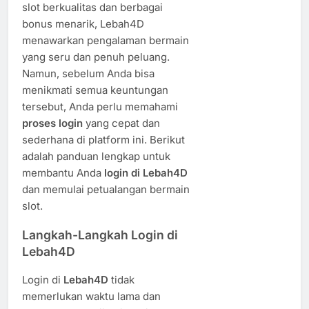
slot berkualitas dan berbagai
bonus menarik, Lebah4D
menawarkan pengalaman bermain
yang seru dan penuh peluang.
Namun, sebelum Anda bisa
menikmati semua keuntungan
tersebut, Anda perlu memahami
proses login
yang cepat dan
sederhana di platform ini. Berikut
adalah panduan lengkap untuk
membantu Anda
login di Lebah4D
dan memulai petualangan bermain
slot.
Langkah-Langkah Login di
Lebah4D
Login di
Lebah4D
tidak
memerlukan waktu lama dan