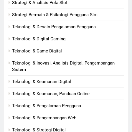
Strategi & Analisis Pola Slot
Strategi Bermain & Psikologi Pengguna Slot
Teknologi & Desain Pengalaman Pengguna
Teknologi & Digital Gaming
Teknologi & Game Digital
Teknologi & Inovasi, Analisis Digital, Pengembangan
Sistem
Teknologi & Keamanan Digital
Teknologi & Keamanan, Panduan Online
Teknologi & Pengalaman Pengguna
Teknologi & Pengembangan Web
Teknologi & Strategi Digital