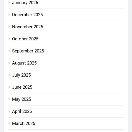
January 2026
December 2025
November 2025
October 2025
September 2025
August 2025
July 2025
June 2025
May 2025
April 2025
March 2025