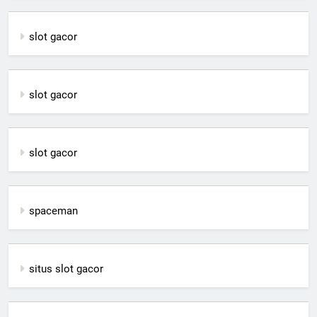
slot gacor
slot gacor
slot gacor
spaceman
situs slot gacor