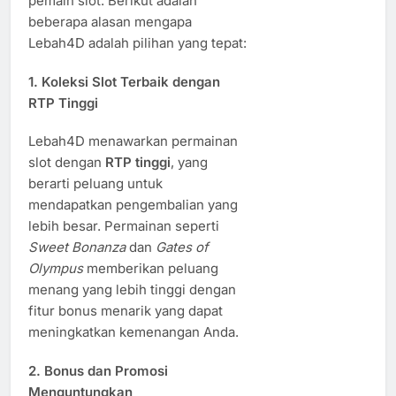
pemain slot. Berikut adalah
beberapa alasan mengapa
Lebah4D adalah pilihan yang tepat:
1.
Koleksi Slot Terbaik dengan
RTP Tinggi
Lebah4D menawarkan permainan
slot dengan
RTP tinggi
, yang
berarti peluang untuk
mendapatkan pengembalian yang
lebih besar. Permainan seperti
Sweet Bonanza
dan
Gates of
Olympus
memberikan peluang
menang yang lebih tinggi dengan
fitur bonus menarik yang dapat
meningkatkan kemenangan Anda.
2.
Bonus dan Promosi
Menguntungkan