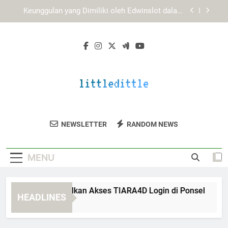
Skip
EDWINSLOT Login dan Sistem Responsif yang
to
Mendukung Kenyamanan Akses
content
Panduan Login Edwinslot untuk Akses Harian
yang Lebih Praktis dan Aman
Cara Mengoptimalkan Akses TIARA4D Login di
Ponsel
Keunggulan yang Dimiliki oleh Edwinslot dalam
Pengalaman Platform Digital Modern
EDWINSLOT Login dan Sistem Responsif yang
Mendukung Kenyamanan Akses
Little Dittle
Dapatkan Mainan Edukatif Dan Produk
Panduan Login Edwinslot untuk Akses Harian
NEWSLETTER
RANDOM NEWS
yang Lebih Praktis dan Aman
Anak Berkualitas Di Little Dittle.
MENU
ra Mengoptimalkan Akses TIARA4D Login di Ponsel
Keu
HEADLINES
Month Ago
1 M