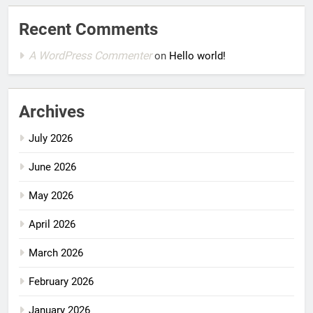
Recent Comments
A WordPress Commenter
on
Hello world!
Archives
July 2026
June 2026
May 2026
April 2026
March 2026
February 2026
January 2026