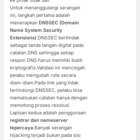
ke pihak tidak sah
Untuk menanggulangi serangan
ini, langkah pertama adalah
menerapkan
DNSSEC (Domain
Name System Security
Extensions)
.DNSSEC bertindak
sebagai tanda tangan digital pada
catatan DNS sehingga setiap
respon DNS harus memiliki bukti
kriptografis.Validasi ini mencegah
pelaku mengubah rute secara
diam-diam.Pada link yang tidak
terlindungi DNSSEC, pelaku bisa
memalsukan catatan hanya dengan
memotong proses resolusi
Lapisan kedua adalah penggunaan
registrar dan nameserver
tepercaya
.Banyak serangan
hijacking terjadi bukan pada sisi