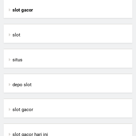
slot gacor
slot
situs
depo slot
slot gacor
slot gacor hari ini