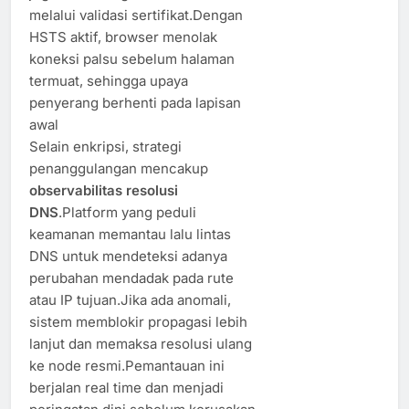
melalui validasi sertifikat.Dengan
HSTS aktif, browser menolak
koneksi palsu sebelum halaman
termuat, sehingga upaya
penyerang berhenti pada lapisan
awal
Selain enkripsi, strategi
penanggulangan mencakup
observabilitas resolusi
DNS
.Platform yang peduli
keamanan memantau lalu lintas
DNS untuk mendeteksi adanya
perubahan mendadak pada rute
atau IP tujuan.Jika ada anomali,
sistem memblokir propagasi lebih
lanjut dan memaksa resolusi ulang
ke node resmi.Pemantauan ini
berjalan real time dan menjadi