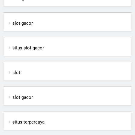
slot gacor
situs slot gacor
slot
slot gacor
situs terpercaya