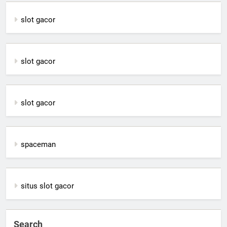
slot gacor
slot gacor
slot gacor
spaceman
situs slot gacor
Search