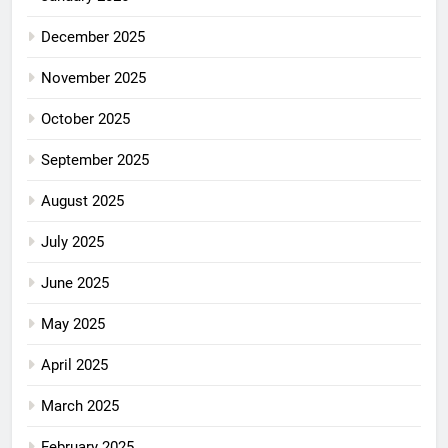
December 2025
November 2025
October 2025
September 2025
August 2025
July 2025
June 2025
May 2025
April 2025
March 2025
February 2025