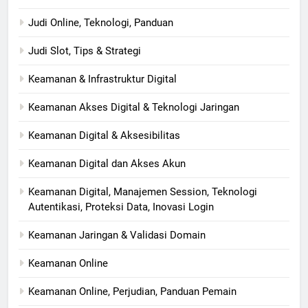
Judi Online, Teknologi, Panduan
Judi Slot, Tips & Strategi
Keamanan & Infrastruktur Digital
Keamanan Akses Digital & Teknologi Jaringan
Keamanan Digital & Aksesibilitas
Keamanan Digital dan Akses Akun
Keamanan Digital, Manajemen Session, Teknologi
Autentikasi, Proteksi Data, Inovasi Login
Keamanan Jaringan & Validasi Domain
Keamanan Online
Keamanan Online, Perjudian, Panduan Pemain