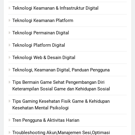
Teknologi Keamanan & Infrastruktur Digital
Teknologi Keamanan Platform
Teknologi Permainan Digital
Teknologi Platform Digital
Teknologi Web & Desain Digital
Teknologi, Keamanan Digital, Panduan Pengguna
Tips Bermain Game Sehat Pengembangan Diri
Keterampilan Sosial Game dan Kehidupan Sosial
Tips Gaming Kesehatan Fisik Game & Kehidupan
Kesehatan Mental Psikologi
Tren Pengguna & Aktivitas Harian
Troubleshooting Akun,Manajemen Sesi,Optimasi