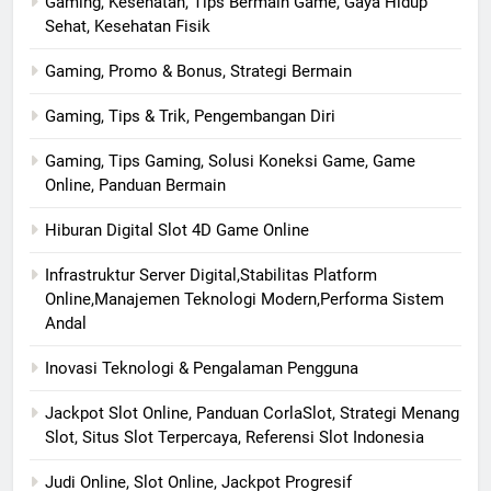
Gaming, Kesehatan, Tips Bermain Game, Gaya Hidup
Sehat, Kesehatan Fisik
Gaming, Promo & Bonus, Strategi Bermain
Gaming, Tips & Trik, Pengembangan Diri
Gaming, Tips Gaming, Solusi Koneksi Game, Game
Online, Panduan Bermain
Hiburan Digital Slot 4D Game Online
Infrastruktur Server Digital,Stabilitas Platform
Online,Manajemen Teknologi Modern,Performa Sistem
Andal
Inovasi Teknologi & Pengalaman Pengguna
Jackpot Slot Online, Panduan CorlaSlot, Strategi Menang
Slot, Situs Slot Terpercaya, Referensi Slot Indonesia
Judi Online, Slot Online, Jackpot Progresif