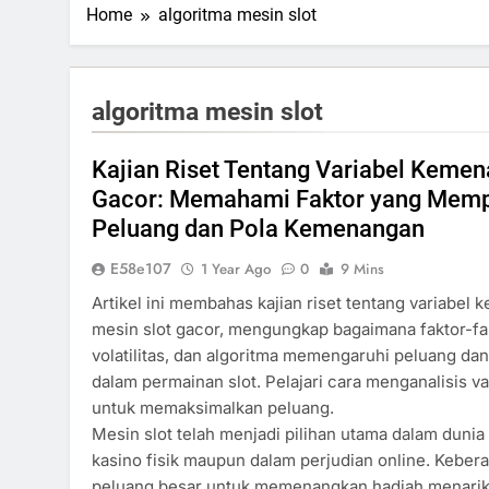
Home
algoritma mesin slot
algoritma mesin slot
Kajian Riset Tentang Variabel Kemen
Gacor: Memahami Faktor yang Memp
Peluang dan Pola Kemenangan
E58e107
1 Year Ago
0
9 Mins
Artikel ini membahas kajian riset tentang variabel
mesin slot gacor, mengungkap bagaimana faktor-fak
volatilitas, dan algoritma memengaruhi peluang d
dalam permainan slot. Pelajari cara menganalisis 
untuk memaksimalkan peluang.
Mesin slot telah menjadi pilihan utama dalam dunia 
kasino fisik maupun dalam perjudian online. Keber
peluang besar untuk memenangkan hadiah menarik