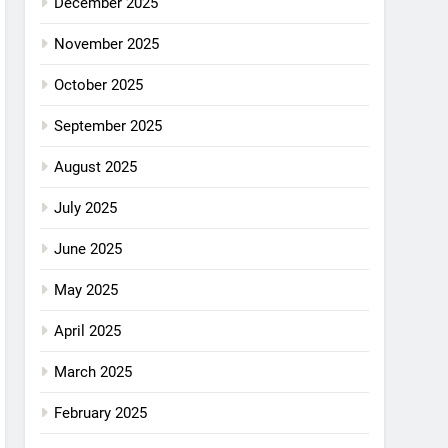
December 2025
November 2025
October 2025
September 2025
August 2025
July 2025
June 2025
May 2025
April 2025
March 2025
February 2025