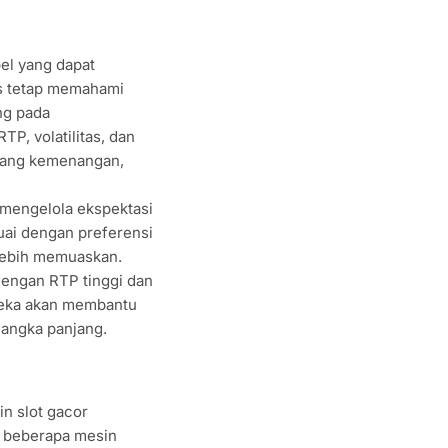
bel yang dapat
s tetap memahami
ng pada
TP, volatilitas, dan
uang kemenangan,
 mengelola ekspektasi
uai dengan preferensi
lebih memuaskan.
dengan RTP tinggi dan
ereka akan membantu
angka panjang.
in slot gacor
 beberapa mesin