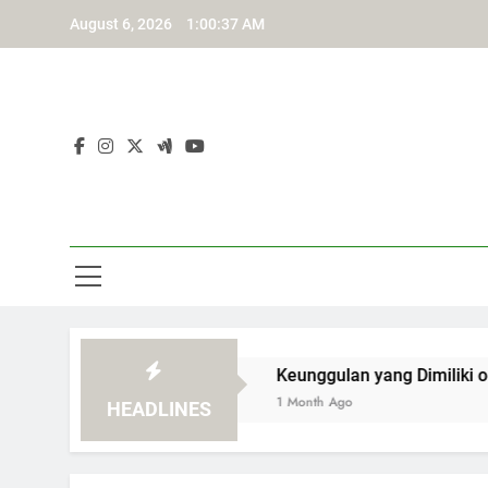
Skip
August 6, 2026
1:00:38 AM
to
content
Litt
Dapatkan M
Login di Ponsel
Keunggulan yang Dimiliki oleh Edwinsl
1 Month Ago
HEADLINES