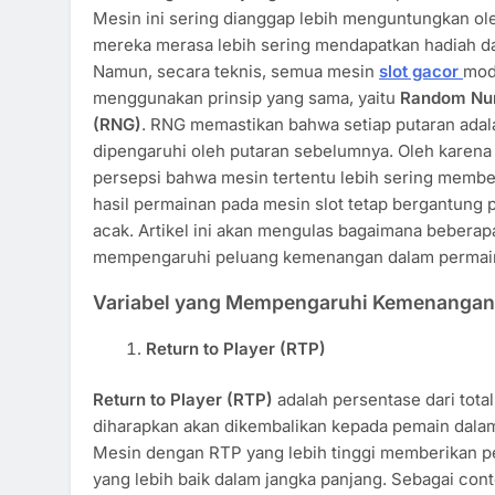
Mesin ini sering dianggap lebih menguntungkan ol
mereka merasa lebih sering mendapatkan hadiah da
Namun, secara teknis, semua mesin
slot gacor
mod
menggunakan prinsip yang sama, yaitu
Random Nu
(RNG)
. RNG memastikan bahwa setiap putaran adala
dipengaruhi oleh putaran sebelumnya. Oleh karena 
persepsi bahwa mesin tertentu lebih sering memb
hasil permainan pada mesin slot tetap bergantung p
acak. Artikel ini akan mengulas bagaimana beberapa
mempengaruhi peluang kemenangan dalam permain
Variabel yang Mempengaruhi Kemenangan 
Return to Player (RTP)
Return to Player (RTP)
adalah persentase dari tota
diharapkan akan dikembalikan kepada pemain dalam
Mesin dengan RTP yang lebih tinggi memberikan 
yang lebih baik dalam jangka panjang. Sebagai con