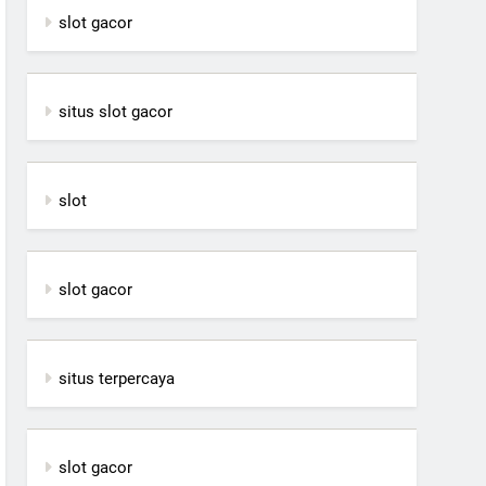
slot gacor
situs slot gacor
slot
slot gacor
situs terpercaya
slot gacor