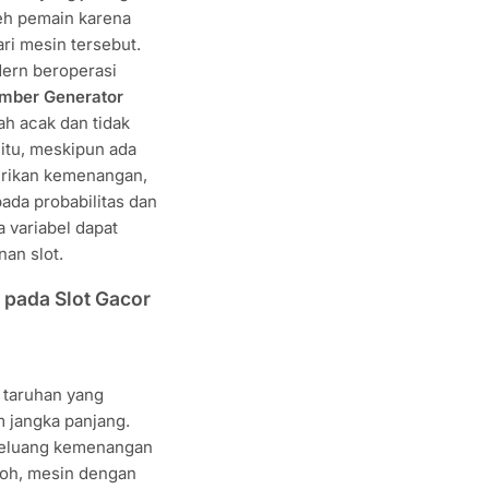
eh pemain karena
ri mesin tersebut.
ern beroperasi
mber Generator
h acak dan tidak
itu, meskipun ada
erikan kemenangan,
ada probabilitas dan
 variabel dapat
an slot.
pada Slot Gacor
l taruhan yang
 jangka panjang.
peluang kemenangan
toh, mesin dengan