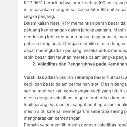
RTP 96% berarti bahwa untuk setiap 100 unit yang 
ini diharapkan mengembalikan sekitar 96 unit kep
jangka panjang.
Dalam kajian riset, RTP memainkan peran besar d
peluang kemenangan dalam jangka panjang. Mesin 
cenderung lebih menguntungkan bagi pemain, mesk
putaran tetap acak. Dengan memilih mesin dengan 
dapat meningkatkan peluang mereka untuk menda
lebih besar dari taruhan mereka dalam jangka panja
Volatilitas dan Pengaruhnya pada Kemena
Volatilitas
adalah ukuran seberapa besar fluktuasi
kecil dan besar dalam permainan slot. Mesin dengan
sering memberikan kemenangan kecil yang lebih s
mesin dengan volatilitas tinggi memberikan kemena
lebih jarang. Variabel ini sangat penting dalam ana
mesin slot, karena memengaruhi seberapa sering 
mengharapkan kemenangan.
Pemain yang memilih mesin dengan volatilitas re