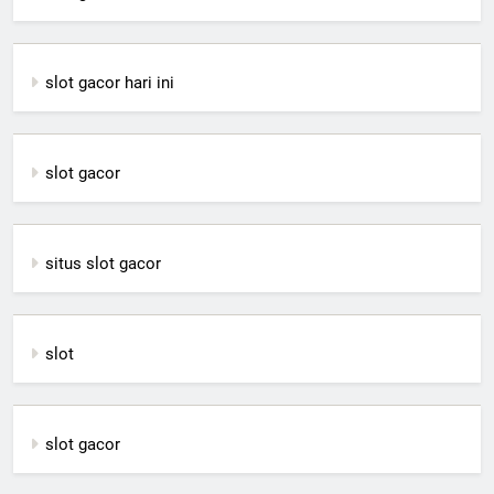
slot gacor hari ini
slot gacor
situs slot gacor
slot
slot gacor