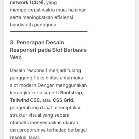
network (CDN)
, yang
mempercepat waktu muat halaman
serta meningkatkan efisiensi
bandwidth pengguna.
3. Penerapan Desain
Responsif pada Slot Berbasis
Web
Desain responsif menjadi tulang
punggung fleksibilitas antarmuka
slot modern.Dengan menggunakan
kerangka kerja seperti
Bootstrap
,
Tailwind CSS
, atau
CSS Grid
,
pengembang dapat menciptakan
struktur visual yang secara
otomatis menyesuaikan ukuran
dan proporsinya terhadap berbagai
resolusi layar.