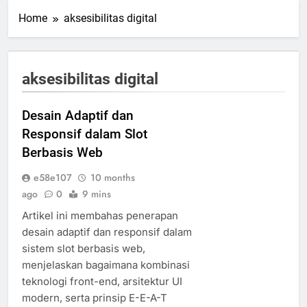
Home
aksesibilitas digital
aksesibilitas digital
Desain Adaptif dan
Responsif dalam Slot
Berbasis Web
e58e107
10 months
ago
0
9 mins
Artikel ini membahas penerapan
desain adaptif dan responsif dalam
sistem slot berbasis web,
menjelaskan bagaimana kombinasi
teknologi front-end, arsitektur UI
modern, serta prinsip E-E-A-T