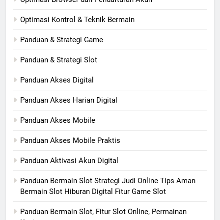
Optimasi Kontrol & Teknik Bermain
Panduan & Strategi Game
Panduan & Strategi Slot
Panduan Akses Digital
Panduan Akses Harian Digital
Panduan Akses Mobile
Panduan Akses Mobile Praktis
Panduan Aktivasi Akun Digital
Panduan Bermain Slot Strategi Judi Online Tips Aman
Bermain Slot Hiburan Digital Fitur Game Slot
Panduan Bermain Slot, Fitur Slot Online, Permainan