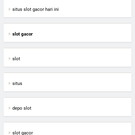
situs slot gacor hari ini
slot gacor
slot
situs
depo slot
slot gacor