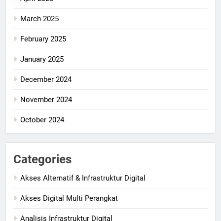
March 2025
February 2025
January 2025
December 2024
November 2024
October 2024
Categories
Akses Alternatif & Infrastruktur Digital
Akses Digital Multi Perangkat
Analisis Infrastruktur Digital