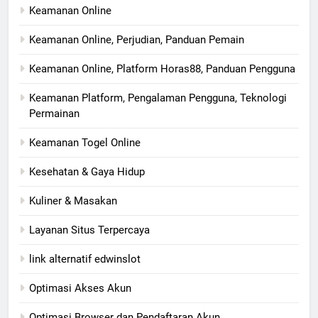
Keamanan Online
Keamanan Online, Perjudian, Panduan Pemain
Keamanan Online, Platform Horas88, Panduan Pengguna
Keamanan Platform, Pengalaman Pengguna, Teknologi
Permainan
Keamanan Togel Online
Kesehatan & Gaya Hidup
Kuliner & Masakan
Layanan Situs Terpercaya
link alternatif edwinslot
Optimasi Akses Akun
Optimasi Browser dan Pendaftaran Akun