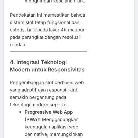
menghindari kesalahan klik.
Pendekatan ini memastikan bahwa
sistem slot tetap fungsional dan
estetis, baik pada layar 4K maupun
pada perangkat dengan resolusi
rendah.
4. Integrasi Teknologi
Modern untuk Responsivitas
Pengembangan slot berbasis web
yang adaptif dan responsif kini
semakin bergantung pada
teknologi modern seperti:
Progressive Web App
(PWA):
Menggabungkan
keunggulan aplikasi web
dan native, memungkinkan