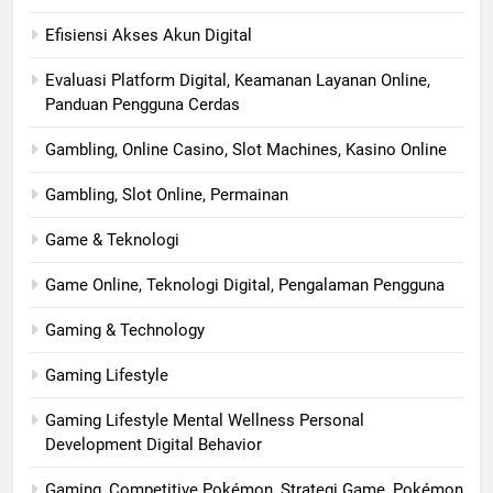
Efisiensi Akses Akun Digital
Evaluasi Platform Digital, Keamanan Layanan Online,
Panduan Pengguna Cerdas
Gambling, Online Casino, Slot Machines, Kasino Online
Gambling, Slot Online, Permainan
Game & Teknologi
Game Online, Teknologi Digital, Pengalaman Pengguna
Gaming & Technology
Gaming Lifestyle
Gaming Lifestyle Mental Wellness Personal
Development Digital Behavior
Gaming, Competitive Pokémon, Strategi Game, Pokémon