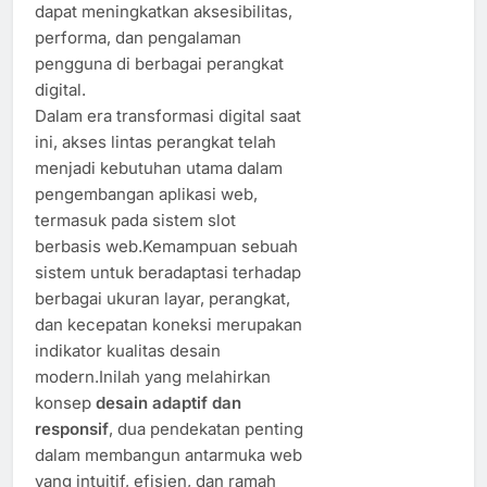
dapat meningkatkan aksesibilitas,
performa, dan pengalaman
pengguna di berbagai perangkat
digital.
Dalam era transformasi digital saat
ini, akses lintas perangkat telah
menjadi kebutuhan utama dalam
pengembangan aplikasi web,
termasuk pada sistem slot
berbasis web.Kemampuan sebuah
sistem untuk beradaptasi terhadap
berbagai ukuran layar, perangkat,
dan kecepatan koneksi merupakan
indikator kualitas desain
modern.Inilah yang melahirkan
konsep
desain adaptif dan
responsif
, dua pendekatan penting
dalam membangun antarmuka web
yang intuitif, efisien, dan ramah