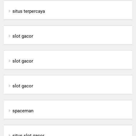
situs terpercaya
slot gacor
slot gacor
slot gacor
spaceman
situs slot gacor