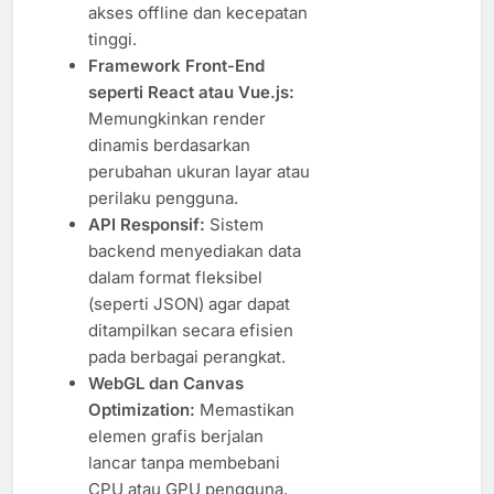
akses offline dan kecepatan
tinggi.
Framework Front-End
seperti React atau Vue.js:
Memungkinkan render
dinamis berdasarkan
perubahan ukuran layar atau
perilaku pengguna.
API Responsif:
Sistem
backend menyediakan data
dalam format fleksibel
(seperti JSON) agar dapat
ditampilkan secara efisien
pada berbagai perangkat.
WebGL dan Canvas
Optimization:
Memastikan
elemen grafis berjalan
lancar tanpa membebani
CPU atau GPU pengguna.