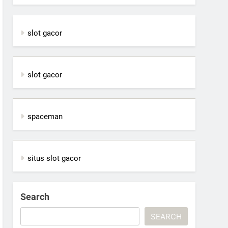
slot gacor
slot gacor
spaceman
situs slot gacor
Search
SEARCH