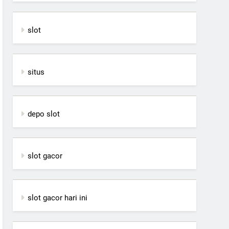
slot
situs
depo slot
slot gacor
slot gacor hari ini