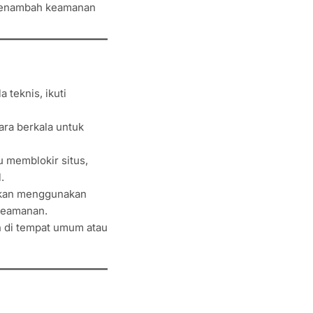
enambah keamanan
 teknis, ikuti
ara berkala untuk
u memblokir situs,
.
kan menggunakan
 keamanan.
in di tempat umum atau