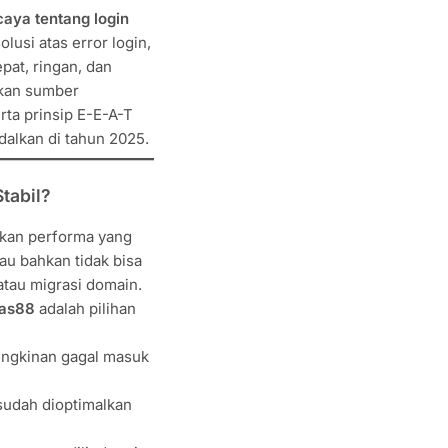
aya tentang login
olusi atas error login,
pat, ringan, dan
rkan sumber
rta prinsip E-E-A-T
ndalkan di tahun 2025.
tabil?
kan performa yang
tau bahkan tidak bisa
atau migrasi domain.
ras88
adalah pilihan
ngkinan gagal masuk
sudah dioptimalkan