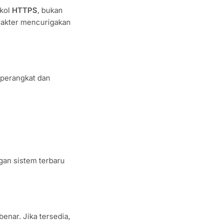
okol
HTTPS
, bukan
rakter mencurigakan
 perangkat dan
gan sistem terbaru
enar. Jika tersedia,