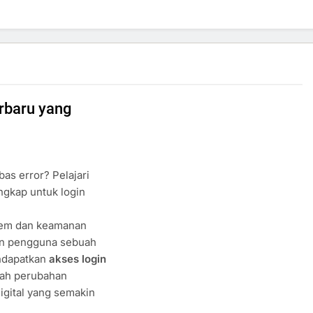
erbaru yang
as error? Pelajari
ngkap untuk login
istem dan keamanan
an pengguna sebuah
ndapatkan
akses login
ngah perubahan
igital yang semakin