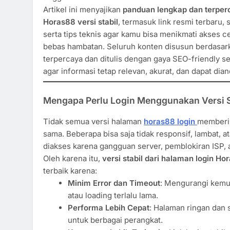
Artikel ini menyajikan
panduan lengkap dan terperc
Horas88 versi stabil
, termasuk link resmi terbaru, s
serta tips teknis agar kamu bisa menikmati akses ce
bebas hambatan. Seluruh konten disusun berdasa
terpercaya dan ditulis dengan gaya SEO-friendly se
agar informasi tetap relevan, akurat, dan dapat dia
Mengapa Perlu Login Menggunakan Versi S
Tidak semua versi halaman
horas88 login
memberi
sama. Beberapa bisa saja tidak responsif, lambat, a
diakses karena gangguan server, pemblokiran ISP, 
Oleh karena itu,
versi stabil dari halaman login Ho
terbaik karena:
Minim Error dan Timeout
: Mengurangi kemu
atau loading terlalu lama.
Performa Lebih Cepat
: Halaman ringan dan 
untuk berbagai perangkat.