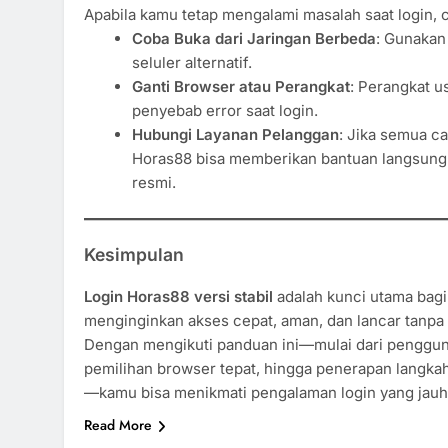
Apabila kamu tetap mengalami masalah saat login, c
Coba Buka dari Jaringan Berbeda
: Gunakan 
seluler alternatif.
Ganti Browser atau Perangkat
: Perangkat u
penyebab error saat login.
Hubungi Layanan Pelanggan
: Jika semua ca
Horas88 bisa memberikan bantuan langsung 
resmi.
Kesimpulan
Login Horas88 versi stabil
adalah kunci utama bag
menginginkan akses cepat, aman, dan lancar tanpa
Dengan mengikuti panduan ini—mulai dari pengguna
pemilihan browser tepat, hingga penerapan langk
—kamu bisa menikmati pengalaman login yang jauh 
Read More