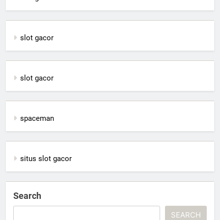
slot gacor
slot gacor
spaceman
situs slot gacor
Search
SEARCH