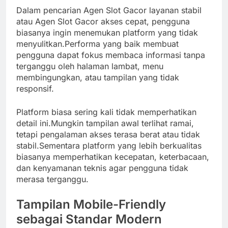
Dalam pencarian Agen Slot Gacor layanan stabil
atau Agen Slot Gacor akses cepat, pengguna
biasanya ingin menemukan platform yang tidak
menyulitkan.Performa yang baik membuat
pengguna dapat fokus membaca informasi tanpa
terganggu oleh halaman lambat, menu
membingungkan, atau tampilan yang tidak
responsif.
Platform biasa sering kali tidak memperhatikan
detail ini.Mungkin tampilan awal terlihat ramai,
tetapi pengalaman akses terasa berat atau tidak
stabil.Sementara platform yang lebih berkualitas
biasanya memperhatikan kecepatan, keterbacaan,
dan kenyamanan teknis agar pengguna tidak
merasa terganggu.
Tampilan Mobile-Friendly
sebagai Standar Modern