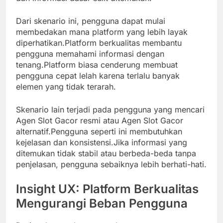
Dari skenario ini, pengguna dapat mulai
membedakan mana platform yang lebih layak
diperhatikan.Platform berkualitas membantu
pengguna memahami informasi dengan
tenang.Platform biasa cenderung membuat
pengguna cepat lelah karena terlalu banyak
elemen yang tidak terarah.
Skenario lain terjadi pada pengguna yang mencari
Agen Slot Gacor resmi atau Agen Slot Gacor
alternatif.Pengguna seperti ini membutuhkan
kejelasan dan konsistensi.Jika informasi yang
ditemukan tidak stabil atau berbeda-beda tanpa
penjelasan, pengguna sebaiknya lebih berhati-hati.
Insight UX: Platform Berkualitas
Mengurangi Beban Pengguna