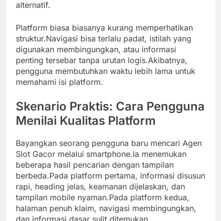
alternatif.
Platform biasa biasanya kurang memperhatikan
struktur.Navigasi bisa terlalu padat, istilah yang
digunakan membingungkan, atau informasi
penting tersebar tanpa urutan logis.Akibatnya,
pengguna membutuhkan waktu lebih lama untuk
memahami isi platform.
Skenario Praktis: Cara Pengguna
Menilai Kualitas Platform
Bayangkan seorang pengguna baru mencari Agen
Slot Gacor melalui smartphone.Ia menemukan
beberapa hasil pencarian dengan tampilan
berbeda.Pada platform pertama, informasi disusun
rapi, heading jelas, keamanan dijelaskan, dan
tampilan mobile nyaman.Pada platform kedua,
halaman penuh klaim, navigasi membingungkan,
dan informasi dasar sulit ditemukan.