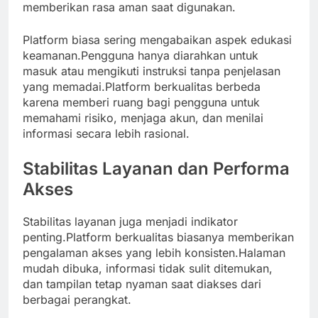
memberikan rasa aman saat digunakan.
Platform biasa sering mengabaikan aspek edukasi
keamanan.Pengguna hanya diarahkan untuk
masuk atau mengikuti instruksi tanpa penjelasan
yang memadai.Platform berkualitas berbeda
karena memberi ruang bagi pengguna untuk
memahami risiko, menjaga akun, dan menilai
informasi secara lebih rasional.
Stabilitas Layanan dan Performa
Akses
Stabilitas layanan juga menjadi indikator
penting.Platform berkualitas biasanya memberikan
pengalaman akses yang lebih konsisten.Halaman
mudah dibuka, informasi tidak sulit ditemukan,
dan tampilan tetap nyaman saat diakses dari
berbagai perangkat.