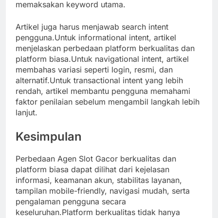
memaksakan keyword utama.
Artikel juga harus menjawab search intent
pengguna.Untuk informational intent, artikel
menjelaskan perbedaan platform berkualitas dan
platform biasa.Untuk navigational intent, artikel
membahas variasi seperti login, resmi, dan
alternatif.Untuk transactional intent yang lebih
rendah, artikel membantu pengguna memahami
faktor penilaian sebelum mengambil langkah lebih
lanjut.
Kesimpulan
Perbedaan Agen Slot Gacor berkualitas dan
platform biasa dapat dilihat dari kejelasan
informasi, keamanan akun, stabilitas layanan,
tampilan mobile-friendly, navigasi mudah, serta
pengalaman pengguna secara
keseluruhan.Platform berkualitas tidak hanya