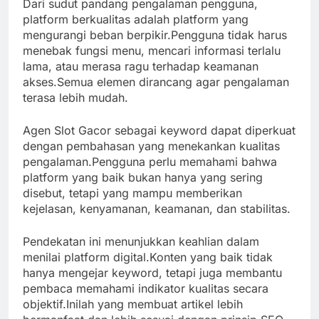
Dari sudut pandang pengalaman pengguna,
platform berkualitas adalah platform yang
mengurangi beban berpikir.Pengguna tidak harus
menebak fungsi menu, mencari informasi terlalu
lama, atau merasa ragu terhadap keamanan
akses.Semua elemen dirancang agar pengalaman
terasa lebih mudah.
Agen Slot Gacor sebagai keyword dapat diperkuat
dengan pembahasan yang menekankan kualitas
pengalaman.Pengguna perlu memahami bahwa
platform yang baik bukan hanya yang sering
disebut, tetapi yang mampu memberikan
kejelasan, kenyamanan, keamanan, dan stabilitas.
Pendekatan ini menunjukkan keahlian dalam
menilai platform digital.Konten yang baik tidak
hanya mengejar keyword, tetapi juga membantu
pembaca memahami indikator kualitas secara
objektif.Inilah yang membuat artikel lebih