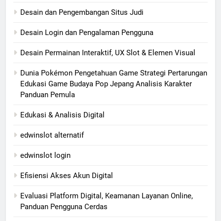
Desain dan Pengembangan Situs Judi
Desain Login dan Pengalaman Pengguna
Desain Permainan Interaktif, UX Slot & Elemen Visual
Dunia Pokémon Pengetahuan Game Strategi Pertarungan
Edukasi Game Budaya Pop Jepang Analisis Karakter
Panduan Pemula
Edukasi & Analisis Digital
edwinslot alternatif
edwinslot login
Efisiensi Akses Akun Digital
Evaluasi Platform Digital, Keamanan Layanan Online,
Panduan Pengguna Cerdas