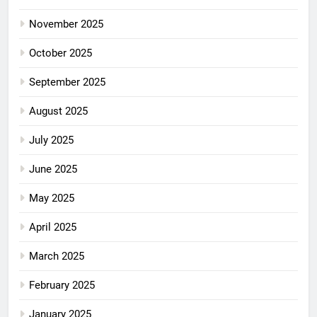
November 2025
October 2025
September 2025
August 2025
July 2025
June 2025
May 2025
April 2025
March 2025
February 2025
January 2025