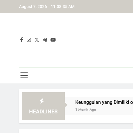
Skip
August 7, 2026
11:08:36 AM
to
content
Litt
Dapatkan M
Login di Ponsel
Keunggulan yang Dimiliki oleh Edwinsl
1 Month Ago
HEADLINES