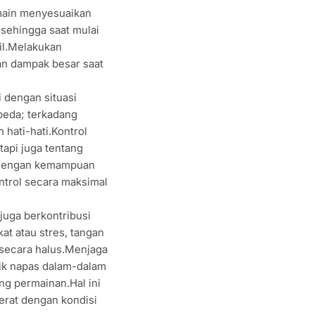
emain menyesuaikan
 sehingga saat mulai
bil.Melakukan
an dampak besar saat
 dengan situasi
beda; terkadang
 hati-hati.Kontrol
tapi juga tentang
.Dengan kemampuan
ntrol secara maksimal
juga berkontribusi
at atau stres, tangan
n secara halus.Menjaga
rik napas dalam-dalam
ng permainan.Hal ini
erat dengan kondisi