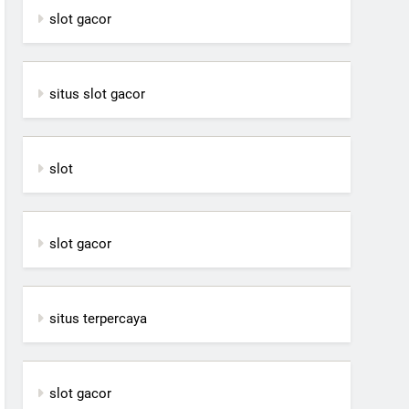
slot gacor
situs slot gacor
slot
slot gacor
situs terpercaya
slot gacor