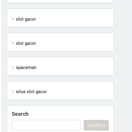
slot gacor
slot gacor
spaceman
situs slot gacor
Search
SEARCH