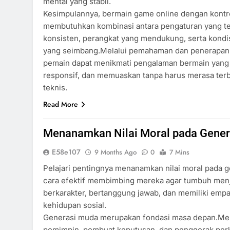
mental yang stabil.
Kesimpulannya, bermain game online dengan kontrol
membutuhkan kombinasi antara pengaturan yang tep
konsisten, perangkat yang mendukung, serta kondis
yang seimbang.Melalui pemahaman dan penerapan be
pemain dapat menikmati pengalaman bermain yang 
responsif, dan memuaskan tanpa harus merasa terb
teknis.
Read More
Menanamkan Nilai Moral pada Gene
E58e107
9 Months Ago
0
7 Mins
Pelajari pentingnya menanamkan nilai moral pada 
cara efektif membimbing mereka agar tumbuh menj
berkarakter, bertanggung jawab, dan memiliki empat
kehidupan sosial.
Generasi muda merupakan fondasi masa depan.Me
pemimpin, pembuat keputusan, dan penggerak pe