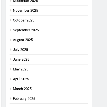
December 2025
November 2025
October 2025
September 2025
August 2025
July 2025
June 2025
May 2025
April 2025
March 2025
February 2025