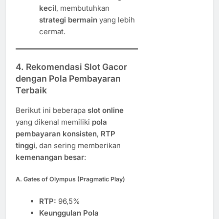
kecil
, membutuhkan
strategi bermain
yang lebih
cermat.
4. Rekomendasi Slot Gacor
dengan Pola Pembayaran
Terbaik
Berikut ini beberapa
slot online
yang dikenal memiliki
pola
pembayaran konsisten
,
RTP
tinggi
, dan sering memberikan
kemenangan besar
:
A. Gates of Olympus (Pragmatic Play)
RTP:
96,5%
Keunggulan Pola