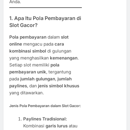
Anda.
1. Apa Itu Pola Pembayaran di
Slot Gacor?
Pola pembayaran
dalam
slot
online
mengacu pada
cara
kombinasi simbol
di gulungan
yang menghasilkan
kemenangan
.
Setiap slot memiliki
pola
pembayaran unik
, tergantung
pada
jumlah gulungan
,
jumlah
paylines
, dan
jenis simbol khusus
yang ditawarkan.
Jenis Pola Pembayaran dalam Slot Gacor:
Paylines Tradisional:
Kombinasi
garis lurus
atau