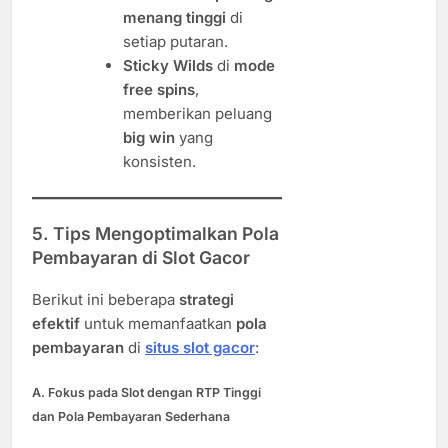
menang tinggi
di
setiap putaran.
Sticky Wilds
di
mode
free spins
,
memberikan peluang
big win
yang
konsisten.
5. Tips Mengoptimalkan Pola
Pembayaran di Slot Gacor
Berikut ini beberapa
strategi
efektif
untuk memanfaatkan
pola
pembayaran
di
situs slot gacor
:
A. Fokus pada Slot dengan RTP Tinggi
dan Pola Pembayaran Sederhana