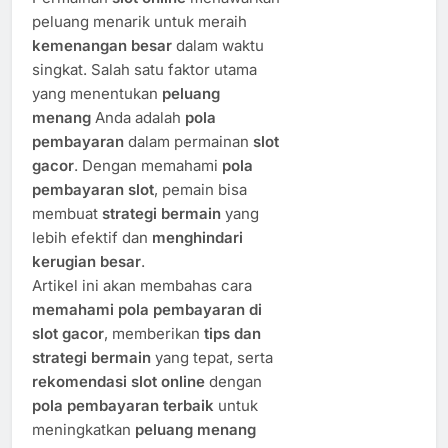
peluang menarik untuk meraih
kemenangan besar
dalam waktu
singkat. Salah satu faktor utama
yang menentukan
peluang
menang
Anda adalah
pola
pembayaran
dalam permainan
slot
gacor
. Dengan memahami
pola
pembayaran slot
, pemain bisa
membuat
strategi bermain
yang
lebih efektif dan
menghindari
kerugian besar
.
Artikel ini akan membahas cara
memahami pola pembayaran di
slot gacor
, memberikan
tips dan
strategi bermain
yang tepat, serta
rekomendasi slot online
dengan
pola pembayaran terbaik
untuk
meningkatkan
peluang menang