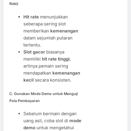
Rate)
Hit rate
menunjukkan
seberapa sering slot
memberikan
kemenangan
dalam sejumlah putaran
tertentu.
Slot gacor
biasanya
memiliki
hit rate tinggi
,
artinya pemain sering
mendapatkan
kemenangan
kecil
secara konsisten.
C. Gunakan Mode Demo untuk Menguji
Pola Pembayaran
Sebelum bermain dengan
uang asli, coba slot di
mode
demo
untuk mengetahui