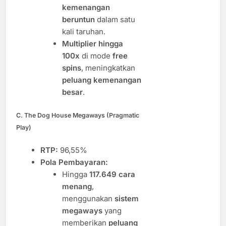
kemenangan
beruntun
dalam satu
kali taruhan.
Multiplier hingga
100x
di mode
free
spins
, meningkatkan
peluang kemenangan
besar
.
C. The Dog House Megaways (Pragmatic
Play)
RTP:
96,55%
Pola Pembayaran:
Hingga
117.649 cara
menang
,
menggunakan
sistem
megaways
yang
memberikan
peluang