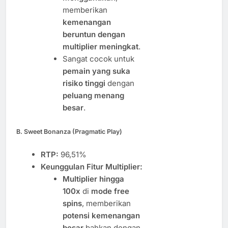
memberikan
kemenangan
beruntun dengan
multiplier meningkat
.
Sangat cocok untuk
pemain yang suka
risiko tinggi
dengan
peluang menang
besar
.
B. Sweet Bonanza (Pragmatic Play)
RTP:
96,51%
Keunggulan Fitur Multiplier:
Multiplier hingga
100x
di
mode free
spins
, memberikan
potensi kemenangan
besar
bahkan dengan