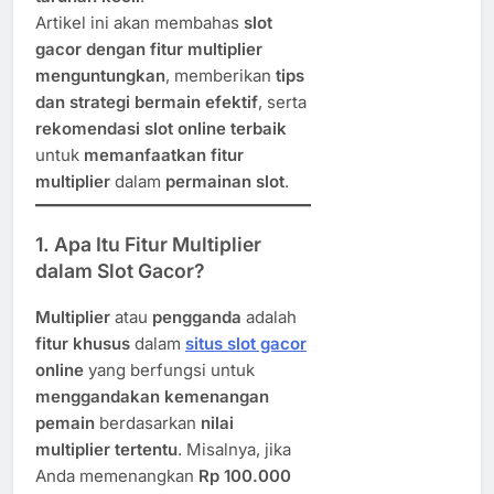
Artikel ini akan membahas
slot
gacor dengan fitur multiplier
menguntungkan
, memberikan
tips
dan strategi bermain efektif
, serta
rekomendasi slot online terbaik
untuk
memanfaatkan fitur
multiplier
dalam
permainan slot
.
1. Apa Itu Fitur Multiplier
dalam Slot Gacor?
Multiplier
atau
pengganda
adalah
fitur khusus
dalam
situs slot gacor
online
yang berfungsi untuk
menggandakan kemenangan
pemain
berdasarkan
nilai
multiplier tertentu
. Misalnya, jika
Anda memenangkan
Rp 100.000