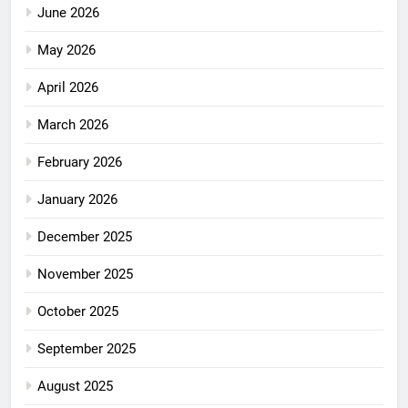
June 2026
May 2026
April 2026
March 2026
February 2026
January 2026
December 2025
November 2025
October 2025
September 2025
August 2025