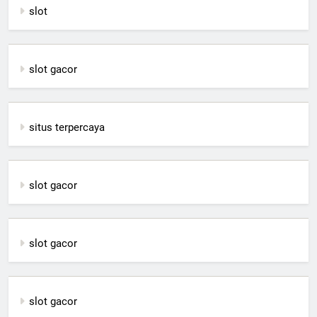
slot
slot gacor
situs terpercaya
slot gacor
slot gacor
slot gacor