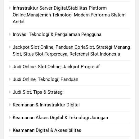
Infrastruktur Server Digital,Stabilitas Platform
Online,Manajemen Teknologi Modern,Performa Sistem
Andal
Inovasi Teknologi & Pengalaman Pengguna
Jackpot Slot Online, Panduan CorlaSlot, Strategi Menang
Slot, Situs Slot Terpercaya, Referensi Slot Indonesia
Judi Online, Slot Online, Jackpot Progresif
Judi Online, Teknologi, Panduan
Judi Slot, Tips & Strategi
Keamanan & Infrastruktur Digital
Keamanan Akses Digital & Teknologi Jaringan
Keamanan Digital & Aksesibilitas