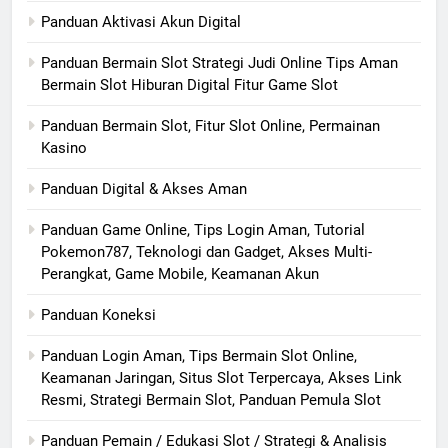
Panduan Aktivasi Akun Digital
Panduan Bermain Slot Strategi Judi Online Tips Aman
Bermain Slot Hiburan Digital Fitur Game Slot
Panduan Bermain Slot, Fitur Slot Online, Permainan
Kasino
Panduan Digital & Akses Aman
Panduan Game Online, Tips Login Aman, Tutorial
Pokemon787, Teknologi dan Gadget, Akses Multi-
Perangkat, Game Mobile, Keamanan Akun
Panduan Koneksi
Panduan Login Aman, Tips Bermain Slot Online,
Keamanan Jaringan, Situs Slot Terpercaya, Akses Link
Resmi, Strategi Bermain Slot, Panduan Pemula Slot
Panduan Pemain / Edukasi Slot / Strategi & Analisis