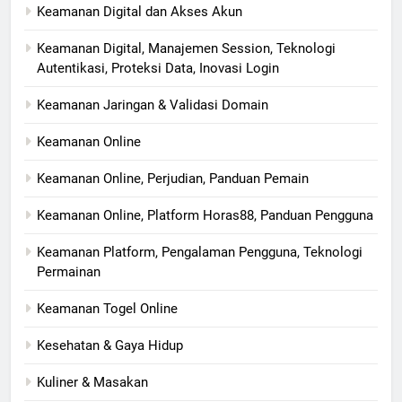
Keamanan Digital dan Akses Akun
Keamanan Digital, Manajemen Session, Teknologi
Autentikasi, Proteksi Data, Inovasi Login
Keamanan Jaringan & Validasi Domain
Keamanan Online
Keamanan Online, Perjudian, Panduan Pemain
Keamanan Online, Platform Horas88, Panduan Pengguna
Keamanan Platform, Pengalaman Pengguna, Teknologi
Permainan
Keamanan Togel Online
Kesehatan & Gaya Hidup
Kuliner & Masakan