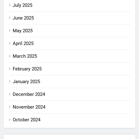
July 2025
June 2025
May 2025
April 2025
March 2025
February 2025
January 2025
December 2024
November 2024
October 2024