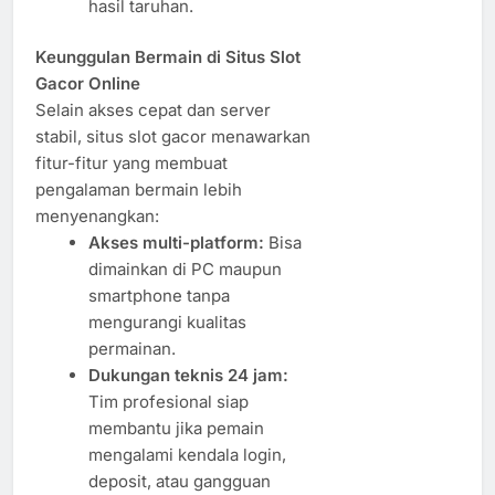
hasil taruhan.
Keunggulan Bermain di Situs Slot
Gacor Online
Selain akses cepat dan server
stabil, situs slot gacor menawarkan
fitur-fitur yang membuat
pengalaman bermain lebih
menyenangkan:
Akses multi-platform:
Bisa
dimainkan di PC maupun
smartphone tanpa
mengurangi kualitas
permainan.
Dukungan teknis 24 jam:
Tim profesional siap
membantu jika pemain
mengalami kendala login,
deposit, atau gangguan