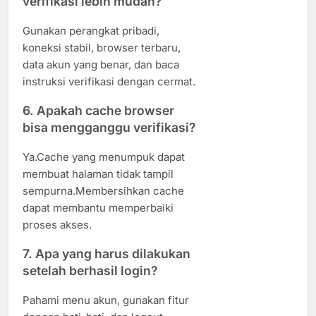
verifikasi lebih mudah?
Gunakan perangkat pribadi,
koneksi stabil, browser terbaru,
data akun yang benar, dan baca
instruksi verifikasi dengan cermat.
6. Apakah cache browser
bisa mengganggu verifikasi?
Ya.Cache yang menumpuk dapat
membuat halaman tidak tampil
sempurna.Membersihkan cache
dapat membantu memperbaiki
proses akses.
7. Apa yang harus dilakukan
setelah berhasil login?
Pahami menu akun, gunakan fitur