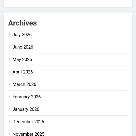
Archives
July 2026
June 2026
May 2026
April 2026
March 2026
February 2026
January 2026
December 2025
November 2025