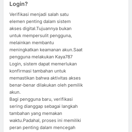
Login?
Verifikasi menjadi salah satu
elemen penting dalam sistem
akses digital.Tujuannya bukan
untuk mempersulit pengguna,
melainkan membantu
meningkatkan keamanan akun.Saat
pengguna melakukan Kaya787
Login, sistem dapat memerlukan
konfirmasi tambahan untuk
memastikan bahwa aktivitas akses
benar-benar dilakukan oleh pemilik
akun.
Bagi pengguna baru, verifikasi
sering dianggap sebagai langkah
tambahan yang memakan
waktu.Padahal, proses ini memiliki
peran penting dalam mencegah