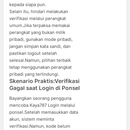
kepada siapa pun.
Selain itu, hindari melakukan
verifikasi melalui perangkat
umum.Jika terpaksa memakai
perangkat yang bukan milik
pribadi, gunakan mode pribadi,
jangan simpan kata sandi, dan
pastikan logout setelah
selesai.Namun, pilihan terbaik
tetap menggunakan perangkat
pribadi yang terlindungi.
Skenario Praktis:Verifikasi
Gagal saat Login di Ponsel
Bayangkan seorang pengguna
mencoba Kaya787 Login melalui
ponsel.Setelah memasukkan data
akun, sistem meminta
verifikasi.Namun, kode belum