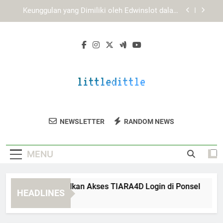
Skip
EDWINSLOT Login dan Sistem Responsif yang
to
Mendukung Kenyamanan Akses
content
Panduan Login Edwinslot untuk Akses Harian
yang Lebih Praktis dan Aman
Cara Mengoptimalkan Akses TIARA4D Login di
Ponsel
Keunggulan yang Dimiliki oleh Edwinslot dalam
Pengalaman Platform Digital Modern
EDWINSLOT Login dan Sistem Responsif yang
Mendukung Kenyamanan Akses
Little Dittle
Dapatkan Mainan Edukatif Dan Produk
Panduan Login Edwinslot untuk Akses Harian
NEWSLETTER
RANDOM NEWS
yang Lebih Praktis dan Aman
Anak Berkualitas Di Little Dittle.
MENU
ra Mengoptimalkan Akses TIARA4D Login di Ponsel
Keu
HEADLINES
Weeks Ago
1 Mo