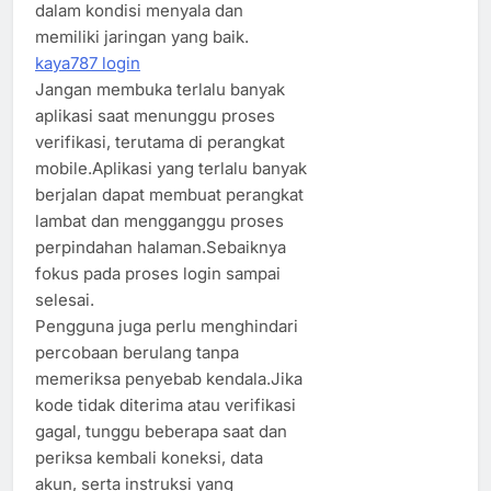
dalam kondisi menyala dan
memiliki jaringan yang baik.
kaya787 login
Jangan membuka terlalu banyak
aplikasi saat menunggu proses
verifikasi, terutama di perangkat
mobile.Aplikasi yang terlalu banyak
berjalan dapat membuat perangkat
lambat dan mengganggu proses
perpindahan halaman.Sebaiknya
fokus pada proses login sampai
selesai.
Pengguna juga perlu menghindari
percobaan berulang tanpa
memeriksa penyebab kendala.Jika
kode tidak diterima atau verifikasi
gagal, tunggu beberapa saat dan
periksa kembali koneksi, data
akun, serta instruksi yang