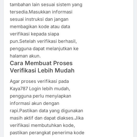
tambahan lain sesuai sistem yang
tersedia.Masukkan informasi
sesuai instruksi dan jangan
membagikan kode atau data
verifikasi kepada siapa
pun.Setelah verifikasi berhasil,
pengguna dapat melanjutkan ke
halaman akun.
Cara Membuat Proses
Verifikasi Lebih Mudah
Agar proses verifikasi pada
Kaya787 Login lebih mudah,
pengguna perlu menyiapkan
informasi akun dengan
rapi.Pastikan data yang digunakan
masih aktif dan dapat diakses.Jika
verifikasi membutuhkan kode,
pastikan perangkat penerima kode