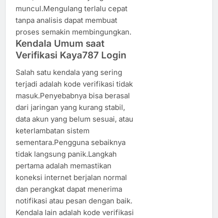
muncul.Mengulang terlalu cepat
tanpa analisis dapat membuat
proses semakin membingungkan.
Kendala Umum saat
Verifikasi Kaya787 Login
Salah satu kendala yang sering
terjadi adalah kode verifikasi tidak
masuk.Penyebabnya bisa berasal
dari jaringan yang kurang stabil,
data akun yang belum sesuai, atau
keterlambatan sistem
sementara.Pengguna sebaiknya
tidak langsung panik.Langkah
pertama adalah memastikan
koneksi internet berjalan normal
dan perangkat dapat menerima
notifikasi atau pesan dengan baik.
Kendala lain adalah kode verifikasi