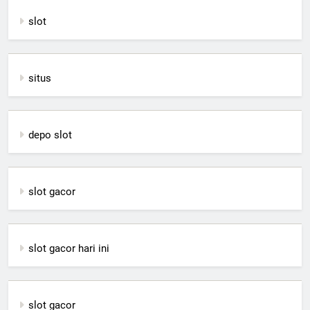
slot
situs
depo slot
slot gacor
slot gacor hari ini
slot gacor