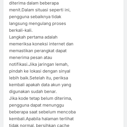
diterima dalam beberapa
menit.Dalam situasi seperti ini,
pengguna sebaiknya tidak
langsung mengulang proses
berkali-kali.
Langkah pertama adalah
memeriksa koneksi internet dan
memastikan perangkat dapat
menerima pesan atau
notifikasi.Jika jaringan lemah,
pindah ke lokasi dengan sinyal
lebih baik.Setelah itu, periksa
kembali apakah data akun yang
digunakan sudah benar.
Jika kode tetap belum diterima,
pengguna dapat menunggu
beberapa saat sebelum mencoba
kembali.Apabila halaman terlihat
tidak normal, bersihkan cache