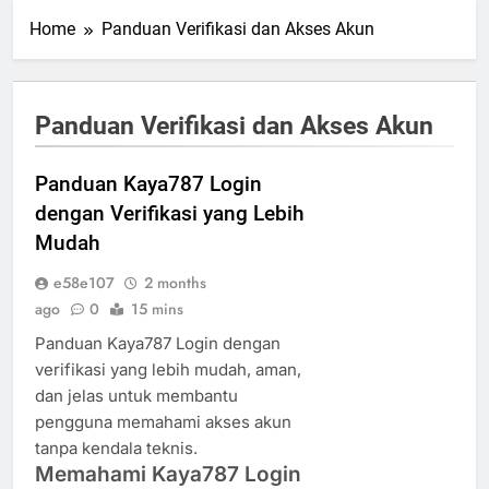
Home
Panduan Verifikasi dan Akses Akun
Panduan Verifikasi dan Akses Akun
Panduan Kaya787 Login
dengan Verifikasi yang Lebih
Mudah
e58e107
2 months
ago
0
15 mins
Panduan Kaya787 Login dengan
verifikasi yang lebih mudah, aman,
dan jelas untuk membantu
pengguna memahami akses akun
tanpa kendala teknis.
Memahami Kaya787 Login