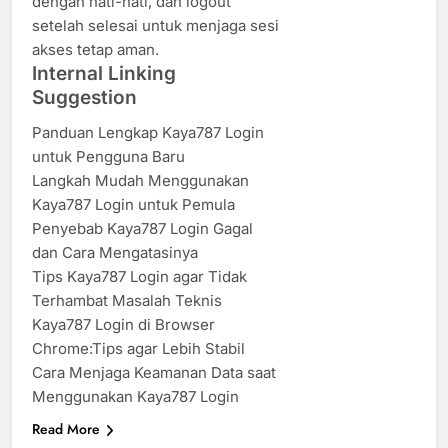
dengan hati-hati, dan logout
setelah selesai untuk menjaga sesi
akses tetap aman.
Internal Linking
Suggestion
Panduan Lengkap Kaya787 Login
untuk Pengguna Baru
Langkah Mudah Menggunakan
Kaya787 Login untuk Pemula
Penyebab Kaya787 Login Gagal
dan Cara Mengatasinya
Tips Kaya787 Login agar Tidak
Terhambat Masalah Teknis
Kaya787 Login di Browser
Chrome:Tips agar Lebih Stabil
Cara Menjaga Keamanan Data saat
Menggunakan Kaya787 Login
Read More