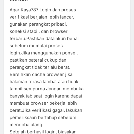
Agar Kaya787 Login dan proses
verifikasi berjalan lebih lancar,
gunakan perangkat pribadi,
koneksi stabil, dan browser
terbaru.Pastikan data akun benar
sebelum memulai proses
login.Jika menggunakan ponsel,
pastikan baterai cukup dan
perangkat tidak terlalu berat.
Bersihkan cache browser jika
halaman terasa lambat atau tidak
tampil sempurna.Jangan membuka
banyak tab saat login karena dapat
membuat browser bekerja lebih
berat.Jika verifikasi gagal, lakukan
pemeriksaan bertahap sebelum
mencoba ulang.
Setelah berhasil login, biasakan