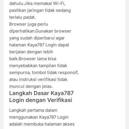
dahulu.Jika memakai Wi-Fi,
pastikan jaringan tidak sedang
terlalu padat.
Browser juga perlu
diperhatikan.Gunakan browser
yang sudah diperbarui agar
halaman Kaya787 Login dapat
berjalan dengan lebih
baik.Browser lama bisa
menyebabkan tampilan tidak
sempurna, tombol tidak responsif,
atau instruksi verifikasi tidak
muncul dengan jelas.
Langkah Dasar Kaya787
Login dengan Verifikasi
Langkah pertama dalam
menggunakan Kaya787 Login
adalah membuka halaman akses