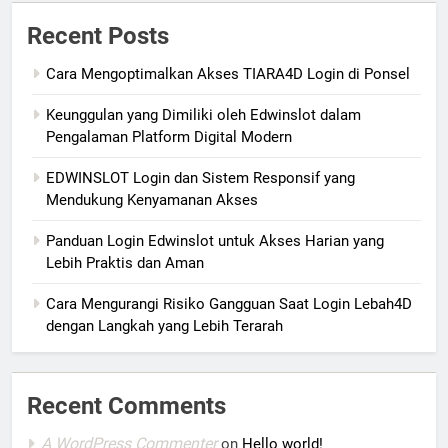
Recent Posts
Cara Mengoptimalkan Akses TIARA4D Login di Ponsel
Keunggulan yang Dimiliki oleh Edwinslot dalam
Pengalaman Platform Digital Modern
EDWINSLOT Login dan Sistem Responsif yang
Mendukung Kenyamanan Akses
Panduan Login Edwinslot untuk Akses Harian yang
Lebih Praktis dan Aman
Cara Mengurangi Risiko Gangguan Saat Login Lebah4D
dengan Langkah yang Lebih Terarah
Recent Comments
A WordPress Commenter
on
Hello world!