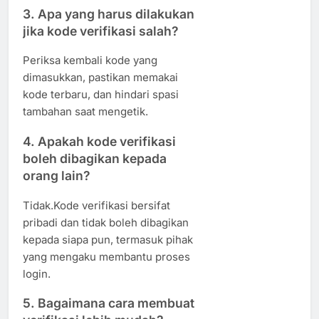
3. Apa yang harus dilakukan
jika kode verifikasi salah?
Periksa kembali kode yang
dimasukkan, pastikan memakai
kode terbaru, dan hindari spasi
tambahan saat mengetik.
4. Apakah kode verifikasi
boleh dibagikan kepada
orang lain?
Tidak.Kode verifikasi bersifat
pribadi dan tidak boleh dibagikan
kepada siapa pun, termasuk pihak
yang mengaku membantu proses
login.
5. Bagaimana cara membuat