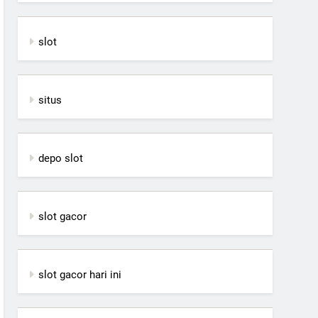
slot
situs
depo slot
slot gacor
slot gacor hari ini