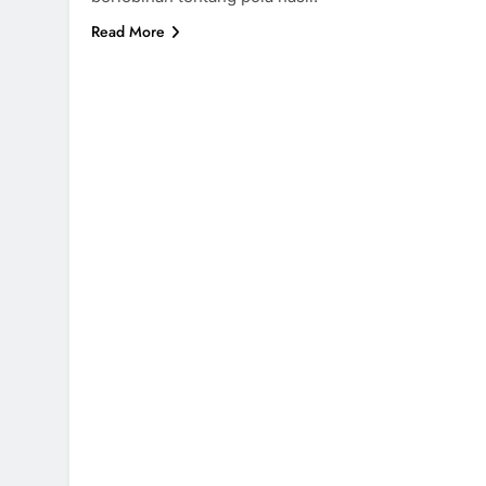
Read More