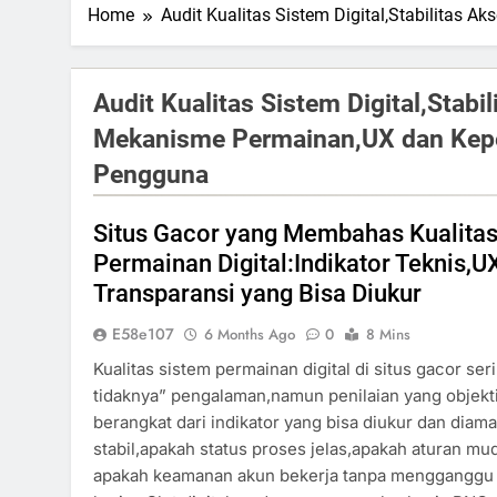
Home
Audit Kualitas Sistem Digital,Stabilita
Audit Kualitas Sistem Digital,Stabi
Mekanisme Permainan,UX dan Kep
Pengguna
Situs Gacor yang Membahas Kualitas
Permainan Digital:Indikator Teknis,U
Transparansi yang Bisa Diukur
E58e107
6 Months Ago
0
8 Mins
Kualitas sistem permainan digital di situs gacor seri
tidaknya” pengalaman,namun penilaian yang objekt
berangkat dari indikator yang bisa diukur dan diam
stabil,apakah status proses jelas,apakah aturan mu
apakah keamanan akun bekerja tanpa menggangg