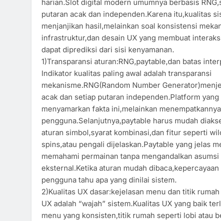
harian.Slot digital modern umumnya berbasis RNG,s
putaran acak dan independen.Karena itu,kualitas s
menjanjikan hasil,melainkan soal konsistensi mek
infrastruktur,dan desain UX yang membuat interaks
dapat diprediksi dari sisi kenyamanan.
1)Transparansi aturan:RNG,paytable,dan batas inter
Indikator kualitas paling awal adalah transparansi
mekanisme.RNG(Random Number Generator)menjel
acak dan setiap putaran independen.Platform yang
menyamarkan fakta ini,melainkan menempatkannya s
pengguna.Selanjutnya,paytable harus mudah diakses
aturan simbol,syarat kombinasi,dan fitur seperti wil
spins,atau pengali dijelaskan.Paytable yang jelas
memahami permainan tanpa mengandalkan asumsi a
eksternal.Ketika aturan mudah dibaca,kepercayaan 
pengguna tahu apa yang dinilai sistem.
2)Kualitas UX dasar:kejelasan menu dan titik rumah
UX adalah “wajah” sistem.Kualitas UX yang baik terli
menu yang konsisten,titik rumah seperti lobi atau