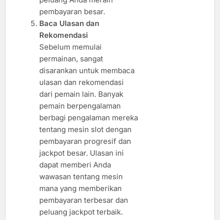
pembayaran besar.
Baca Ulasan dan
Rekomendasi
Sebelum memulai
permainan, sangat
disarankan untuk membaca
ulasan dan rekomendasi
dari pemain lain. Banyak
pemain berpengalaman
berbagi pengalaman mereka
tentang mesin slot dengan
pembayaran progresif dan
jackpot besar. Ulasan ini
dapat memberi Anda
wawasan tentang mesin
mana yang memberikan
pembayaran terbesar dan
peluang jackpot terbaik.