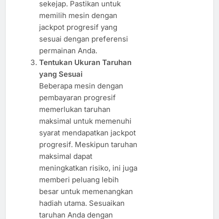
sekejap. Pastikan untuk
memilih mesin dengan
jackpot progresif yang
sesuai dengan preferensi
permainan Anda.
Tentukan Ukuran Taruhan
yang Sesuai
Beberapa mesin dengan
pembayaran progresif
memerlukan taruhan
maksimal untuk memenuhi
syarat mendapatkan jackpot
progresif. Meskipun taruhan
maksimal dapat
meningkatkan risiko, ini juga
memberi peluang lebih
besar untuk memenangkan
hadiah utama. Sesuaikan
taruhan Anda dengan