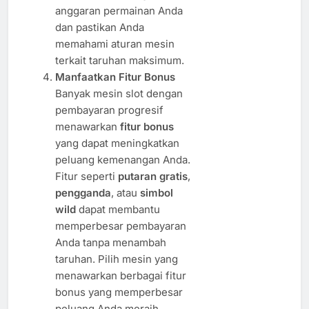
anggaran permainan Anda
dan pastikan Anda
memahami aturan mesin
terkait taruhan maksimum.
Manfaatkan Fitur Bonus
Banyak mesin slot dengan
pembayaran progresif
menawarkan
fitur bonus
yang dapat meningkatkan
peluang kemenangan Anda.
Fitur seperti
putaran gratis
,
pengganda
, atau
simbol
wild
dapat membantu
memperbesar pembayaran
Anda tanpa menambah
taruhan. Pilih mesin yang
menawarkan berbagai fitur
bonus yang memperbesar
peluang Anda meraih