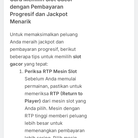
dengan Pembayaran
Progresif dan Jackpot
Menarik
Untuk memaksimalkan peluang
Anda meraih jackpot dan
pembayaran progresif, berikut
beberapa tips untuk memilih
slot
gacor
yang tepat:
Periksa RTP Mesin Slot
Sebelum Anda memulai
permainan, pastikan untuk
memeriksa
RTP (Return to
Player)
dari mesin slot yang
Anda pilih. Mesin dengan
RTP tinggi memberi peluang
lebih besar untuk
memenangkan pembayaran
lebih sering. Pilih mesin