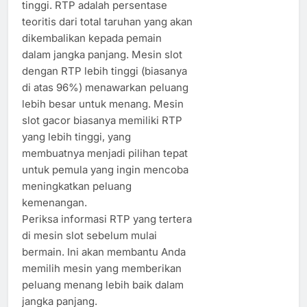
tinggi. RTP adalah persentase
teoritis dari total taruhan yang akan
dikembalikan kepada pemain
dalam jangka panjang. Mesin slot
dengan RTP lebih tinggi (biasanya
di atas 96%) menawarkan peluang
lebih besar untuk menang. Mesin
slot gacor biasanya memiliki RTP
yang lebih tinggi, yang
membuatnya menjadi pilihan tepat
untuk pemula yang ingin mencoba
meningkatkan peluang
kemenangan.
Periksa informasi RTP yang tertera
di mesin slot sebelum mulai
bermain. Ini akan membantu Anda
memilih mesin yang memberikan
peluang menang lebih baik dalam
jangka panjang.