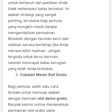
untuk bertaruh dan pastikan Anda
tidak melampaui batas tersebut. Ini
adalah strategi yang sangat
penting, terutama bagi pemula
yang mungkin masih belajar
mengendalikan permainan.
Mulailah dengan taruhan kecil dan
naikkan secara bertahap jika Anda
merasa lebih nyaman. Jangan
tergoda untuk terus bermain
setelah mencapai batas kerugian
yang telah Anda tentukan.
Cobalah Mesin Slot Gratis
Bagi pemula, salah satu cara
terbaik untuk memulai adalah
dengan bermain
slot demo gratis
.
Banyak kasino online menawarkan
permainan slot gratis yang