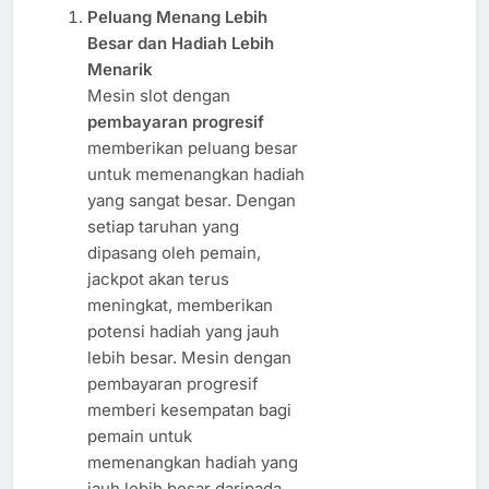
Peluang Menang Lebih
Besar dan Hadiah Lebih
Menarik
Mesin slot dengan
pembayaran progresif
memberikan peluang besar
untuk memenangkan hadiah
yang sangat besar. Dengan
setiap taruhan yang
dipasang oleh pemain,
jackpot akan terus
meningkat, memberikan
potensi hadiah yang jauh
lebih besar. Mesin dengan
pembayaran progresif
memberi kesempatan bagi
pemain untuk
memenangkan hadiah yang
jauh lebih besar daripada