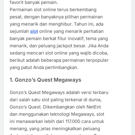
favorit banyak pemain.
Permainan slot online terus berkembang
pesat, dengan banyaknya pilihan permainan
yang menarik dan menghibur. Tahun ini, ada
sejumlah
slot
online yang menarik perhatian
banyak pemain berkat fitur inovatif, tema yang
menarik, dan peluang jackpot besar. Jika Anda
sedang mencari slot online yang wajib dicoba,
berikut adalah beberapa permainan terpopuler
yang patut Anda pertimbangkan.
1.
Gonzo’s Quest Megaways
Gonzo’s Quest Megaways adalah versi terbaru
dari salah satu slot paling terkenal di dunia,
Gonzo’s Quest. Dikembangkan oleh NetEnt
dan menggunakan teknologi Megaways, slot
ini menawarkan lebih dari 117.000 cara untuk
menang, yang jelas meningkatkan peluang