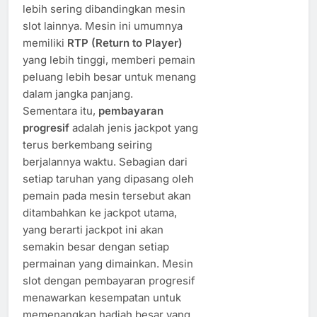
lebih sering dibandingkan mesin
slot lainnya. Mesin ini umumnya
memiliki
RTP (Return to Player)
yang lebih tinggi, memberi pemain
peluang lebih besar untuk menang
dalam jangka panjang.
Sementara itu,
pembayaran
progresif
adalah jenis jackpot yang
terus berkembang seiring
berjalannya waktu. Sebagian dari
setiap taruhan yang dipasang oleh
pemain pada mesin tersebut akan
ditambahkan ke jackpot utama,
yang berarti jackpot ini akan
semakin besar dengan setiap
permainan yang dimainkan. Mesin
slot dengan pembayaran progresif
menawarkan kesempatan untuk
memenangkan hadiah besar yang