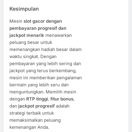
Kesimpulan
Mesin
slot gacor dengan
pembayaran progresif dan
jackpot menarik
menawarkan
peluang besar untuk
memenangkan hadiah besar dalam
waktu singkat. Dengan
pembayaran yang lebih sering dan
jackpot yang terus berkembang,
mesin ini memberikan pengalaman
bermain yang lebih seru dan
menguntungkan. Memilih mesin
dengan
RTP tinggi
,
fitur bonus
,
dan
jackpot progresif
adalah
strategi terbaik untuk
memaksimalkan peluang
kemenangan Anda.